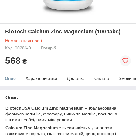
BioTech Calcium Zinc Magnesium (100 tabs)
Немає в наявності
Код: 00286-01
Роздріб
568
₴
Опис
Характеристики
Доставка
Оплата
Умови п
Опис
BiotechUSA Calcium Zinc Magnesium
– збалансована
формула кальцію, фосфору, цинку та магнію, посилена
іншими необхідними мінералами.
Calcium Zinc Magnesium
є високоякісним джерелом
важливих мінералів, включаючи магній, цинк, фосфор і