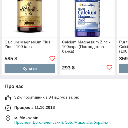
Calcium Magnesium Plus
Calcium Magnesium Zinc -
Puri
Zinc - 100 tabs
100caps (Пошкоджена
Calc
банка)
(100
585
359
₴
293
₴
Купити
Про нас
92% позитивних з 94 відгуків за рік
Працює з 11.10.2018
м. Миколаїв
Проспект Богоявленський, 305, Миколаїв, Україна