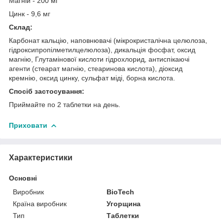
Магній - 200 мг
Цинк - 9,6 мг
Скла
д:
Карбонат кальцію, наповнювачі (мікрокристалічна целюлоза,
гідроксипропілметилцелюлоза), дикальція фосфат, оксид
магнію, Глутамінової кислоти гідрохлорид, антиспікаючі
агенти (стеарат магнію, стеаринова кислота), діоксид
кремнію, оксид цинку, сульфат міді, борна кислота.
Спосіб застосування:
Приймайте по 2 таблетки на день.
Приховати
Характеристики
Основні
Виробник
BioTech
Країна виробник
Угорщина
Тип
Таблетки