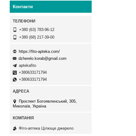
Контакти
+380 (63) 783-96-12
+380 (68) 217-39-00
https://fito-apteka.com/
dzherelo.korab@gmail.com
aptekafito
+380633171794
+380633171794
Проспект Богоявленський, 305,
Миколаїв, Україна
Фіто-аптека Цілюще джерело