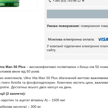
+380 (63) 783-96-12
повернення това
У компанії підключені електронні пла
сайту.
ltra Man 50 Plus
– високоефективні полівітаміни з більш ніж 50 по
овіків віком від 50 років.
ших комплексів, Ultra Vita Man 50 Plus збагачений життєво важливи
як гінкго білоба та фосфатиділсерин. Комплекс містить цинк, важл
ров'ю. Достатньо всього двох капсул на день.
рції (2 каплети):
а-каротин та ацетат вітаміну А) – 1500 мкг
орбінова кислота) – 300 мг