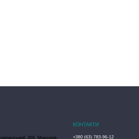
+380 (63) 783-96-12
оявленський, 305, Миколаїв,