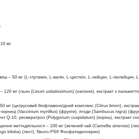
г
 10 мг
іш – 50 мг (L-глутамін, L-валін, L-цистеїн, L-лейцин, L-ізолейцин, L
– 120 мг (льон (Linum usitatissimum) (насіння), екстракт з пальметт
50 мг (цитрусовий біофлавоноїдний комплекс (Citrus limon), екстракт
кт чорниці (Vaccinium myrtillus) (фрукти), ягоди (Sambucus nigra) (ф
т Q-10, ресвератрол (Polygonum cuspidatum) (корінь), екстракт сосн
ння життєдіяльності – 100 мг (зелений чай (Camellia sinensis) (ли
inkgo biloba) (лист), Neuro-PS® Фосфатидилсерин)