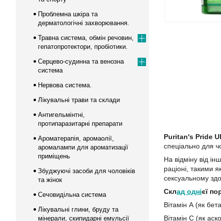
Проблемна шкіра та
дерматологічні захворювання.
Травна система, обмін речовин,
гепатопротектори, пробіотики.
Серцево-судинна та венозна
система
Нервова система.
Лікувальні трави та склади
Антигельмінтні,
протипаразитарні препарати
Puritan's Pride U
Ароматерапія, аромаолії,
спеціально для чол
аромалампи для ароматизації
приміщень
На відміну від ін
раціоні, такими 
Збуджуючі засоби для чоловіків
сексуальному здо
та жінок
Скл
ад одні
єї по
Сечовидільна система
Вітамін А (як бет
Лікувальні глини, бруду та
Вітамін С (як аск
мінерали, скипидарні емульсії