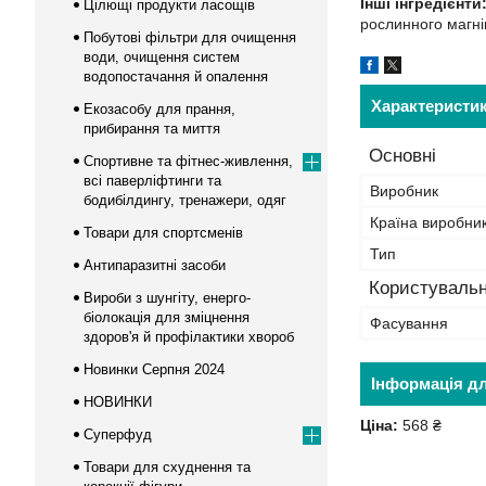
Інші інгредієнти
Цілющі продукти ласощів
рослинного магнію
Побутові фільтри для очищення
води, очищення систем
водопостачання й опалення
Характеристи
Екозасобу для прання,
прибирання та миття
Основні
Спортивне та фітнес-живлення,
всі паверліфтинги та
Виробник
бодибілдингу, тренажери, одяг
Країна виробни
Товари для спортсменів
Тип
Антипаразитні засоби
Користувальн
Вироби з шунгіту, енерго-
біолокація для зміцнення
Фасування
здоров'я й профілактики хвороб
Новинки Серпня 2024
Інформація д
НОВИНКИ
Ціна:
568 ₴
Суперфуд
Товари для схуднення та