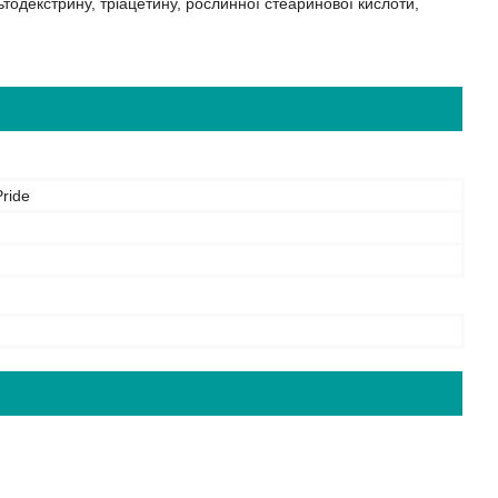
тодекстрину, тріацетину, рослинної стеаринової кислоти,
Pride