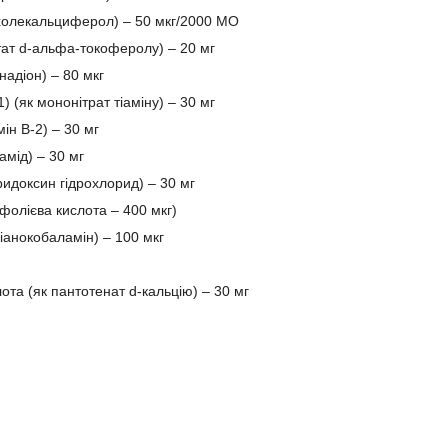
 холекальциферол) – 50 мкг/2000 МО
етат d-альфа-токоферолу) – 20 мг
онадіон) – 80 мкг
1) (як мононітрат тіаміну) – 30 мг
ін B-2) – 30 мг
амід) – 30 мг
іридоксин гідрохлорид) – 30 мг
фолієва кислота – 400 мкг)
ціанокобаламін) – 100 мкг
ота (як пантотенат d-кальцію) – 30 мг