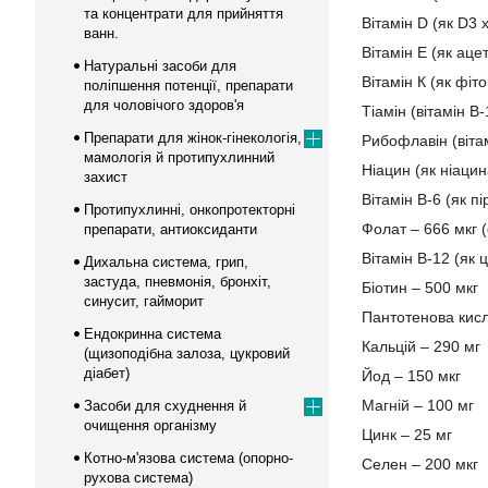
та концентрати для прийняття
Вітамін D (як D3
ванн.
Вітамін Е (як ац
Натуральні засоби для
Вітамін К (як фіт
поліпшення потенції, препарати
для чоловічого здоров'я
Тіамін (вітамін B-
Препарати для жінок-гінекологія,
Рибофлавін (вітам
мамологія й протипухлинний
Ніацин (як ніацин
захист
Вітамін В-6 (як п
Протипухлинні, онкопротекторні
Фолат – 666 мкг (
препарати, антиоксиданти
Вітамін B-12 (як 
Дихальна система, грип,
застуда, пневмонія, бронхіт,
Біотин – 500 мкг
синусит, гайморит
Пантотенова кисл
Ендокринна система
Кальцій – 290 мг
(щизоподібна залоза, цукровий
діабет)
Йод – 150 мкг
Магній – 100 мг
Засоби для схуднення й
очищення організму
Цинк – 25 мг
Котно-м'язова система (опорно-
Селен – 200 мкг
рухова система)