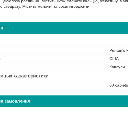
:
целюлоза рослинна. Містить <2%: силікату кальцію, желатину, маль
 стеарату. Містить молочні та соєві інгредієнти.
ки
Puritan's 
к
США
Капсули
ицькі характеристики
60 caplets
ля замовлення