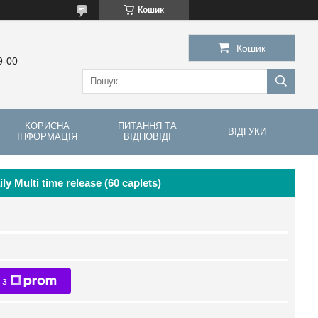
Кошик
Кошик
9-00
КОРИСНА
ПИТАННЯ ТА
ВІДГУКИ
ІНФОРМАЦІЯ
ВІДПОВІДІ
ly Multi time release (60 caplets)
 з