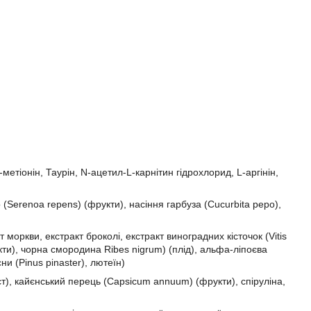
-метіонін, Таурін, N-ацетил-L-карнітин гідрохлорид, L-аргінін,
о (Serenoa repens) (фрукти), насіння гарбуза (Cucurbita pepo),
 моркви, екстракт броколі, екстракт виноградних кісточок (Vitis
рукти), чорна смородина Ribes nigrum) (плід), альфа-ліпоєва
и (Pinus pinaster), лютеїн)
ст), кайєнський перець (Capsicum annuum) (фрукти), спіруліна,