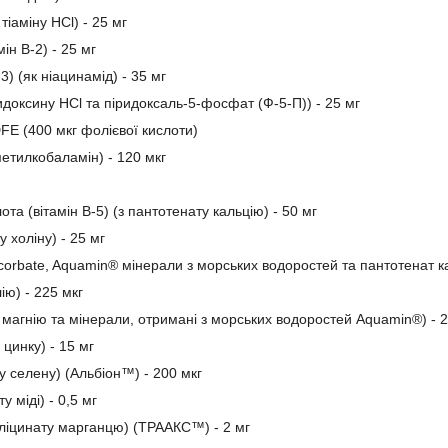
з тіаміну HCl) - 25 мг
ін B-2) - 25 мг
3) (як ніацинамід) - 35 мг
ридоксину HCl та піридоксаль-5-фосфат (Ф-5-П)) - 25 мг
DFE (400 мкг фолієвої кислоти)
метилкобаламін) - 120 мкг
та (вітамін B-5) (з пантотенату кальцію) - 50 мг
у холіну) - 25 мг
scorbate, Aquamin® мінерали з морських водоростей та пантотенат ка
ію) - 225 мкг
у магнію та мінерали, отримані з морських водоростей Aquamin®) - 2
 цинку) - 15 мг
у селену) (Альбіон™) - 200 мкг
у міді) - 0,5 мг
гліцинату марганцю) (ТРААКС™) - 2 мг