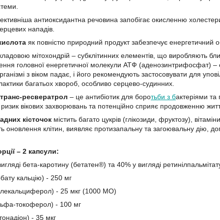
стеми.
ктивніша антиоксидантна речовина запобігає окисленню холестер
ерцевих нападів.
кислота
як повністю природний продукт забезпечує енергетичний обм
кладовою мітохондрій – субклітинних елементів, що виробляють близ
ння головної енергетичної молекули АТФ (аденозинтрифосфат) – єдин
рганізмі з віком падає, і його рекомендують застосовувати для упов
ілактики багатьох хвороб, особливо серцево-судинних.
транс-ресвератрол
– це антибіотик для боро
тьби з б
актеріями та 
 ризик вікових захворювань та потенційно сприяє продовженню житт
адних кісточок
містить багато цукрів (глікозиди, фруктозу), вітамі
ь оновлення клітин, виявляє протизапальну та загоювальну дію, допо
рції – 2 капсули:
вигляді бета-каротину (бетатен®) та 40% у вигляді ретинілпальмітату
рбату кальцію) - 250 мг
холекальциферол) - 25 мкг (1000 МО)
альфа-токоферол) - 100 мг
тонадіон) - 35 мкг