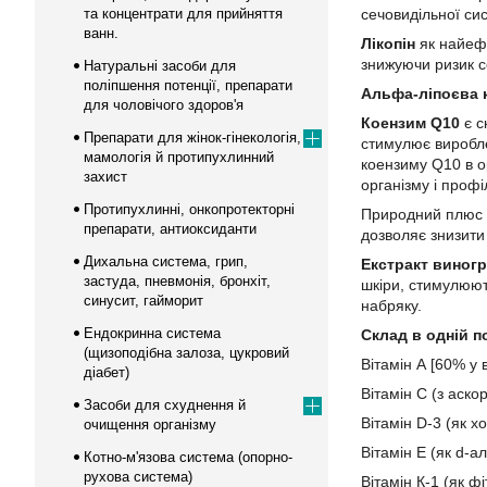
та концентрати для прийняття
сечовидільної си
ванн.
Лікопін
як найефе
знижуючи ризик с
Натуральні засоби для
поліпшення потенції, препарати
Альфа-ліпоєва 
для чоловічого здоров'я
Коензим Q10
є с
Препарати для жінок-гінекологія,
стимулює виробле
мамологія й протипухлинний
коензиму Q10 в о
захист
організму і проф
Протипухлинні, онкопротекторні
Природний плюс
препарати, антиоксиданти
дозволяє знизити
Дихальна система, грип,
Екстракт виногр
застуда, пневмонія, бронхіт,
шкіри, стимулюют
синусит, гайморит
набряку.
Ендокринна система
Склад в одній по
(щизоподібна залоза, цукровий
Вітамін А [60% у 
діабет)
Вітамін С (з аско
Засоби для схуднення й
Вітамін D-3 (як 
очищення організму
Вітамін Е (як d-
Котно-м'язова система (опорно-
рухова система)
Вітамін К-1 (як фі