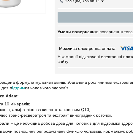
+380 (63) 783-96-12
повернення това
У компанії підключені електронні пла
сайту.
ращена формула мультивітамінів, збагачена рослинними екстрактам
 для п
ідтрим
ки чоловічого здоров'я.
ки Adam:
 та 10 мінералів;
ікопін, альфа-ліпоєва кислота та коензим Q10;
люс транс-ресвератрол та екстракт виноградних кісточок.
ерали
– це необхідна добова доза для чоловіків для підтримки здоро
ігаючи повноцінну репродуктивну функцію чоловіків, нормалізує ро