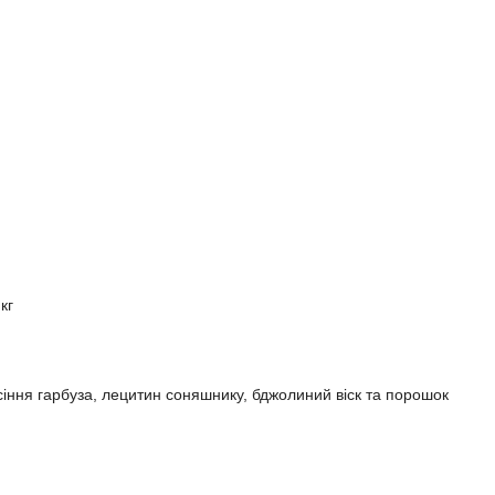
кг
асіння гарбуза, лецитин соняшнику, бджолиний віск та порошок