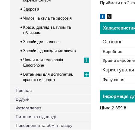
корекції фігури
Приймати по 2 ка
Здоров'я
Чоловіча сила та здоров’я
Краса, догляд за тілом та
Характеристи
обличчям
Основні
Засоби для волосся
Засоби від шкідливих звичок
Виробник
Чохли для телефонів
Країна виробни
Endorphone
Користувальн
Витамины для долголетия,
Фасування
красоты и спорта
Про нас
Інформація д
Відгуки
Фотогалерея
Ціна:
2 359 ₴
Питання та відповіді
Повернення та обмін товару