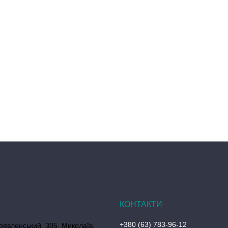
+380 (63) 783-96-12
оявленський, 305, Миколаїв,