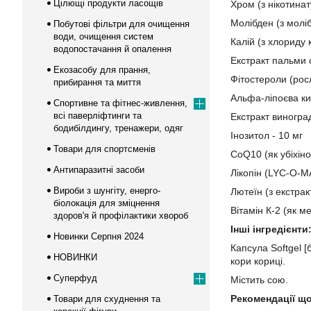
Цілющі продукти ласощів
Хром (з нікотина
Молібден (з молі
Побутові фільтри для очищення
води, очищення систем
Калій (з хлориду 
водопостачання й опалення
Екстракт пальми 
Екозасобу для прання,
Фітостероли (росл
прибирання та миття
Альфа-ліпоєва ки
Спортивне та фітнес-живлення,
всі паверліфтинги та
Екстракт виноградн
бодибілдингу, тренажери, одяг
Інозитол - 10 мг
Товари для спортсменів
CoQ10 (як убіхіно
Антипаразитні засоби
Лікопін (LYC-O-MA
Вироби з шунгіту, енерго-
Лютеїн (з екстрак
біолокація для зміцнення
Вітамін К-2 (як м
здоров'я й профілактики хвороб
Інші інгредієнти
Новинки Серпня 2024
Капсула Softgel [
НОВИНКИ
кори кориці.
Суперфуд
Містить сою.
Рекомендації щ
Товари для схуднення та