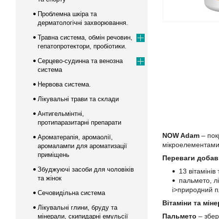
Проблемна шкіра та
дерматологічні захворювання.
Травна система, обмін речовин,
гепатопротектори, пробіотики.
Серцево-судинна та венозна
система
Нервова система.
Лікувальні трави та склади
Антигельмінтні,
протипаразитарні препарати
NOW Adam
– пок
Ароматерапія, аромаолії,
мікроелементами
аромалампи для ароматизації
приміщень
Переваги добав
Збуджуючі засоби для чоловіків
13 вітамінів
та жінок
пальмето, л
i>природний п
Сечовидільна система
Вітаміни та м
ін
Лікувальні глини, бруду та
Пальмето
– збер
мінерали, скипидарні емульсії