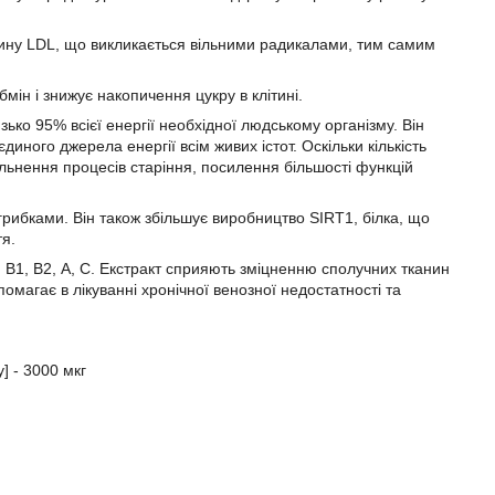
ину LDL, що викликається вільними радикалами, тим самим
ін і знижує накопичення цукру в клітині.
ько 95% всієї енергії необхідної людському організму. Він
ого джерела енергії всім живих істот. Оскільки кількість
ільнення процесів старіння, посилення більшості функцій
грибками. Він також збільшує виробництво SIRT1, білка, що
я.
ни В1, В2, А, С. Екстракт сприяють зміцненню сполучних тканин
магає в лікуванні хронічної венозної недостатності та
] - 3000 мкг