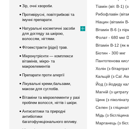
Зір, очні хвороби.
Тіамін (віт. B-1) (
Рибофлавін (вітам
Противірусні, повітгрибкові та
імунні препарати.
Ніацин (вітамін B-
Натуральні косметичні засоби
Вітамін B-6 (з пі
для догляду за шкірою,
Фолат - 680 мкг 
волоссям, нігтями.
Вітамін B-12 (як 
Фітоекстракти (рідкі) трав.
Біотин - 300 мкг
Мікронутрієнти — комплекси
Пантотенова кисло
вітамінів, мікро- та
макроелементів
Холін (з бітартрат
Препарати проти алергії
Кальцій (з Cal. A
Лікувальні креми,бальзами,
Йод (з йодиду кал
макози для суглобів.
Магній (з цитрат
Вітаміни та мікроелементи у разі
Цинк (з піколінату
проблем волосся, нігтів і шкіри.
Селен (з гліцинат
Антисептики та природні
Мідь (з бісгліцинат
антибіотики
багатофункціонального впливу.
Марганець (з біс