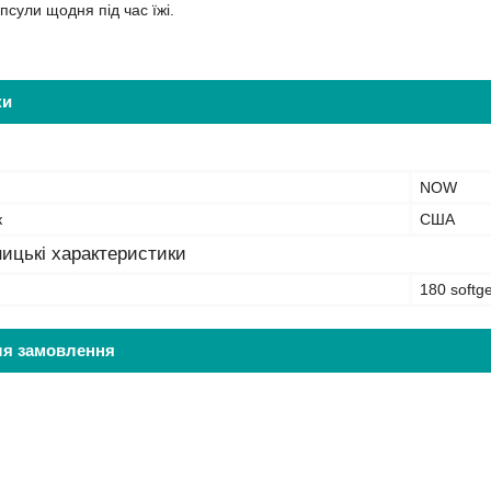
псули щодня під час їжі.
ки
NOW
к
США
ицькі характеристики
180 softge
ля замовлення