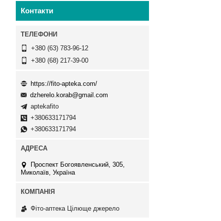
Контакти
+380 (63) 783-96-12
+380 (68) 217-39-00
https://fito-apteka.com/
dzherelo.korab@gmail.com
aptekafito
+380633171794
+380633171794
Проспект Богоявленський, 305,
Миколаїв, Україна
Фіто-аптека Цілюще джерело