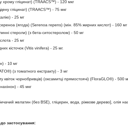
ту хрому гліцинат) (TRAACS™) - 120 мкг
бдену гліцинат) (TRAACS™) - 75 мкг
калію) - 25 мг
сереноа (ягода) (Serenoa repens) (мін. 85% жирних кислот) - 160 мг
инні стероли) (з бета-ситостеролом) - 50 мг
слота - 25 мг
их кісточок (Vitis vinifera) - 25 мг.
н) - 10 мг
TO®) (з томатного екстракту) - 3 мг
ту квіток чорнобривців) (оксамитці прямостоячі) (FloraGLO®) - 500 м
енахінон) - 45 мкг
:
бичачий желатин (без BSE), гліцерин, вода, ріжкове дерево], олія н
одо застосування: