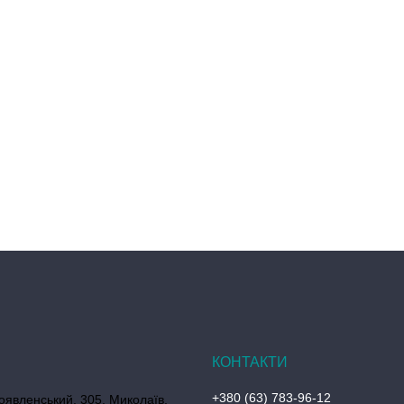
+380 (63) 783-96-12
оявленський, 305, Миколаїв,