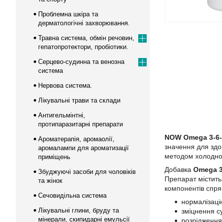
Проблемна шкіра та
дерматологічні захворювання.
Травна система, обмін речовин,
гепатопротектори, пробіотики.
Серцево-судинна та венозна
система
Нервова система.
Лікувальні трави та склади
Антигельмінтні,
протипаразитарні препарати
NOW Omega 3-6-
Ароматерапія, аромаолії,
значення для здо
аромалампи для ароматизації
методом холодног
приміщень
Добавка
Omega 3
Збуджуючі засоби для чоловіків
Препарат містить
та жінок
компонентів спря
Сечовидільна система
нормалізаці
Лікувальні глини, бруду та
зміцнення су
мінерали, скипидарні емульсії
розрідження 