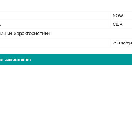
NOW
к
США
ицькі характеристики
250 softge
ля замовлення