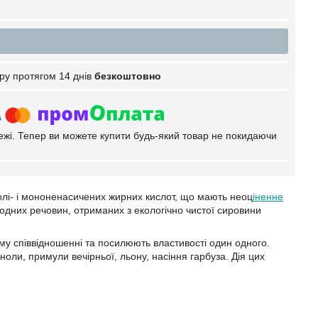
ру протягом 14 днів
безкоштовно
тежі. Тепер ви можете купити будь-який товар не покидаючи
олі- і мононенасичених жирних кислот, що мають неоц
іненне
одних речовин, отриманих з екологічно чистої сировини
ому співвідношенні та посилюють властивості один одного.
оли, примули вечірньої, льону, насіння гарбуза. Дія цих