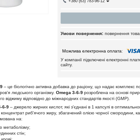
+380 (63) 783-96-12
повернення това
У компанії підключені електронні пла
сайту.
9
– це біологічно активна добавка до раціону, що надає комплекс п
ров'я людського організму.
Omega 3-6-9
розроблена на основі прир
о віджиму відповідно до міжнародних стандартів якості (GMP).
-6-9
– джерело жирних кислот, які з'єднані в 1 капсулі в оптимальн
 концентрат риб'ячого жиру, збагачений олією чорної смородини, кан
мована на:
ю метаболізму;
динних стін;
крові;