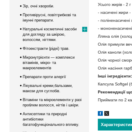
Усього жирів - 2 г
Зір, очні хвороби.
- насичені жири - 
Противірусні, повітгрибкові та
імунні препарати.
- поліненасичені 
- мононенасичені 
Натуральні косметичні засоби
для догляду за шкірою,
Лляна олія (холод
волоссям, нігтями.
Олія примули вечі
Фітоекстракти (рідкі) трав.
Олія каноли (холо
Мікронутрієнти — комплекси
Олія чорної смор
вітамінів, мікро- та
макроелементів
Олія насіння гарб
Інші інгредієнти
Препарати проти алергії
Капсула Softgel 
Лікувальні креми,бальзами,
макози для суглобів.
Рекомендації щ
Вітаміни та мікроелементи у разі
Приймати по 2 ка
проблем волосся, нігтів і шкіри.
Антисептики та природні
антибіотики
Характеристи
багатофункціонального впливу.