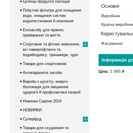
Цілющі продукти ласощів
Основні
Побутові фільтри для очищення
води, очищення систем
Виробник
водопостачання й опалення
Країна виробни
Екозасобу для прання,
Користувальн
прибирання та миття
Фасування
Спортивне та фітнес-живлення,
всі паверліфтинги та
бодибілдингу, тренажери, одяг
Інформація д
Товари для спортсменів
Ціна:
1 065 ₴
Антипаразитні засоби
Вироби з шунгіту, енерго-
біолокація для зміцнення
здоров'я й профілактики хвороб
Новинки Серпня 2024
НОВИНКИ
Суперфуд
Товари для схуднення та