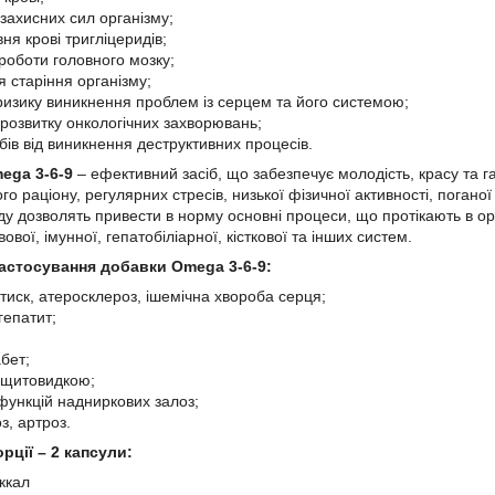
захисних сил організму;
ня крові тригліцеридів;
роботи головного мозку;
я старіння організму;
 ризику виникнення проблем із серцем та його системою;
 розвитку онкологічних захворювань;
бів від виникнення деструктивних процесів.
ga 3-6-9
– ефективний засіб, що забезпечує молодість, красу та г
ого раціону, регулярних стресів, низької фізичної активності, погано
ду дозволять привести в норму основні процеси, що протікають в о
ової, імунної, гепатобіліарної, кісткової та інших систем.
астосування добавки Omega 3-6-9:
тиск, атеросклероз, ішемічна хвороба серця;
гепатит;
бет;
 щитовидкою;
ункцій надниркових залоз;
з, артроз.
рції – 2 капсули:
 ккал