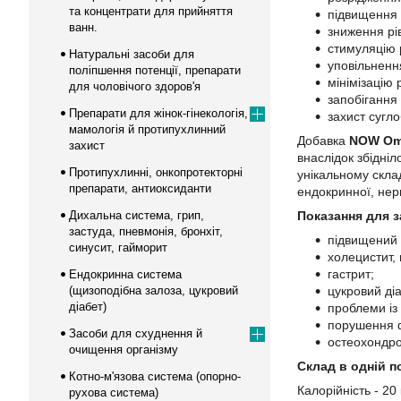
та концентрати для прийняття
підвищення 
ванн.
зниження рів
стимуляцію 
Натуральні засоби для
уповільненн
поліпшення потенції, препарати
мінімізацію
для чоловічого здоров'я
запобігання
Препарати для жінок-гінекологія,
захист сугло
мамологія й протипухлинний
Добавка
NOW Ome
захист
внаслідок збідніл
Протипухлинні, онкопротекторні
унікальному скла
препарати, антиоксиданти
ендокринної, нерв
Дихальна система, грип,
Показання для з
застуда, пневмонія, бронхіт,
підвищений 
синусит, гайморит
холецистит, 
гастрит;
Ендокринна система
(щизоподібна залоза, цукровий
цукровий діа
діабет)
проблеми із
порушення ф
Засоби для схуднення й
остеохондро
очищення організму
Склад в одній по
Котно-м'язова система (опорно-
Калорійність - 20
рухова система)