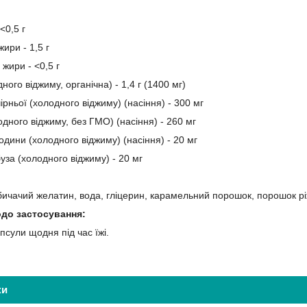
<0,5 г
жири - 1,5 г
жири - <0,5 г
ного віджиму, органічна) - 1,4 г (1400 мг)
рньої (холодного віджиму) (насіння) - 300 мг
дного віджиму, без ГМО) (насіння) - 260 мг
одини (холодного віджиму) (насіння) - 20 мг
уза (холодного віджиму) - 20 мг
:
(бичачий желатин, вода, гліцерин, карамельний порошок, порошок рі
одо застосування:
псули щодня під час їжі.
ки