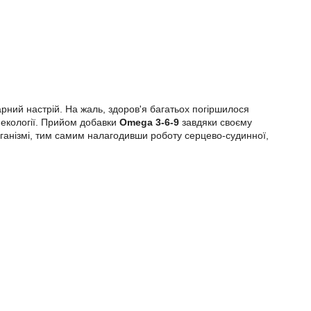
арний настрій. На жаль, здоров'я багатьох погіршилося
ї екології. Прийом добавки
Omega 3-6-9
завдяки своєму
рганізмі, тим самим налагодивши роботу серцево-судинної,