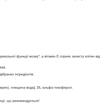
альної функції мозку*, а вітамін E сприяє захисту клітин від
DHA.
ібраних інгредієнтів.
церин), очищена вода], DL-альфа-токоферол.
ції, що рекомендується!