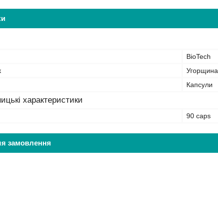
ки
BioTech
к
Угорщина
Капсули
ицькі характеристики
90 caps
ля замовлення