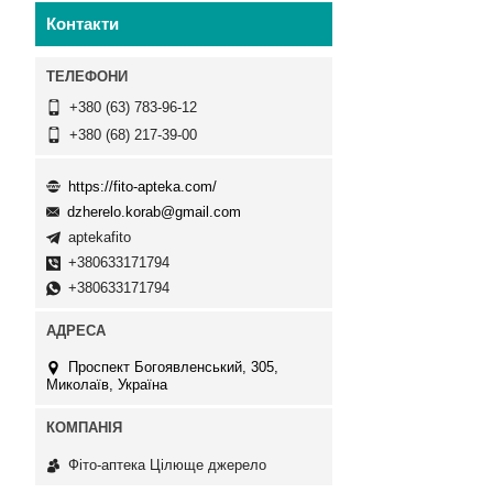
Контакти
+380 (63) 783-96-12
+380 (68) 217-39-00
https://fito-apteka.com/
dzherelo.korab@gmail.com
aptekafito
+380633171794
+380633171794
Проспект Богоявленський, 305,
Миколаїв, Україна
Фіто-аптека Цілюще джерело