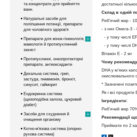
та концентрати для прийняття
достатньої кількос
ванн.
Склад в одній по
Натуральні засоби для
Риб'ячий жир - 1
поліпшення потенції, препарати
- з них Омега-3 -
для чоловічого здоров'я
- у тому числі E
Препарати для жінок-гінекологія,
мамологія й протипухлинний
- у тому числі D
захист
Вітамін Е - 2 мг
Протипухлинні, онкопротекторні
Чому рекоменду
препарати, антиоксиданти
DHA у м'яких кап
Дихальна система, грип,
окислювального с
застуда, пневмонія, бронхіт,
* Зазначені пози
синусит, гайморит
Як і всі продукти
Ендокринна система
(щизоподібна залоза, цукровий
Інгредієнти:
діабет)
Риб'ячий жир 70%
Засоби для схуднення й
Рекомендації щ
очищення організму
Приймати по 2 ка
Котно-м'язова система (опорно-
рухова система)