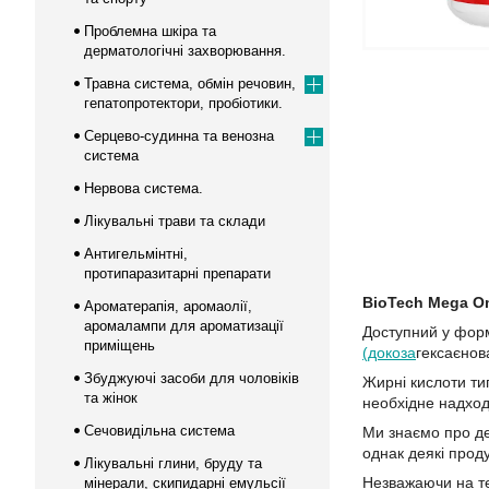
Проблемна шкіра та
дерматологічні захворювання.
Травна система, обмін речовин,
гепатопротектори, пробіотики.
Серцево-судинна та венозна
система
Нервова система.
Лікувальні трави та склади
Антигельмінтні,
протипаразитарні препарати
BioTech Mega O
Ароматерапія, аромаолії,
аромалампи для ароматизації
Доступний у форм
приміщень
(докоза
гексаєнов
Збуджуючі засоби для чоловіків
Жирні кислоти ти
та жінок
необхідне надход
Сечовидільна система
Ми знаємо про дек
однак деякі проду
Лікувальні глини, бруду та
Незважаючи на те,
мінерали, скипидарні емульсії