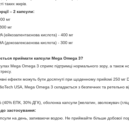
ті таких жирів.
рції – 2 капсули:
000 мг
 800 мг
PA (ейкозапентаєнова кислота) - 400 мг
HA (докозагексаєнова кислота) - 300 мг
ється приймати капсули Mega Omega 3?
сулах Mega Omega 3 сприяє підтримці нормального зору, а також норм
тресу.
тивні ефекти можуть бути досягнуті при щоденному прийомі 250 мг 
 BioTech USA, Mega Omega 3 складається з безпечних та ретельно від
 (40% ЕПК, 30% ДГК), оболонка капсули [желатин, зволожувач (глі
одо застосування:
псули на день, запиваючи водою. Не приймайте більше добової пор