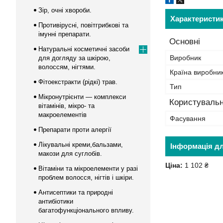
Зір, очні хвороби.
Характеристи
Противірусні, повітгрибкові та
імунні препарати.
Основні
Натуральні косметичні засоби
Виробник
для догляду за шкірою,
волоссям, нігтями.
Країна виробни
Фітоекстракти (рідкі) трав.
Тип
Мікронутрієнти — комплекси
Користувальн
вітамінів, мікро- та
макроелементів
Фасування
Препарати проти алергії
Лікувальні креми,бальзами,
Інформація д
макози для суглобів.
Ціна:
1 102 ₴
Вітаміни та мікроелементи у разі
проблем волосся, нігтів і шкіри.
Антисептики та природні
антибіотики
багатофункціонального впливу.