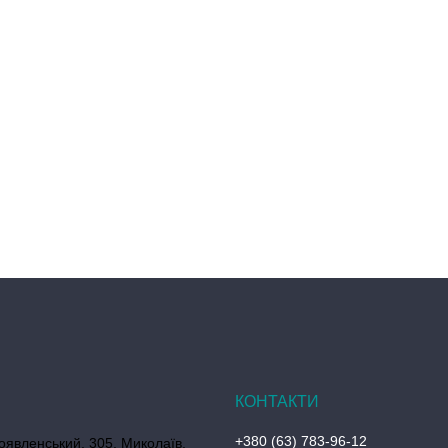
+380 (63) 783-96-12
оявленський, 305, Миколаїв,