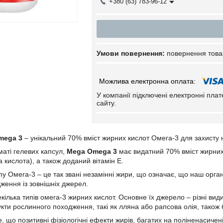
+380 (63) 783-96-12
повернення това
У компанії підключені електронні пла
сайту.
mega 3
– унікальний 70% вміст жирних кислот Омега-3 для захисту 
аті гелевих капсул,
Mega Omega 3
має видатний 70% вміст жирних
а кислота), а також доданий вітамін Е.
пу Омега-3 – це так звані незамінні жири, що означає, що наш орга
ження із зовнішніх джерел.
ілька типів омега-3 жирних кислот. Основне їх джерело – різні види
кти рослинного походження, такі як лляна або рапсова олія, також 
 що позитивні фізіологічні ефекти жирів, багатих на поліненасичен