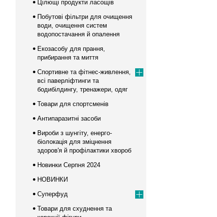
Цілющі продукти ласощів
Побутові фільтри для очищення
води, очищення систем
водопостачання й опалення
Екозасобу для прання,
прибирання та миття
Спортивне та фітнес-живлення,
всі паверліфтинги та
бодибілдингу, тренажери, одяг
Товари для спортсменів
Антипаразитні засоби
Вироби з шунгіту, енерго-
біолокація для зміцнення
здоров'я й профілактики хвороб
Новинки Серпня 2024
НОВИНКИ
Суперфуд
Товари для схуднення та