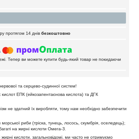
ру протягом 14 днів
безкоштовно
тежі. Тепер ви можете купити будь-який товар не покидаючи
нервової та серцево-судинної систем!
 кислот ЕПК (ейкозапентаєнова кислота) та ДГК
нізм не здатний їх виробляти, тому нам необхідно забезпечити
 морської риби (тріска, тунець, лосось, скумбрія, оселедець);
багаті на жирні кислоти Омега-3.
і жирні кислоти, загальновідомі, ми часто не отримуємо