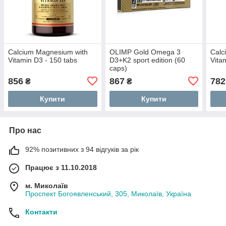
Calcium Magnesium with
OLIMP Gold Omega 3
Calc
Vitamin D3 - 150 tabs
D3+K2 sport edition (60
Vita
caps)
856
867
782
₴
₴
Купити
Купити
Про нас
92% позитивних з 94 відгуків за рік
Працює з 11.10.2018
м. Миколаїв
Проспект Богоявленський, 305, Миколаїв, Україна
Контакти