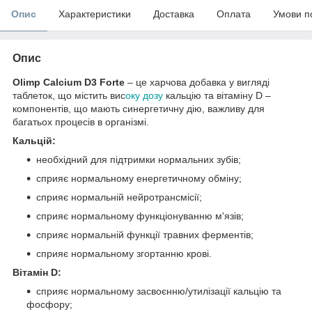
Опис
Характеристики
Доставка
Оплата
Умови п
Опис
Оlimp Calcium D3 Forte
– це харчова добавка у вигляді
таблеток, що містить вис
оку дозу
кальцію та вітаміну D –
компонентів, що мають синергетичну дію, важливу для
багатьох процесів в організмі.
Кальцій:
необхідний для підтримки нормальних зубів;
сприяє нормальному енергетичному обміну;
сприяє нормальній нейротрансмісії;
сприяє нормальному функціонуванню м'язів;
сприяє нормальній функції травних ферментів;
сприяє нормальному згортанню крові.
Вітамін D:
сприяє нормальному засвоєнню/утилізації кальцію та
фосфору;