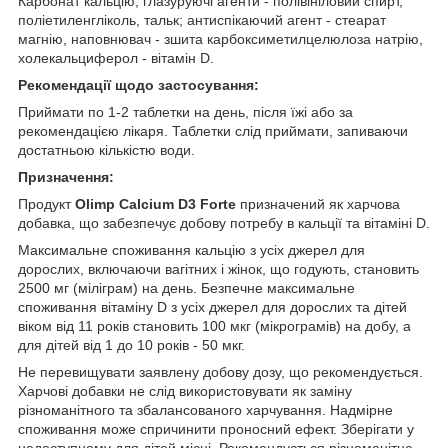
Карбонат кальцію, глазуруючі агенти - полівініловий спирт,
поліетиленгліколь, тальк; антиспікаючий агент - стеарат
магнію, наповнювач - зшита карбоксиметилцелюлоза натрію,
холекальциферол - вітамін D.
Рекомендації щодо застосування:
Приймати по 1-2 таблетки на день, після їжі або за
рекомендацією лікаря. Таблетки слід приймати, запиваючи
достатньою кількістю води.
Призначення:
Продукт
Оlimp Calcium D3 Forte
призначений як харчова
добавка, що забезпечує добову потребу в кальції та вітаміні D.
Максимальне споживання кальцію з усіх джерел для
дорослих, включаючи вагітних і жінок, що годують, становить
2500 мг (міліграм) на день. Безпечне максимальне
споживання вітаміну D з усіх джерел для дорослих та дітей
віком від 11 років становить 100 мкг (мікрограмів) на добу, а
для дітей від 1 до 10 років - 50 мкг.
Не перевищувати заявлену добову дозу, що рекомендується.
Харчові добавки не слід використовувати як заміну
різноманітного та збалансованого харчування. Надмірне
споживання може спричинити проносний ефект. Зберігати у
недоступному для дітей місці. Рекомендується різноманітне