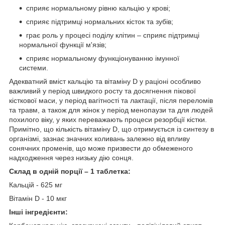
сприяє нормальному рівню кальцію у крові;
сприяє підтримці нормальних кісток та зубів;
грає роль у процесі поділу клітин – сприяє підтримці
нормальної функції м'язів;
сприяє нормальному функціонуванню імунної
системи.
Адекватний вміст кальцію та вітаміну D у раціоні особливо
важливий у період швидкого росту та досягнення пікової
кісткової маси, у період вагітності та лактації, після переломів
та травм, а також для жінок у період менопаузи та для людей
похилого віку, у яких переважають процеси резорбції кістки.
Примітно, що кількість вітаміну D, що отримується із синтезу в
організмі, зазнає значних коливань залежно від впливу
сонячних променів, що може призвести до обмеженого
надходження через низьку дію сонця.
Склад в одній порції – 1 таблетка:
Кальцій - 625 мг
Вітамін D - 10 мкг
Інші інгредієнти: