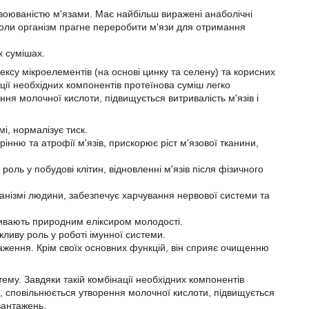
своюваністю м'язами. Має найбільш виражені анаболічні
 коли організм прагне переробити м'язи для отримання
х сумішах.
ексу мікроелементів (на основі цинку та селену) та корисних
ції необхідних компонентів протеїнова суміш легко
ня молочної кислоти, підвищується витривалість м'язів і
і, нормалізує тиск.
інню та атрофії м'язів, прискорює ріст м'язової тканини,
роль у побудові клітин, відновленні м'язів після фізичного
ганізмі людини, забезпечує харчування нервової системи та
зивають природним еліксиром молодості.
жливу роль у роботі імунної системи.
аження. Крім своїх основних функцій, він сприяє очищенню
тему. Завдяки такій комбінації необхідних компонентів
я, сповільнюється утворення молочної кислоти, підвищується
вантажень.