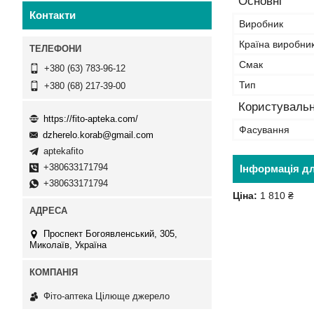
Основні
Контакти
Виробник
Країна виробни
Смак
+380 (63) 783-96-12
Тип
+380 (68) 217-39-00
Користувальн
https://fito-apteka.com/
Фасування
dzherelo.korab@gmail.com
aptekafito
+380633171794
Інформація д
+380633171794
Ціна:
1 810 ₴
Проспект Богоявленський, 305,
Миколаїв, Україна
Фіто-аптека Цілюще джерело