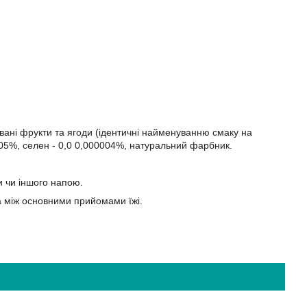
мовані фрукти та ягоди (ідентичні найменуванню смаку на
,005%, селен - 0,0 0,000004%, натуральний фарбник.
ди чи іншого напою.
та між основними прийомами їжі.