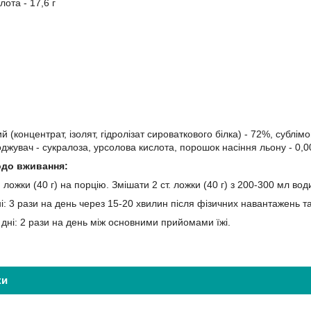
лота - 17,6 г
й (концентрат, ізолят, гідролізат сироваткового білка) - 72%, сублі
лоджувач - сукралоза, урсолова кислота, порошок насіння льону - 0
одо вживання:
 ложки (40 г) на порцію. Змішати 2 ст. ложки (40 г) з 200-300 мл во
дні: 3 рази на день через 15-20 хвилин після фізичних навантажень 
 дні: 2 рази на день між основними прийомами їжі.
ки