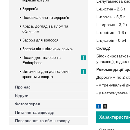
корекції фігури
L-глутамінова кис
Здоров'я
L-цистин - 2,6 г
L-пролін - 5,5 г
Чоловіча сила та здоров’я
L-тирозин - 3,2 г
Краса, догляд за тілом та
обличчям
L-орнітин - 1,6 г
Засоби для волосся
L-цистеїн - 0,54 г
Склад:
Засоби від шкідливих звичок
Білок сироваткови
Чохли для телефонів
упаковці), підсо
Endorphone
Рекомендації щ
Витамины для долголетия,
красоты и спорта
Дорослим по 2 ст.
- у тренувальні 
Про нас
- у нетренувальні
Відгуки
Фотогалерея
Питання та відповіді
Характеристи
Повернення та обмін товару