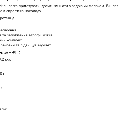
ейль легко приготувати, досить змішати з водою чи молоком. Він ле
вам справжню насолоду.
ротеїн д
засвоєння.
 та запобігання атрофії м'язів.
ний комплекс.
речовин та підвищує імунітет.
рції – 40 г:
3,2 ккал
0 г
 г
али: