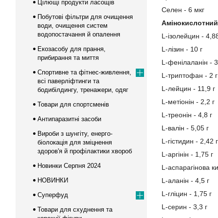
Цілющі продукти ласощів
Селен - 6 мкг
Побутові фільтри для очищення
Амінокислотний 
води, очищення систем
водопостачання й опалення
L-ізолейцин - 4,88
Екозасобу для прання,
L-лізин - 10 г
прибирання та миття
L-фенілаланін - 3
Спортивне та фітнес-живлення,
L-триптофан - 2 г
всі паверліфтинги та
L-лейцин - 11,9 г
бодибілдингу, тренажери, одяг
L-метіонін - 2,2 г
Товари для спортсменів
L-треонін - 4,8 г
Антипаразитні засоби
L-валін - 5,05 г
Вироби з шунгіту, енерго-
L-гістидин - 2,42 г
біолокація для зміцнення
здоров'я й профілактики хвороб
L-аргінін - 1,75 г
Новинки Серпня 2024
L-аспарагінова ки
НОВИНКИ
L-аланін - 4,5 г
L-гліцин - 1,75 г
Суперфуд
L-серин - 3,3 г
Товари для схуднення та