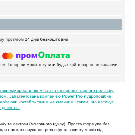
ру протягом 14 днів
безкоштовно
тежі. Тепер ви можете купити будь-який товар не покидаючи
ктивному зростанню м'язів та створенню гарного рельєфу.
атом. Запатентована компанією
Power Pro
пудроподібна
 зберігаючи коктейль таким же смачним і таким, що насичує.
 десертів.
ину та лактози (молочного цукру). Проста формула без
ля промальовування рельєфу та захисту м'язів від