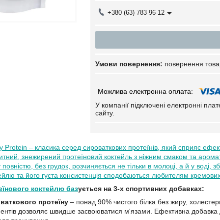
+380 (63) 783-96-12
повернення това
У компанії підключені електронні пла
сайту.
 Protein – класика серед сироваткових протеїнів, який сприяє ефе
итний, знежирений протеїновий коктейль з ніжним смаком та аром
 повністю, без грудок, розчиняється не тільки в молоці, а й у воді,
ейлю та його густа консистенція сподобаються любителям кремових
еїнового коктейлю баз
ується на 3-х спортивних добавках:
оваткового протеїну
– понад 90% чистого білка без жиру, холестер
ентів дозволяє швидше засвоюватися м'язами. Ефективна добавка д