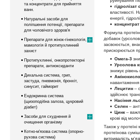
руйнування пі
та концентрати для прийняття
гідролізат
ванн.
властивості. 
енергії, гідро
Натуральні засоби для
концентрат
поліпшення потенції, препарати
для чоловічого здоров'я
Формула протеїно
добавок (урсолов
Препарати для жінок-гінекологія,
засвоюється, вна
мамологія й протипухлинний
прискорюється пр
захист
Омега-3
зни
Протипухлинні, онкопротекторні
Урсолова к
препарати, антиоксиданти
знижує рівень 
Дихальна система, грип,
Амінокисло
застуда, пневмонія, бронхіт,
навантаження 
синусит, гайморит
Лецитин
– о
здійснює тран
Ендокринна система
Насіння ль
(щизоподібна залоза, цукровий
Селен
– ант
діабет)
Цинк
– важл
Засоби для схуднення й
крові від моло
очищення організму
Також у протеїні 
Котно-м'язова система (опорно-
протеїнова суміш
рухова система)
витривалість м'я