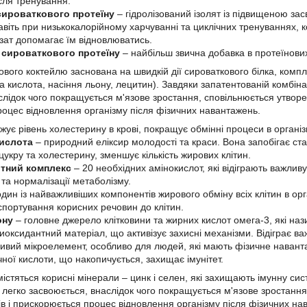
сля тренування.
 сироваткового протеїну
– гідролізований ізолят із підвищеною за
Навіть при низькокалорійному харчуванні та циклічних тренуваннях,
лізат допомагає їм відновлюватись.
 сироваткового протеїну
– найбільш звична добавка в протеїнови
вого коктейлю заснована на швидкій дії сироваткового білка, компл
а кислота, насіння льону, лецитин). Завдяки запатентованій комбіна
слідок чого покращується м'язове зростання, сповільнюється утворен
оцес відновлення організму після фізичних навантажень.
жує рівень холестерину в крові, покращує обмінні процеси в організм
ислота
– природний еліксир молодості та краси. Вона запобігає стар
цукру та холестерину, зменшує кількість жирових клітин.
тний комплекс
– 20 необхідних амінокислот, які відіграють важливу 
та нормалізації метаболізму.
дин із найважливіших компонентів жирового обміну всіх клітин в ор
спортування корисних речовин до клітин.
ону
– головне джерело клітковини та жирних кислот омега-3, які на
иоксидантний матеріал, що активізує захисні механізми. Відіграє ва
ивий мікроелемент, особливо для людей, які мають фізичне навант
чної кислоти, що накопичується, захищає імунітет.
містяться корисні мінерали – цинк і селен, які захищають імунну сис
 легко засвоюється, внаслідок чого покращується м'язове зростанн
зів і прискорюється процес відновлення організму після фізичних на