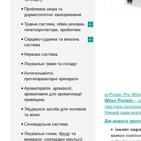
Проблемна шкіра та
дерматологічні захворювання.
Травна система, обмін речовин,
гепатопротектори, пробіотики.
Серцево-судинна та венозна
система
Нервова система.
Лікувальні трави та склади
Антигельмінтні,
протипаразитарні препарати
Ароматерапія, аромаолії,
аромалампи для ароматизації
g>Power Pro Whey
приміщень
Whey Protein
– с
текстура протеїну
Збуджуючі засоби для чоловіків
Ніжний смак кокт
та жінок
Дія нового про
т
Сечовидільна система
ізолят сир
Лікувальні глини, бруду та
важких компон
мінерали, скипидарні емульсії