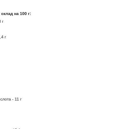
склад на 100 г:
 г
,4 г
слота - 11 г