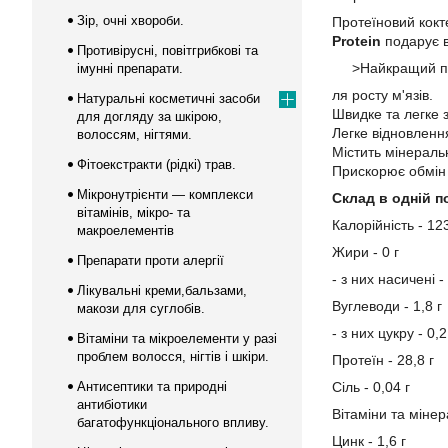
Зір, очні хвороби.
Протеїновий кокт
Protein
подарує 
Противірусні, повітгрибкові та
>Найкращий п
імунні препарати.
ля росту м'язів.
Натуральні косметичні засоби
Швидке та легке 
для догляду за шкірою,
Легке відновлення
волоссям, нігтями.
Містить мінераль
Фітоекстракти (рідкі) трав.
Прискорює обмін 
Мікронутрієнти — комплекси
Склад в одній по
вітамінів, мікро- та
Калорійність - 12
макроелементів
Жири - 0 г
Препарати проти алергії
- з них насичені - 
Лікувальні креми,бальзами,
Вуглеводи - 1,8 г
макози для суглобів.
- з них цукру - 0,2
Вітаміни та мікроелементи у разі
проблем волосся, нігтів і шкіри.
Протеїн - 28,8 г
Антисептики та природні
Сіль - 0,04 г
антибіотики
Вітаміни та мінер
багатофункціонального впливу.
Цинк - 1,6 г