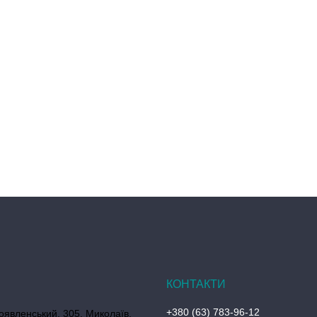
+380 (63) 783-96-12
оявленський, 305, Миколаїв,