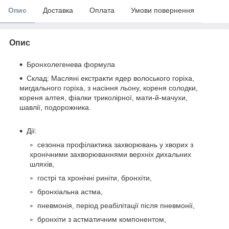
Опис
Доставка
Оплата
Умови повернення
Опис
Бронхолегенева формула
Склад:
Масляні екстракти ядер волоського горіха,
мигдального горіха, з насіння льону, кореня солодки,
кореня алтея, фіалки триколірної, мати-й-мачухи,
шавлії, подорожника.
Дії:
сезонна профілактика захворювань у хворих з
хронічними захворюваннями верхніх дихальних
шляхів,
гострі та хронічні риніти, бронхіти,
бронхіальна астма,
пневмонія, період реабілітації після пневмонії,
бронхіти з астматичним компонентом,