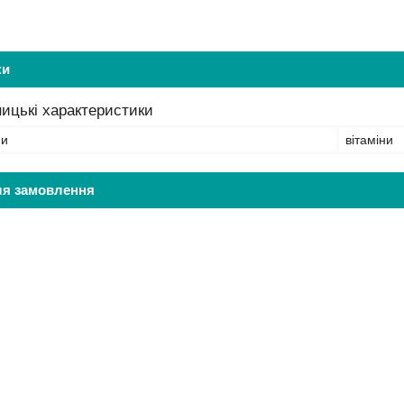
ки
ицькі характеристики
ни
вітаміни
ля замовлення