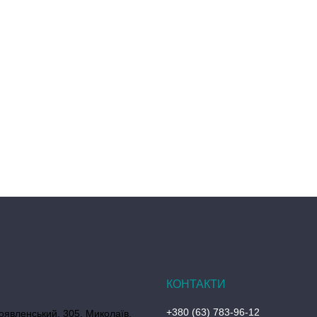
+380 (63) 783-96-12
оявленський, 305, Миколаїв,