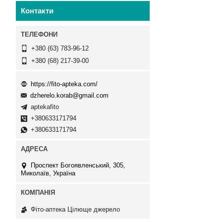
Контакти
+380 (63) 783-96-12
+380 (68) 217-39-00
https://fito-apteka.com/
dzherelo.korab@gmail.com
aptekafito
+380633171794
+380633171794
Проспект Богоявленський, 305,
Миколаїв, Україна
Фіто-аптека Цілюще джерело