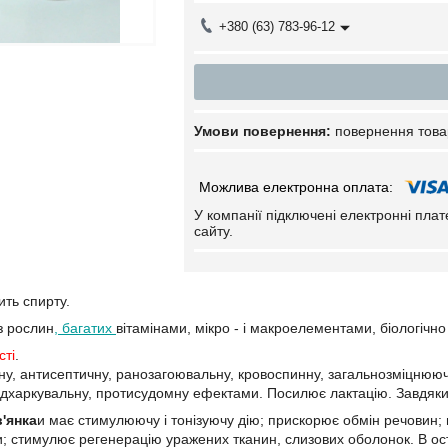
+380 (63) 783-96-12
повернення това
У компанії підключені електронні пла
сайту.
ить спирту.
з рослин
, багатих
вітамінами, мікро - і макроелементами, біологічн
сті
.
у, антисептичну, ранозагоювальну, кровоспинну, загальнозміцнюючу
відхаркувальну, протисудомну ефектами. Посилює лактацію. Завдяки
'янка
и має стимулюючу і тонізуючу дію; прискорює обмін речовин;
; стимулює регенерацію уражених тканин, слизових оболонок. В оста