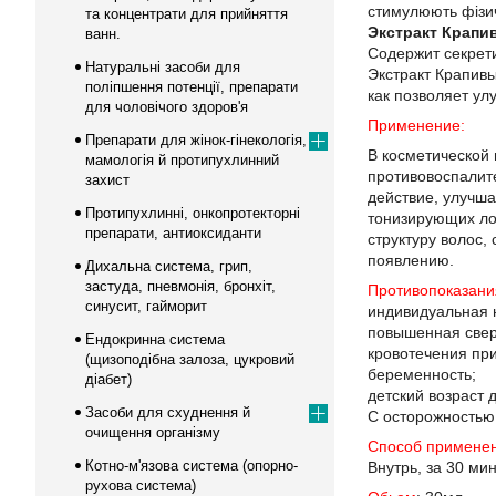
стимулюють фізич
та концентрати для прийняття
Экстракт Крапи
ванн.
Содержит секрет
Натуральні засоби для
Экстракт Крапивы
поліпшення потенції, препарати
как позволяет ул
для чоловічого здоров'я
Применение:
Препарати для жінок-гінекологія,
В косметической
мамологія й протипухлинний
противовоспалит
захист
действие, улучш
Протипухлинні, онкопротекторні
тонизирующих лос
препарати, антиоксиданти
структуру волос,
появлению.
Дихальна система, грип,
застуда, пневмонія, бронхіт,
Противопоказани
синусит, гайморит
индивидуальная 
повышенная свер
Ендокринна система
кровотечения пр
(щизоподібна залоза, цукровий
беременность;
діабет)
детский возраст д
Засоби для схуднення й
С осторожностью
очищення організму
Способ
примене
Котно-м'язова система (опорно-
Внутрь, за 30 ми
рухова система)