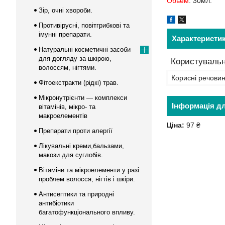
Обьем
: 30мл.
Зір, очні хвороби.
Противірусні, повітгрибкові та
імунні препарати.
Характеристи
Натуральні косметичні засоби
для догляду за шкірою,
Користувальн
волоссям, нігтями.
Корисні речови
Фітоекстракти (рідкі) трав.
Мікронутрієнти — комплекси
Інформація д
вітамінів, мікро- та
макроелементів
Ціна:
97 ₴
Препарати проти алергії
Лікувальні креми,бальзами,
макози для суглобів.
Вітаміни та мікроелементи у разі
проблем волосся, нігтів і шкіри.
Антисептики та природні
антибіотики
багатофункціонального впливу.