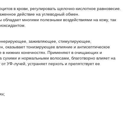
цитов в крови, регулировать щелочно-кислотное равновесие.
аженное действие на углеводный обмен.
ы обладает многими полезными воздействиями на кожу, так
тиоксидантом.
егенерирующее, заживляющее, стимулирующее,
н, оказывает тонизирующее влияние и антисептическое
ие в нижних конечностях. Применяют в очищающих и
за сухими и нормальными волосами, благотворно влияет на
 от УФ-лучей, устраняет перхоть и препятствует ее
ях;