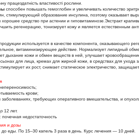
ну працездатність властивості рослини.
вы
способен повышать гемоглобин и увеличивать количество эритро
ин, стимулирующий образование инсулина, поэтому оказывает выр
 хорошее средство при астении и гиповитаминозе.Экстракт крапив
учшить регенерацию, тонизирует кожу и является естественным ан
 продукции используется в качестве компонента, оказывающего р
ельное, витаминизирующее действие. Нормализует липидный обме
ает дыхание кожи и обмен веществ в ней, улучшает кровообращен
ьонах для лица, кремах для жирной кожи, в средствах для ухода 
 стимулирует их рост, снимает статическое электричество, защищает
я
непереносимость;
тываемость крови;
и заболеваниях, требующих оперативного вмешательства, и опухол
о 12 лет.
: почечная недостаточность
ния
и
дозы
н до еды. По 15–30 капель 3 раза в день. Курс лечения — 10 дней.