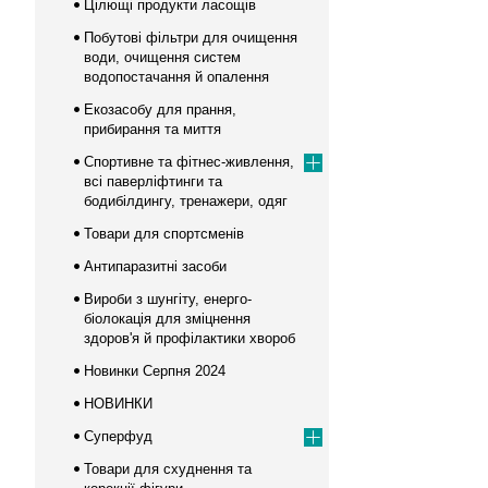
Цілющі продукти ласощів
Побутові фільтри для очищення
води, очищення систем
водопостачання й опалення
Екозасобу для прання,
прибирання та миття
Спортивне та фітнес-живлення,
всі паверліфтинги та
бодибілдингу, тренажери, одяг
Товари для спортсменів
Антипаразитні засоби
Вироби з шунгіту, енерго-
біолокація для зміцнення
здоров'я й профілактики хвороб
Новинки Серпня 2024
НОВИНКИ
Суперфуд
Товари для схуднення та