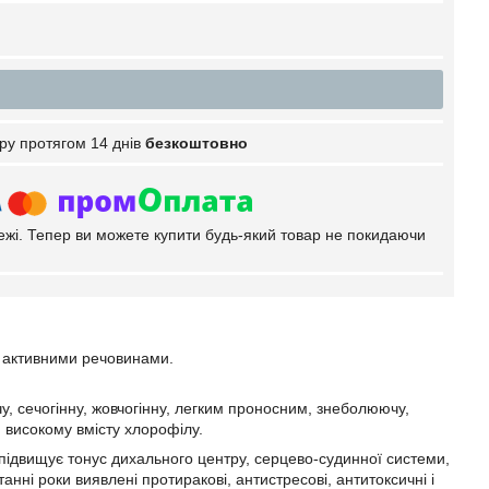
ру протягом 14 днів
безкоштовно
тежі. Тепер ви можете купити будь-який товар не покидаючи
о активними речовинами.
, сечогінну, жовчогінну, легким проносним, знеболюючу,
 високому вмісту хлорофілу.
 підвищує тонус дихального центру, серцево-судинної системи,
нні роки виявлені протиракові, антистресові, антитоксичні і