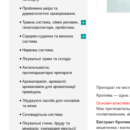
Проблемна шкіра та
дерматологічні захворювання.
Травна система, обмін речовин,
гепатопротектори, пробіотики.
Серцево-судинна та венозна
система
Нервова система.
Лікувальні трави та склади
Антигельмінтні,
протипаразитарні препарати
Ароматерапія, аромаолії,
аромалампи для ароматизації
Препарат не міст
приміщень
Кропива — одна 
Збуджуючі засоби для чоловіків
Основні властиво
та жінок
Має протизапальн
полівітамінним, 
Сечовидільна система
Екстракт Кропив
Лікувальні глини, бруду та
кишечника і матки
мінерали, скипидарні емульсії