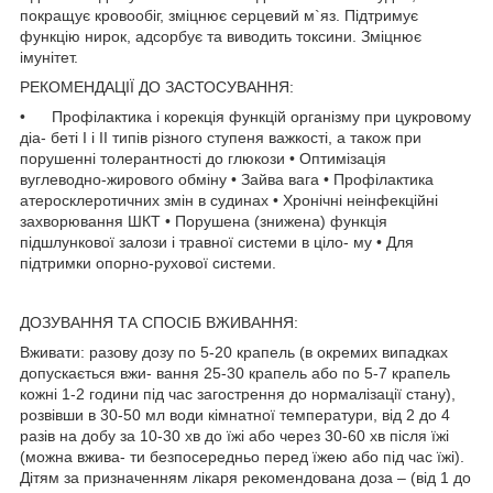
покращує кровообіг, зміцнює серцевий м`яз. Підтримує
функцію нирок, адсорбує та виводить токсини. Зміцнює
імунітет.
РЕКОМЕНДАЦІЇ ДО ЗАСТОСУВАННЯ:
• Профілактика і корекція функцій організму при цукровому
діа- беті І і ІІ типів різного ступеня важкості, а також при
порушенні толерантності до глюкози • Оптимізація
вуглеводно-жирового обміну • Зайва вага • Профілактика
атеросклеротичних змін в судинах • Хронічні неінфекційні
захворювання ШКТ • Порушена (знижена) функція
підшлункової залози і травної системи в ціло- му • Для
підтримки опорно-рухової системи.
ДОЗУВАННЯ ТА СПОСІБ ВЖИВАННЯ:
Вживати: разову дозу по 5-20 крапель (в окремих випадках
допускається вжи- вання 25-30 крапель або по 5-7 крапель
кожні 1-2 години під час загострення до нормалізації стану),
розвівши в 30-50 мл води кімнатної температури, від 2 до 4
разів на добу за 10-30 хв до їжі або через 30-60 хв після їжі
(можна вжива- ти безпосередньо перед їжею або під час їжі).
Дітям за призначенням лікаря рекомендована доза – (від 1 до