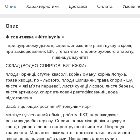
Опис
Характеристики
Доставка
Оплата
Умови п
Опис
Фітовитяжка «Фітоінулін »
при цукровому діабеті, сприяє зниженню рівня цукру в крові,
при захворюваннях ШКТ, гепатитах, опорно-рухового апарату,
підвищує імунітет
СКЛАД (ВОДНО-СПИРТОВІ ВИТЯЖКИ):
плоди чорниці, стулки квасолі, корінь оману, корінь лопуха,
трава хвоща, по - льового, плоди шипшини, трава спори - шу,
листя м'які м'яти перцевої, листя суниці лісової, листя берези,
листя артишоку, спирт етиловий ректифікований, вода
підготовлена.
Засіб з цілющих рослин «Фітоінулін» нор-
малізує вуглеводний обмін, роботу ШКТ, перешкоджає
розвитку дисбактеріозу. Сприяє нормалізації рівня цукру в
крові, оздоров- ленню опорно-рухової системи. Покращує
травлення. Має анти- оксидантні, протизапальні властивості
відносно підшлункової залози. Відновлює стінки судин,