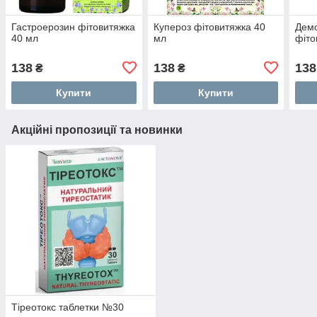
Гастроерозин фітовитяжка
Купероз фітовитяжка 40
Дем
40 мл
мл
фіто
138
138
138
₴
₴
Купити
Купити
Акційні пропозиції та новинки
Тіреотокс таблетки №30