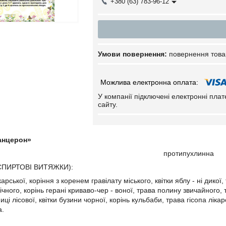
+380 (63) 783-96-12
повернення това
У компанії підключені електронні пла
сайту.
анцерон»
протипухлинна
СПИРТОВІ ВИТЯЖКИ):
карської, коріння з коренем гравілату міського, квітки яблу - ні дикої
ного, корінь герані криваво-чер - воної, трава полину звичайного, т
иці лісової, квітки бузини чорної, корінь кульбаби, трава гісопа ліка
а.