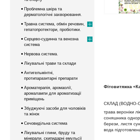
Проблемна шкіра та
дерматологічні захворювання.
Травна система, обмін речовин,
гепатопротектори, пробіотики.
Серцево-судинна та венозна
система
Нервова система.
Лікувальні трави та склади
Антигельмінтні,
протипаразитарні препарати
Фітовитяжка «К
Ароматерапія, аромаолії,
аромалампи для ароматизації
приміщень
СКЛАД (ВОДНО-
Збуджуючі засоби для чоловіків
трава вероніки лі
та жінок
соняшника одноріч
Сечовидільна система
берези, листя сун
вода підготовлен
Лікувальні глини, бруду та
мінерали, скипидарні емульсії