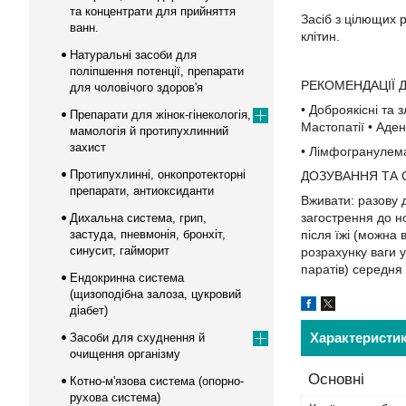
та концентрати для прийняття
Засіб з цілющих 
ванн.
клітин.
Натуральні засоби для
поліпшення потенції, препарати
РЕКОМЕНДАЦІЇ 
для чоловічого здоров'я
• Доброякісні та 
Препарати для жінок-гінекологія,
Мастопатії • Аде
мамологія й протипухлинний
захист
• Лімфогранулема
Протипухлинні, онкопротекторні
ДОЗУВАННЯ ТА 
препарати, антиоксиданти
Вживати: разову 
загострення до но
Дихальна система, грип,
застуда, пневмонія, бронхіт,
після їжі (можна
синусит, гайморит
розрахунку ваги у
паратів) середня
Ендокринна система
(щизоподібна залоза, цукровий
діабет)
Характеристи
Засоби для схуднення й
очищення організму
Основні
Котно-м'язова система (опорно-
рухова система)