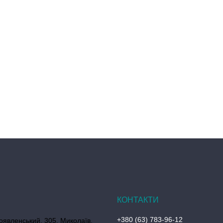
+380 (63) 783-96-12
оявленський, 305, Миколаїв,