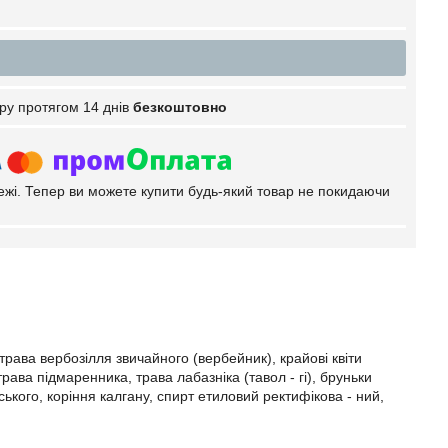
ру протягом 14 днів
безкоштовно
тежі. Тепер ви можете купити будь-який товар не покидаючи
, трава вербозілля звичайного (вербейник), крайові квіти
рава підмаренника, трава лабазніка (тавол - гі), бруньки
рського, коріння калгану, спирт етиловий ректифікова - ний,