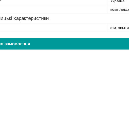
к
Україна
комплексн
ицькі характеристики
фитовытя
ля замовлення