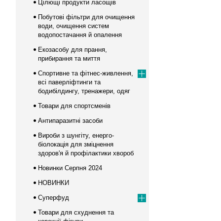
Цілющі продукти ласощів
Побутові фільтри для очищення
води, очищення систем
водопостачання й опалення
Екозасобу для прання,
прибирання та миття
Спортивне та фітнес-живлення,
всі паверліфтинги та
бодибілдингу, тренажери, одяг
Товари для спортсменів
Антипаразитні засоби
Вироби з шунгіту, енерго-
біолокація для зміцнення
здоров'я й профілактики хвороб
Новинки Серпня 2024
НОВИНКИ
Суперфуд
Товари для схуднення та