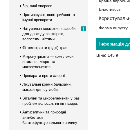
Країна виробни
Зір, очні хвороби.
Властивості
Противірусні, повітгрибкові та
Користувальн
імунні препарати.
Форма випуску
Натуральні косметичні засоби
для догляду за шкірою,
волоссям, нігтями.
Інформація д
Фітоекстракти (рідкі) трав.
Ціна:
145 ₴
Мікронутрієнти — комплекси
вітамінів, мікро- та
макроелементів
Препарати проти алергії
Лікувальні креми,бальзами,
макози для суглобів.
Вітаміни та мікроелементи у разі
проблем волосся, нігтів і шкіри.
Антисептики та природні
антибіотики
багатофункціонального впливу.