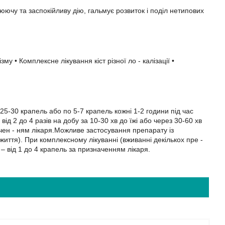
ючу та заспокійливу дію, гальмує розвиток і поділ нетипових
му • Комплексне лікування кіст різної ло - калізації •
25-30 крапель або по 5-7 крапель кожні 1-2 години під час
ід 2 до 4 разів на добу за 10-30 хв до їжі або через 30-60 хв
ачен - ням лікаря.Можливе застосування препарату із
к життя). При комплексному лікуванні (вживанні декількох пре -
– від 1 до 4 крапель за призначенням лікаря.