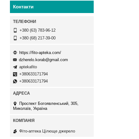
Контакти
+380 (63) 783-96-12
+380 (68) 217-39-00
https://fito-apteka.com/
dzherelo.korab@gmail.com
aptekafito
+380633171794
+380633171794
Проспект Богоявленський, 305,
Миколаїв, Україна
Фіто-аптека Цілюще джерело