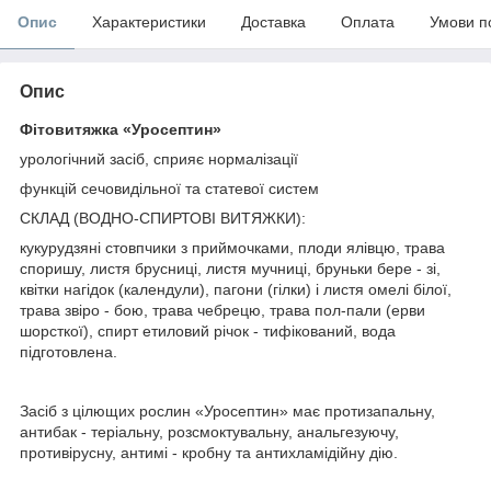
Опис
Характеристики
Доставка
Оплата
Умови п
Опис
Фітовитяжка «Уросептин»
урологічний засіб, сприяє нормалізації
функцій сечовидільної та статевої систем
СКЛАД (ВОДНО-СПИРТОВІ ВИТЯЖКИ):
кукурудзяні стовпчики з приймочками, плоди ялівцю, трава
споришу, листя брусниці, листя мучниці, бруньки бере - зі,
квітки нагідок (календули), пагони (гілки) і листя омелі білої,
трава звіро - бою, трава чебрецю, трава пол-пали (ерви
шорсткої), спирт етиловий річок - тифікований, вода
підготовлена.
Засіб з цілющих рослин «Уросептин» має протизапальну,
антибак - теріальну, розсмоктувальну, анальгезуючу,
противірусну, антимі - кробну та антихламідійну дію.