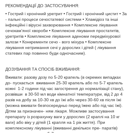
РЕКОМЕНДАЦІЇ ДО ЗАСТОСУВАННЯ:
• Гострий і хронічний уретрит • Гострий і хронічний цистит • За
- пальні процеси сечостатевої системи • Хламідіоз та інші
інфекційні і вірусні захворювання • Комплексне лікування
сечокам'яної хвороби • Комплексне лікування простатитів,
уретритів • Комплексне лікування аденоми передміхурової
залози • Конкременти сечо - вого міхура • Комплексне
лікування нетримання сечі у дорослих і дітей ( лікування
статевих пар повинно буди одночасним).
ДОЗУВАННЯ ТА СПОСІБ ВЖИВАННЯ:
Вживати: разову дозу по 5-20 крапель (в окремих випадках
до- пускається вживання 25-30 крапель або по 5-7 крапель
кожні 1-2 години під час загострення до нормалізації стану),
розвівши в 30-50 мл води кімнатної температури, від 2 до 4
разів на добу за 10-30 хв до їжі або через 30-60 хв після їжі
(можна вживати безпосередньо перед їжею або під час їжі).
Дітям за призначен- ням лікаря. Можливе застосування
препарату із розрахунку ваги у дорослих (2 краплі на 10 кг
ваги) або віку у дітей (1 крапля на 1 рік життя). При
комплексному лікуванні (вживанні декількох пре- паратів)