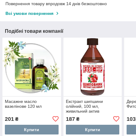
Повернення товару впродовж 14 днів безкоштовно
Всі умови повернення
Подібні товари компанії
Масажне масло
Екстракт шипшини
Дере
вазелінове 120 мл
олійний, 100 мл,
Фито
живильний актив
201
187
103
₴
₴
Купити
Купити