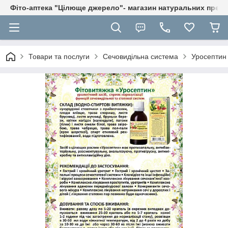
Фіто-аптека "Цілюще джерело"- магазин натуральних препа
Товари та послуги
Сечовидільна система
Уросептин