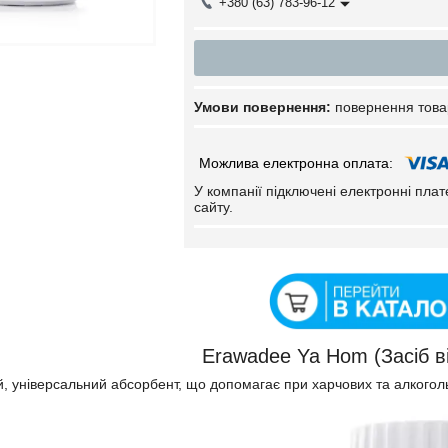
+380 (63) 783-96-12
повернення това
У компанії підключені електронні пла
сайту.
Erawadee Ya Hom (Засіб ві
, універсальний абсорбент, що допомагає при харчових та алкогол