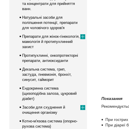
та концентрати для прийняття
ванн.
Натуральні засоби для
поліпшення потенції, препарати
для чоловічого здоров'я
Препарати для жінок-гінекологія,
мамологія й протипухлинний
захист
Протипухлинні, онкопротекторні
препарати, антиоксиданти
Дихальна система, грип,
застуда, пневмонія, бронхіт,
синусит, гайморит
Ендокринна система
(щизоподібна залоза, цукровий
Показання
діабет)
Рекомендується
Засоби для схуднення й
очищення організму
При гострих
Котно-м'язова система (опорно-
При діареї 
рухова система)