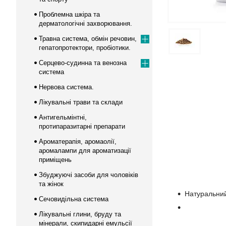
Проблемна шкіра та
дерматологічні захворювання.
Травна система, обмін речовин,
гепатопротектори, пробіотики.
Серцево-судинна та венозна
система
Нервова система.
Лікувальні трави та склади
Антигельмінтні,
протипаразитарні препарати
Ароматерапія, аромаолії,
аромалампи для ароматизації
приміщень
Збуджуючі засоби для чоловіків
та жінок
Натуральний
Сечовидільна система
Лікувальні глини, бруду та
мінерали, скипидарні емульсії