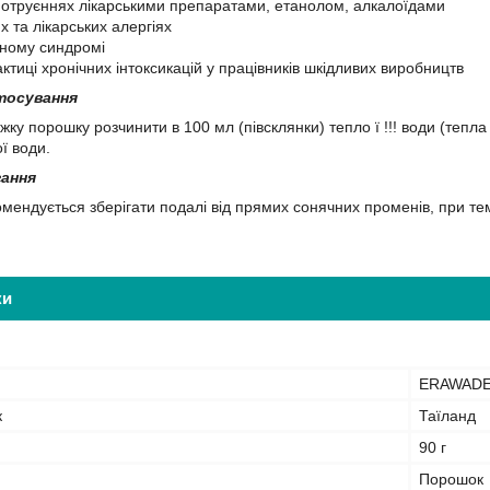
 отруєннях лікарськими препаратами, етанолом, алкалоїдами
 та лікарських алергіях
ному синдромі
ктиці хронічних інтоксикацій у працівників шкідливих виробництв
тосування
жку порошку розчинити в 100 мл (півсклянки) тепло ї !!! води (теп
ої води.
гання
мендується зберігати подалі від прямих сонячних променів, при тем
ки
ERAWAD
к
Таїланд
90 г
Порошок