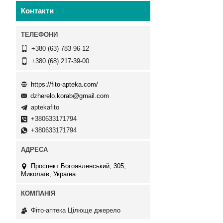
Контакти
+380 (63) 783-96-12
+380 (68) 217-39-00
https://fito-apteka.com/
dzherelo.korab@gmail.com
aptekafito
+380633171794
+380633171794
Проспект Богоявленський, 305,
Миколаїв, Україна
Фіто-аптека Цілюще джерело