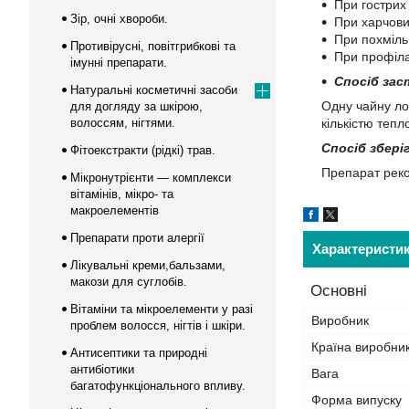
При гострих
Зір, очні хвороби.
При харчових
При похміль
Противірусні, повітгрибкові та
При профіла
імунні препарати.
Спосіб зас
Натуральні косметичні засоби
Одну чайну ло
для догляду за шкірою,
кількістю тепл
волоссям, нігтями.
Спосіб збері
Фітоекстракти (рідкі) трав.
Препарат реко
Мікронутрієнти — комплекси
вітамінів, мікро- та
макроелементів
Препарати проти алергії
Характеристи
Лікувальні креми,бальзами,
макози для суглобів.
Основні
Вітаміни та мікроелементи у разі
Виробник
проблем волосся, нігтів і шкіри.
Країна виробни
Антисептики та природні
антибіотики
Вага
багатофункціонального впливу.
Форма випуску