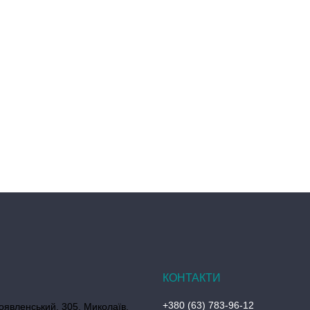
+380 (63) 783-96-12
оявленський, 305, Миколаїв,