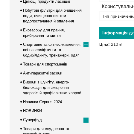
Цілющі продукти ласощів
Користувальн
Побутові фільтри для очищення
води, очищення систем
Тип призначенн
водопостачання й опалення
Екозасобу для прання,
Інформація д
прибирання та миття
Ціна:
210 ₴
Спортивне та фітнес-живлення,
всі паверліфтинги та
бодибілдингу, тренажери, одяг
Товари для спортсменів
Антипаразитні засоби
Вироби з шунгіту, енерго-
біолокація для зміцнення
здоров'я й профілактики хвороб
Новинки Серпня 2024
НОВИНКИ
Суперфуд
Товари для схуднення та