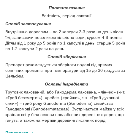
Протипоказання
Вагітність, період лактації
Спосіб застосування
Внутрішньо дорослим – по 2 капсули 2-3 рази на день після
їжі, запиваючи невеликою кількістю води, курсом 4-8 тижнів.
Дітям від 1 року до 5 років по 1 капсулі в день, старше 5 років
по 1-2 капсули 2 рази на день.
Спосіб зберігання
Препарат рекомендується зберігати подалі від прямих
сонячних променів, при температури від 15 до 30 градусів за
Цельсієм.
Основні Інгредієнти
Трутовик лакований, або Ганодерма лакована, «лін-чжі» (кит.
«Гриб безсмертя»), «рейсі» («рейши», яп. «Гриб духовної
сили») – гриб роду Ganoderma (Ganoderma) сімейства
Ганодермові (Ganodermataceae). Зустрічається майже у всіх
країнах світу біля основи послаблених дерев і тих дерев, що
гинуть, а також на мертвій деревині листяних порід.
Приховати