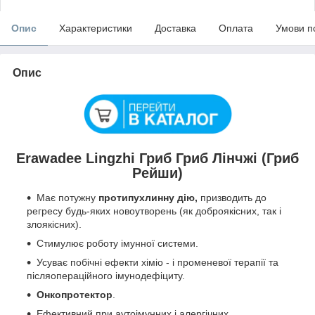
Опис
Характеристики
Доставка
Оплата
Умови п
Опис
Erawadee Lingzhi Гриб Гриб Лінчжі (Гриб
Рейши)
Має потужну
протипухлинну дію,
призводить до
регресу будь-яких новоутворень (як доброякісних, так і
злоякісних).
Стимулює роботу імунної системи.
Усуває побічні ефекти хіміо - і променевої терапії та
післяопераційного імунодефіциту.
Онкопротектор
.
Ефективний при аутоімунних і алергічних