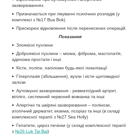
захворюваннях.
Призначається при лікуванні психічних розладів (у
комплексі з №17 Bua Bok).
Прискорює відновлення після перенесених операцій.
Показання
Злоякісні пухлини
Доброякісні пухлини – міома, фіброма, мастопатія,
аденома простати і інші
Кісти, поліпи, папіломи будь-якої локалізації
Гіперплазія (збільшення), вузли і кісти щитовидної
залози
Аутоімунні захворювання - ревматоїдний артрит,
вітіліго, системний червоний вовчанка та інші
Алергічні та шкіряні захворювання – полінози,
атопічний дерматит, екзема, псоріаз та інші (в складі
комплексної терапії з №27 Sea Holly)
Гепатити, цироз печінки (у складі комплексної терапії
з
№26 Luk Tai Bai
)