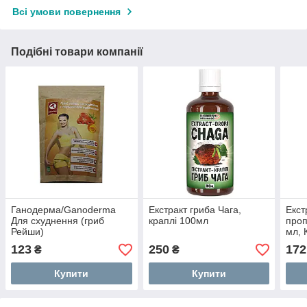
Всі умови повернення
Подібні товари компанії
Ганодерма/Ganoderma
Екстракт гриба Чага,
Екст
Для схуднення (гриб
краплі 100мл
проп
Рейши)
мл, 
123
250
172
₴
₴
Купити
Купити