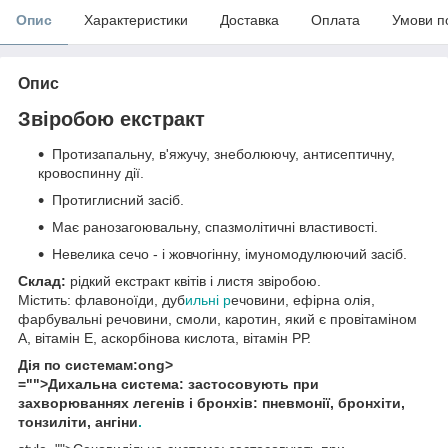
Опис
Характеристики
Доставка
Оплата
Умови п
Опис
Звіробою екстракт
Протизапальну, в'яжучу, знеболюючу, антисептичну,
кровоспинну дії.
Протиглисний засіб.
Має ранозагоювальну, спазмолітичні властивості.
Невелика сечо - і жовчогінну, імуномодулюючий засіб.
Склад:
рідкий екстракт квітів і листя звіробою.
Містить: флавоноїди, дуб
ильні р
ечовини, ефірна олія,
фарбувальні речовини, смоли, каротин, який є провітаміном
А, вітамін Е, аскорбінова кислота, вітамін РР.
Дія по системам:ong>
="">Дихальна система
: застосовують при
захворюваннях легенів і бронхів: пневмонії, бронхіти,
тонзиліти, ангіни
.