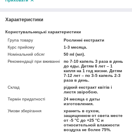
Приховати
Характеристики
Користувальницькі характеристики
Група товару
Рослинні екстракти
Курс прийому
1-3 месяца.
Номінальний обсяг
50 ml (мл).
Рекомендації при вживанні
по 7-10 капель 3 раза в день
до еды. Детям 6 лет – 1
капля на 1 год жизни. Детям
7-12 лет – по 3-5 капель 2-3
раза в день.
Склад
рідкий екстракт квітів і
листя звіробою.
Термін придатності
24 месяца с даты
изготовления.
Умови зберігання
хранить в сухом,
защищенном от света месте
от -5 °С до +25 °С и
относительной влажности
воздуха не более 75%.