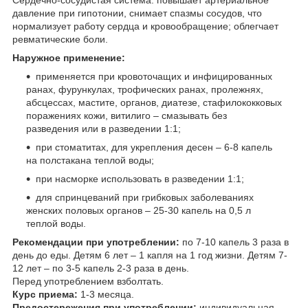
Сердечно-сосудистая система
: повышает артериальное
давление при гипотонии, снимает спазмы сосудов, что
нормализует работу сердца и кровообращение; облегчает
ревматические боли.
Наружное применение:
применяется при кровоточащих и инфицированных
ранах, фурункулах, трофических ранах, пролежнях,
абсцессах, мастите, органов, диатезе, стафилококковых
поражениях кожи, витилиго – смазывать без
разведения или в разведении 1:1;
при стоматитах, для укрепления десен – 6-8 капель
на полстакана теплой воды;
при насморке использовать в разведении 1:1;
для спринцеваний при грибковых заболеваниях
женских половых органов – 25-30 капель на 0,5 л
теплой воды.
Рекомендации при употреблении:
по 7-10 капель 3 раза в
день до еды. Детям 6 лет – 1 капля на 1 год жизни. Детям 7-
12 лет – по 3-5 капель 2-3 раза в день.
Перед употреблением взболтать.
Курс приема:
1-3 месяца.
Предостережения при употреблении:
индивидуальная