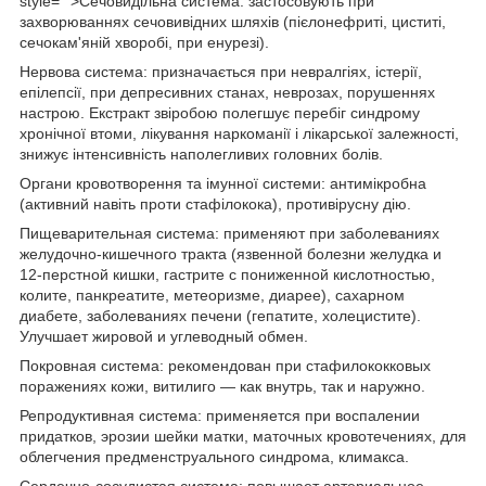
style="">Сечовидільна система
: застосовують при
захворюваннях сечовивідних шляхів (пієлонефриті, циститі,
сечокам'яній хворобі, при енурезі).
Нервова система
: призначається при невралгіях, істерії,
епілепсії, при депресивних станах, неврозах, порушеннях
настрою. Екстракт звіробою полегшує перебіг синдрому
хронічної втоми, лікування наркоманії і лікарської залежності,
знижує інтенсивність наполегливих головних болів.
Органи кровотворення та імунної системи
: антимікробна
(активний навіть проти стафілокока), противірусну дію.
Пищеварительная система
: применяют при заболеваниях
желудочно-кишечного тракта (язвенной болезни желудка и
12-перстной кишки, гастрите с пониженной кислотностью,
колите, панкреатите, метеоризме, диарее), сахарном
диабете, заболеваниях печени (гепатите, холецистите).
Улучшает жировой и углеводный обмен.
Покровная система
: рекомендован при стафилококковых
поражениях кожи, витилиго — как внутрь, так и наружно.
Репродуктивная система
: применяется при воспалении
придатков, эрозии шейки матки, маточных кровотечениях, для
облегчения предменструального синдрома, климакса.