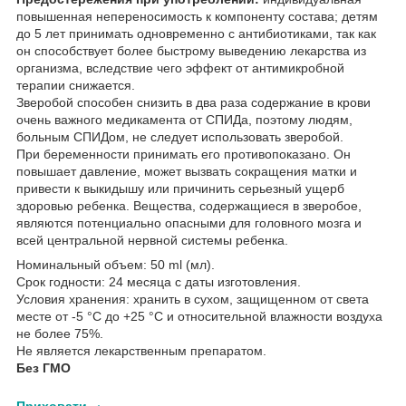
повышенная непереносимость к компоненту состава; детям
до 5 лет принимать одновременно с антибиотиками, так как
он способствует более быстрому выведению лекарства из
организма, вследствие чего эффект от антимикробной
терапии снижается.
Зверобой способен снизить в два раза содержание в крови
очень важного медикамента от СПИДа, поэтому людям,
больным СПИДом, не следует использовать зверобой.
При беременности принимать его противопоказано. Он
повышает давление, может вызвать сокращения матки и
привести к выкидышу или причинить серьезный ущерб
здоровью ребенка. Вещества, содержащиеся в зверобое,
являются потенциально опасными для головного мозга и
всей центральной нервной системы ребенка.
Номинальный объем: 50 ml (мл).
Срок годности: 24 месяца с даты изготовления.
Условия хранения: хранить в сухом, защищенном от света
месте от -5 °С до +25 °С и относительной влажности воздуха
не более 75%.
Не является лекарственным препаратом.
Без ГМО