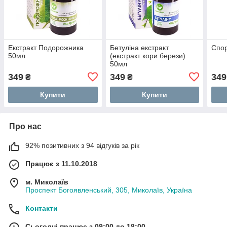
Екстракт Подорожника
Бетуліна екстракт
Спор
50мл
(екстракт кори берези)
50мл
349
349
349
₴
₴
Купити
Купити
Про нас
92% позитивних з 94 відгуків за рік
Працює з 11.10.2018
м. Миколаїв
Проспект Богоявленський, 305, Миколаїв, Україна
Контакти
Сьогодні працює з 09:00 до 18:00