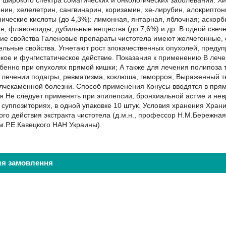
 широкого спектра соматических и онкологических заболеваний. Хи
нин, хелелетрин, сангвинарин, коризамин, хе-лирубин, алокриптони
ические кислоты (до 4,3%): лимонная, янтарная, яблочная; аскорб
н, флавоноиды; дубильные вещества (до 7,6%) и др. В одной свече 
ие свойства Галеновые препараты чистотела имеют желчегонные, 
ельные свойства. Угнетают рост злокачественных опухолей, преду
ское и фунгистатическое действие. Показания к применению В леч
обенно при опухолях прямой кишки; А также для лечения полипоза
 лечении подагры, ревматизма, коклюша, геморроя; Выраженный те
елчекаменной болезни. Cпособ применения Конусы вводятся в прям
я Не следует применять при эпилепсии, бронхиальной астме и нев
суппозиториях, в одной упаковке 10 штук. Условия хранения Хран
го действия экстракта чистотела (д.м.н., профессор Н.М.Бережная
.Р.Е.Кавецкого НАН Украины).
ля замовлення