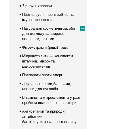
Зір, очні хвороби.
Противірусні, повітгрибкові та
імунні препарати.
Натуральні косметичні засоби
для догляду за шкірою,
волоссям, нігтями.
Фітоекстракти (рідкі) трав.
Мікронутрієнти — комплекси
вітамінів, мікро- та
макроелементів
Препарати проти алергії
Лікувальні креми,бальзами,
макози для суглобів.
Вітаміни та мікроелементи у разі
проблем волосся, нігтів і шкіри.
Антисептики та природні
антибіотики
багатофункціонального впливу.