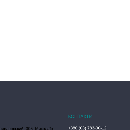
+380 (63) 783-96-12
оявленський, 305, Миколаїв,