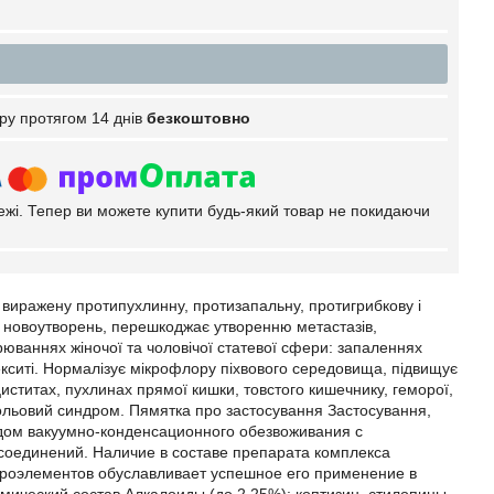
ру протягом 14 днів
безкоштовно
тежі. Тепер ви можете купити будь-який товар не покидаючи
о виражену протипухлинну, протизапальну, протигрибкову і
их новоутворень, перешкоджає утворенню метастазів,
рюваннях жіночої та чоловічої статевої сфери: запаленнях
днекситі. Нормалізує мікрофлору піхвового середовища, підвищує
 циститах, пухлинах прямої кишки, товстого кишечнику, геморої,
 больовий синдром. Пямятка про застосування Застосування,
одом вакуумно-конденсационного обезвоживания с
соединений. Наличие в составе препарата комплекса
кроэлементов обуславливает успешное его применение в