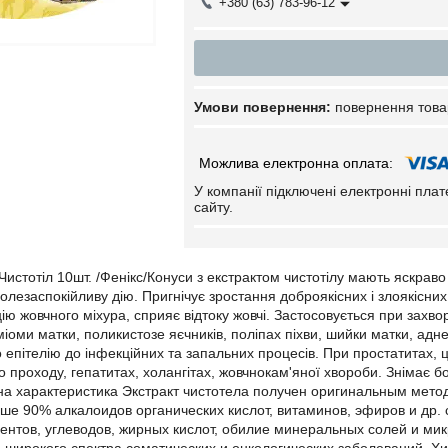
+380 (63) 783-96-12
повернення това
У компанії підключені електронні пла
сайту.
Чистотіл 10шт. /Фенікс/Конуси з екстрактом чистотілу мають яскрав
олезаспокійливу дію. Пригнічує зростання доброякісних і злоякісн
ію жовчного міхура, сприяє відтоку жовчі. Застосовується при захво
 міоми матки, поликистозе яєчників, поліпах піхви, шийки матки, а
го епітелію до інфекційних та запальних процесів. При простатитах,
о проходу, гепатитах, холангітах, жовчнокам'яної хвороби. Знімає
ьна характеристика Экстракт чистотела получен оригинальным мет
е 90% алкалоидов органических кислот, витаминов, эфиров и др. 
ентов, углеводов, жирных кислот, обилие минеральных солей и ми