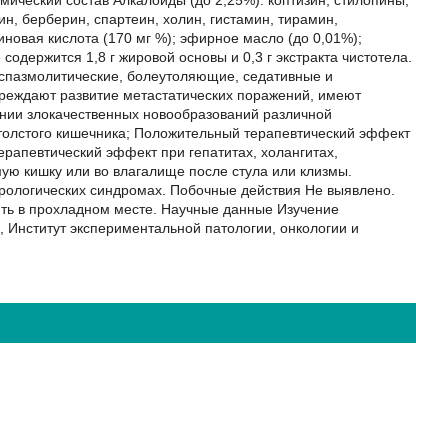
мический состав Алкалоиды (до 2,25%): коптизин, стилопины,
н, берберин, спартеин, холин, гистамин, тирамин,
иновая кислота (170 мг %); эфирное масло (до 0,01%);
содержится 1,8 г жировой основы и 0,3 г экстракта чистотела.
спазмолитические, болеутоляющие, седативные и
преждают развитие метастатических поражений, имеют
ении злокачественных новообразований различной
 толстого кишечника; Положительный терапевтический эффект
рапевтический эффект при гепатитах, холангитах,
ую кишку или во влагалище после стула или клизмы.
рологических синдромах. Побочные действия Не выявлено.
ить в прохладном месте. Научные данные Изучение
, Институт экспериментальной патологии, онкологии и