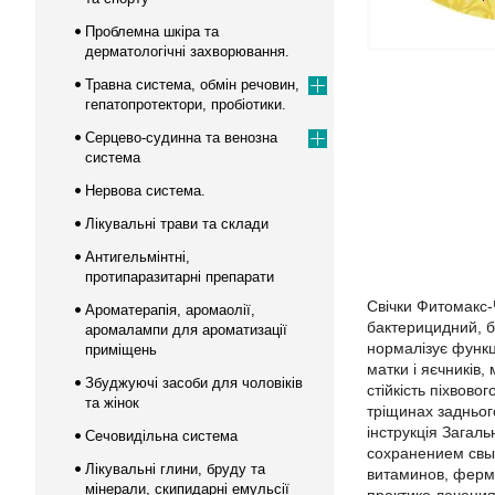
Проблемна шкіра та
дерматологічні захворювання.
Травна система, обмін речовин,
гепатопротектори, пробіотики.
Серцево-судинна та венозна
система
Нервова система.
Лікувальні трави та склади
Антигельмінтні,
протипаразитарні препарати
Свічки Фитомакс-
Ароматерапія, аромаолії,
бактерицидний, б
аромалампи для ароматизації
нормалізує функц
приміщень
матки і яєчників,
Збуджуючі засоби для чоловіків
стійкість піхвово
та жінок
тріщинах задньог
інструкція Загал
Сечовидільна система
сохранением свыш
Лікувальні глини, бруду та
витаминов, ферм
мінерали, скипидарні емульсії