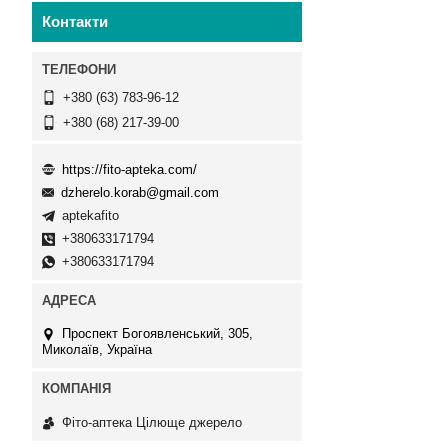
Контакти
+380 (63) 783-96-12
+380 (68) 217-39-00
https://fito-apteka.com/
dzherelo.korab@gmail.com
aptekafito
+380633171794
+380633171794
Проспект Богоявленський, 305,
Миколаїв, Україна
Фіто-аптека Цілюще джерело