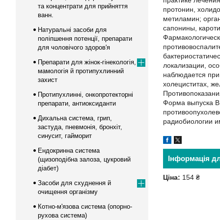
практике лечения
та концентрати для прийняття
протонин, холидо
ванн.
метиламин; орган
сапонины, кароти
Натуральні засоби для
Фармакологическ
поліпшення потенції, препарати
противовоспалит
для чоловічого здоров'я
бактериостатиче
Препарати для жінок-гінекологія,
локализации, ос
мамологія й протипухлинний
наблюдается при
захист
холециститах, ж
Противопоказани
Протипухлинні, онкопротекторні
Форма выпуска В 
препарати, антиоксиданти
противоопухолево
Дихальна система, грип,
радиобиологии им
застуда, пневмонія, бронхіт,
синусит, гайморит
Ендокринна система
Інформація д
(щизоподібна залоза, цукровий
діабет)
Ціна:
154 ₴
Засоби для схуднення й
очищення організму
Котно-м'язова система (опорно-
рухова система)