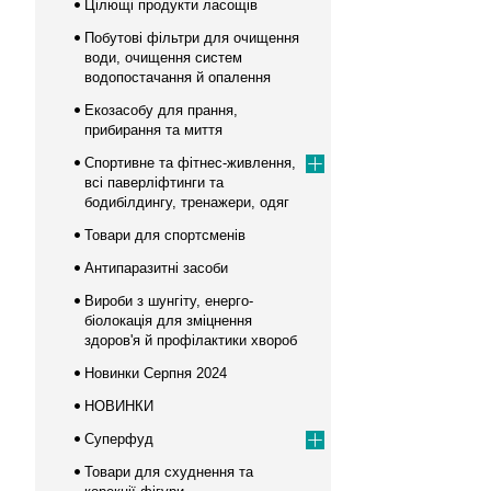
Цілющі продукти ласощів
Побутові фільтри для очищення
води, очищення систем
водопостачання й опалення
Екозасобу для прання,
прибирання та миття
Спортивне та фітнес-живлення,
всі паверліфтинги та
бодибілдингу, тренажери, одяг
Товари для спортсменів
Антипаразитні засоби
Вироби з шунгіту, енерго-
біолокація для зміцнення
здоров'я й профілактики хвороб
Новинки Серпня 2024
НОВИНКИ
Суперфуд
Товари для схуднення та