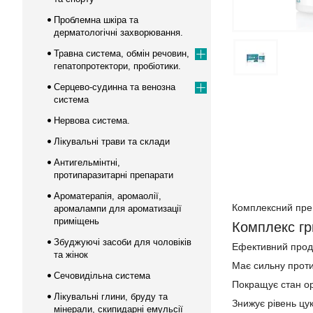
Проблемна шкіра та
дерматологічні захворювання.
Травна система, обмін речовин,
гепатопротектори, пробіотики.
Серцево-судинна та венозна
система
Нервова система.
Лікувальні трави та склади
Антигельмінтні,
протипаразитарні препарати
Ароматерапія, аромаолії,
Комплексний преп
аромалампи для ароматизації
приміщень
Комплекс гр
Збуджуючі засоби для чоловіків
Ефективний продук
та жінок
Має сильну проти
Сечовидільна система
Покращує стан ор
Лікувальні глини, бруду та
Знижує рівень цу
мінерали, скипидарні емульсії