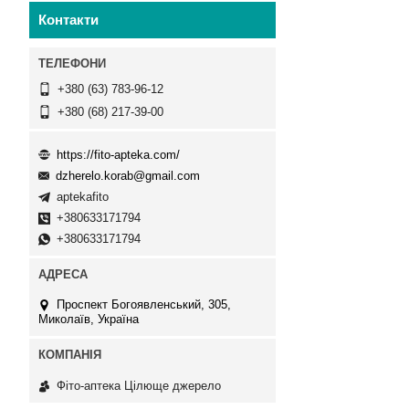
Контакти
+380 (63) 783-96-12
+380 (68) 217-39-00
https://fito-apteka.com/
dzherelo.korab@gmail.com
aptekafito
+380633171794
+380633171794
Проспект Богоявленський, 305,
Миколаїв, Україна
Фіто-аптека Цілюще джерело