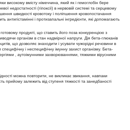
и високому вмісту німеччина, який як і гемоглобін бере
вої недостатності (гіпоксії) в нервовій системі та серцевому
льшення швидкості кровотоку і поліпшення кровопостачання
ить антигістамінні і протизапальні інгредієнти, які допомагають
 готовому продукті, що ставить його поза конкуренцією з
иводячи організм в стан надмірної напруги. Дія бета-глюканів
цитів, що дозволяє знаходити і усувати чужорідні речовини в
ати специфічну і неспецифічну імунну захист організму. Бета-
ергіями , аутоімунними захворюваннями, тяжкими вірусними
хідності можна повторити, не викликає звикання, навпаки
сть прийому залежить від ступеня тяжкості та занедбаності