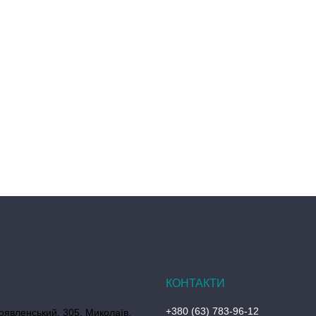
+380 (63) 783-96-12
оявленський, 305, Миколаїв,