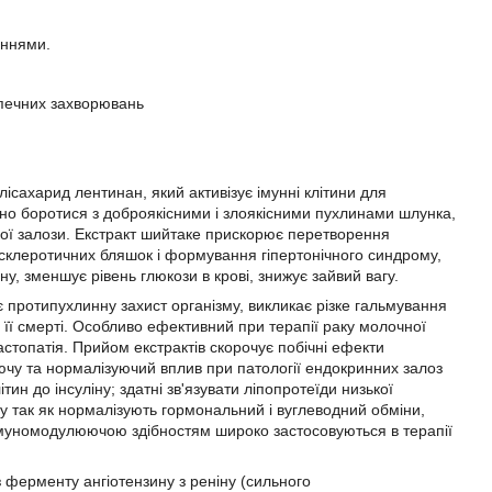
аннями.
езпечних захворювань
ісахарид лентинан, який активізує імунні клітини для
но боротися з доброякісними і злоякісними пухлинами шлунка,
вої залози. Екстракт шийтаке прискорює перетворення
росклеротичних бляшок і формування гіпертонічного синдрому,
ну, зменшує рівень глюкози в крові, знижує зайвий вагу.
є протипухлинну захист організму, викликає різке гальмування
її смерті. Особливо ефективний при терапії раку молочної
мастопатія. Прийом екстрактів скорочує побічні ефекти
юючу та нормалізуючий вплив при патології ендокринних залоз
тин до інсуліну; здатні зв'язувати ліпопротеїди низької
у так як нормалізують гормональний і вуглеводний обміни,
муномодулюючою здібностям широко застосовуються в терапії
з ферменту ангіотензину з реніну (сильного