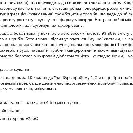
ого речовини), що призводить до вираженого зниження тиску. Завдяк
переносу кисню в тканини, екстракт рейші попереджає розвиток кисне
нижує агрегацію (склеювання) тромбоцитів у тромби, що веде до збі
 ризику розвитку інсульту та інфаркту міокарда. Екстракт рейші міст
апії алергічних і аутоімунних захворювань.
евага бета-глюкану полягає в його високій чистоті, 93-95% вмісту в
ми з грибів. Бета-глюкан підвищує здатність імунної системи, не пр
у проявляється у підвищенні функціональності макрофагів і Т-лімфо
к бактерії, віруси, паразити, грибки і канцерогени, а також підвищув
омагає боротися з цукровим діабетом та його ускладненнями, ал
о застосування:
ази на день за 10 хвилин до їди. Курс прийому 1-2 місяці. При необ
рганізмі і працює ще деякий час після закінчення прийому. Тривалі
е уточнювати індивідуально.
кілька днів, але часто 4-5 разів на день.
 зберігання:
емпературі до +25оС