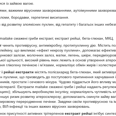
ся із зайвою вагою.
гіями, важкими вірусними захворюваннями, аутоімунними захворюв
піломи, бородавки, герпетичні висипання.
від розвитку злоякісних пухлин, від гепатиту і багатьох інших неб
 maitake смажені гриби екстракт, екстракт рейші, бета-глюкан, МКЦ.
т
чинить противірусну, антимікробну, протипухлинну дію. Містить пол
рлейкіну, що викликає «ефект некрозу пухлини», допомагає ефектив
ункової залози, молочних залоз, матки, легень, шкіри, передміхуро
зької щільності, високий рівень яких лежить в основі утворення ате
я глікогену печінкою і м'язами, нормалізує обмін жирів і холестери
 і рейші екстракти
містять полісахарид бета-глюкан, який активізу
н пухлини, що призводить до поступового припинення харчування і 
чників, простати і сечового міхура. Чудово піддається його впливу 
міотерапії. Екстракти maitake смажені гриби і рейші надають регул
нкциях); збільшують виробництво інсуліну, нормалізують чутливість клі
еншує ризик розвитку атеросклерозу; допомагають скинути зайву ваг
ировому переродженню печінки. Завдяки своїм противірусною та і
в, ВІЛ-інфекції та інших важких вірусних захворювань.
унок присутності активних трітерпенов
екстракт рейші
інгібує синте