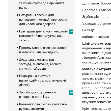
та концентрати для прийняття
Допомагає бороти
ванн.
Бореться з алер
Натуральні засоби для
Згубно діє на па
поліпшення потенції, препарати
Захищає організм 
для чоловічого здоров'я
Склад:
Препарати для жінок-гінекологія,
мамологія й протипухлинний
шиітаке екстракт,
захист
Шиітаке екстрак
Протипухлинні, онкопротекторні
відтворення інте
препарати, антиоксиданти
кишечника, підшл
ліпопротеїдів ни
Дихальна система, грип,
покращує засвоєнн
застуда, пневмонія, бронхіт,
синусит, гайморит
Maitake екстракт
розростання суди
Ендокринна система
залози, матки, яє
(щизоподібна залоза, цукровий
променевої та хі
діабет)
(гіпо - і гиперфу
Засоби для схуднення й
щільності, що зм
очищення організму
перешкоджають ж
вірусних гепатиті
Котно-м'язова система (опорно-
Крім того, за рах
рухова система)