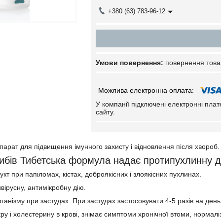
+380 (63) 783-96-12
повернення това
У компанії підключені електронні пла
сайту.
арат для підвищення імунного захисту і відновлення після хвороб.
ибів Тибетська формула надає протипухлинну д
т при папіломах, кістах, доброякісних і злоякісних пухлинах.
вірусну, антимікробну дію.
ганізму при застудах. При застудах застосовувати 4-5 разів на день
кру і холестерину в крові, знімає симптоми хронічної втоми, нормал