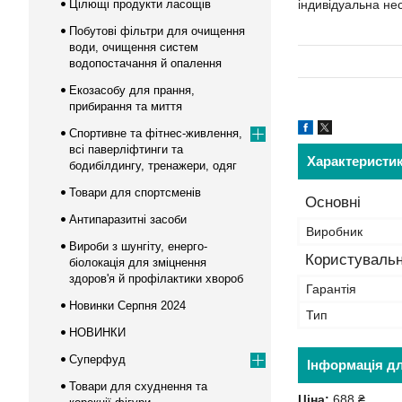
Цілющі продукти ласощів
індивідуальна не
Побутові фільтри для очищення
води, очищення систем
водопостачання й опалення
Екозасобу для прання,
прибирання та миття
Спортивне та фітнес-живлення,
всі паверліфтинги та
Характеристи
бодибілдингу, тренажери, одяг
Товари для спортсменів
Основні
Антипаразитні засоби
Виробник
Вироби з шунгіту, енерго-
Користувальн
біолокація для зміцнення
здоров'я й профілактики хвороб
Гарантія
Новинки Серпня 2024
Тип
НОВИНКИ
Суперфуд
Інформація д
Товари для схуднення та
Ціна:
688 ₴