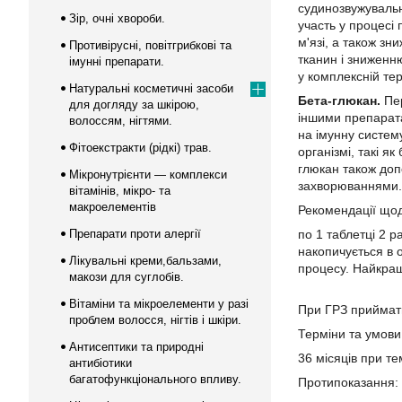
судинозвужувальн
Зір, очні хвороби.
участь у процесі 
м'язі, а також з
Противірусні, повітгрибкові та
тканин і зниженню
імунні препарати.
у комплексній тер
Натуральні косметичні засоби
Бета-глюкан.
Пер
для догляду за шкірою,
іншими препарата
волоссям, нігтями.
на імунну систем
Фітоекстракти (рідкі) трав.
організмі, такі я
глюкан також доп
Мікронутрієнти — комплекси
захворюваннями.
вітамінів, мікро- та
макроелементів
Рекомендації щод
Препарати проти алергії
по 1 таблетці 2 р
накопичується в о
Лікувальні креми,бальзами,
процесу. Найкращ
макози для суглобів.
Вітаміни та мікроелементи у разі
При ГРЗ приймати 
проблем волосся, нігтів і шкіри.
Терміни та умови
Антисептики та природні
36 місяців при т
антибіотики
багатофункціонального впливу.
Протипоказання: