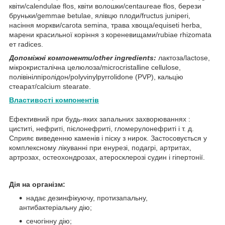
квіти/calendulae flos, квіти волошки/centaureae flos, берези
бруньки/gemmae betulae, ялівцю плоди/fructus juniperi,
насіння моркви/carota semina, трава хвоща/equiseti herba,
марени красильної коріння з кореневищами/rubiae rhizomata
ет radices.
Допоміжні компоненти/other ingredients:
лактоза/lactose,
мікрокристалічна целюлоза/microcristalline cellulose,
полівінілпіролідон/polyvinylpyrrolidone (PVP), кальцію
стеарат/calcium stearate.
Властивості компонентів
Ефективний при будь-яких запальних захворюваннях :
циститі, нефриті, пієлонефриті, гломерулонефриті і т. д.
Сприяє виведенню каменів і піску з нирок. Застосовується у
комплексному лікуванні при енурезі, подагрі, артритах,
артрозах, остеохондрозах, атеросклерозі судин і гіпертонії.
Дія на організм:
надає дезинфікуючу, протизапальну,
антибактеріальну дію;
сечогінну дію;