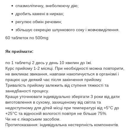
спазмолітичну, знеболюючу дію;
дробить камені в нирках;
регулює обмін речовин;
збільшує секрецію шлункового соку і жовчовиділення.
60 таблеток по 500mg
Як приймати:
по 1 таблетці 2 десь у день 10 хвилин до їжі.
Курс прийому 1-2 місяці. При необхідності можна повторити,
не викликає звикання, навпаки накопичується в організмі і
працює ще деякий час після закінчення прийому.
Тривалість прийому залежить від ступеня тяжкості та
занедбаності процесу.
Краще уточнювати індивідуально зберігати 3 роки від дати
виготовлення в сухому, захищеному від світла та
недоступному для дітей місці при температурі від +5°С до
+25°С та відносній вологості повітря не більше 75%.
Чи не є лікарським засобом.
Протипоказання: індивідуальна нестерпність компонентів.