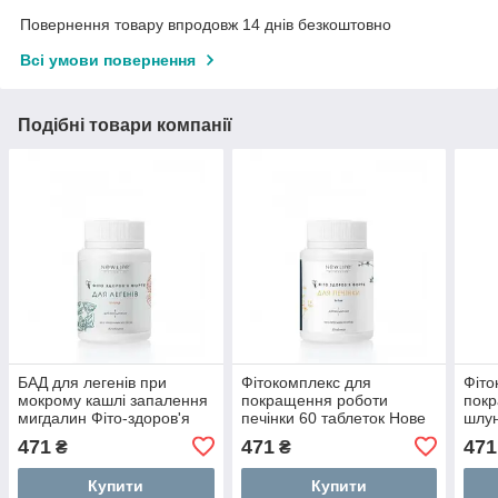
Повернення товару впродовж 14 днів безкоштовно
Всі умови повернення
Подібні товари компанії
БАД для легенів при
Фітокомплекс для
Фіто
мокрому кашлі запалення
покращення роботи
пок
мигдалин Фіто-здоров'я
печінки 60 таблеток Нове
шлун
форте 60 таблеток Нове
життя
табл
471
471
471
₴
₴
життя
Купити
Купити