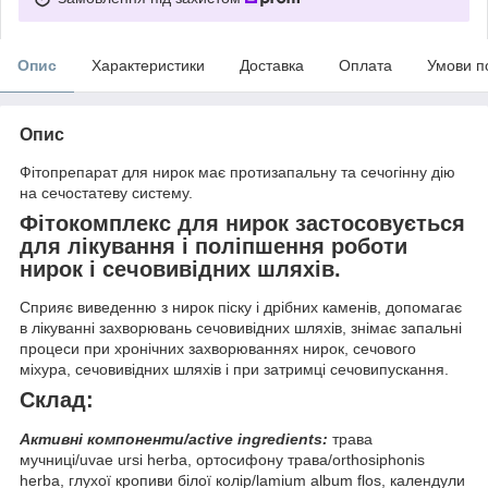
Опис
Характеристики
Доставка
Оплата
Умови п
Опис
Фітопрепарат для нирок має протизапальну та сечогінну дію
на сечостатеву систему.
Фітокомплекс для нирок застосовується
для лікування і поліпшення роботи
нирок і сечовивідних шляхів.
Сприяє виведенню з нирок піску і дрібних каменів, допомагає
в лікуванні захворювань сечовивідних шляхів, знімає запальні
процеси при хронічних захворюваннях нирок, сечового
міхура, сечовивідних шляхів і при затримці сечовипускання.
Склад:
Активні компоненти/active ingredients:
трава
мучниці/uvae ursi herba, ортосифону трава/orthosiphonis
herba, глухої кропиви білої колір/lamium album flos, календули