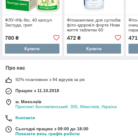
ФЛУ-ІНЬ fito, 40 капсул
Фітокомплекс для суглобів
Фіто
Застуда, грип
фіто-здоров'я форте Нове
очищ
життя таблетки 60
параз
60 т
780
472
471
₴
₴
табл
Купити
Купити
Про нас
92% позитивних з 94 відгуків за рік
Працює з 11.10.2018
м. Миколаїв
Проспект Богоявленський, 305, Миколаїв, Україна
Контакти
Сьогодні працює з 09:00 до 18:00
Показати весь графік роботи