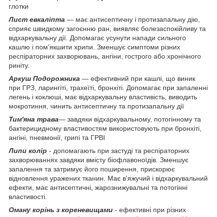
глотки
Лист евкаліпта
— має антисептичну і протизапальну дію,
сприяє швидкому загоєнню ран, виявляє болезаспокійливу та
відхаркувальну дії. Допомагає усунути напади сильного
кашлю і пом'якшити хрипи. Зменшує симптоми різних
респіраторних захворювань, ангіни, гострого або хронічного
риніту.
Аркуш Подорожника
— ефективний при кашлі, що виник
при ГРЗ, ларингіті, трахеїті, бронхіті. Допомагає при запаленні
легень і коклюші, має відхаркувальну властивість, виводить
мокротиння, чинить антисептичну та протизапальну дії
Тим'яна трава
— завдяки відхаркувальному, потогінному та
бактерицидному властивостям використовують при бронхіті,
ангіні, пневмонії, грипі та ГРВІ
Липи колір
- допомагають при застуді та респіраторних
захворюваннях завдяки вмісту біофлавоноїдів. Зменшує
запалення та затримує його поширення, прискорює
відновлення уражених тканин. Має в'яжучий і відхаркувальний
ефекти, має антисептичні, жарознижувальні та потогінні
властивості.
Оману корінь з кореневищами
- ефективні при різних