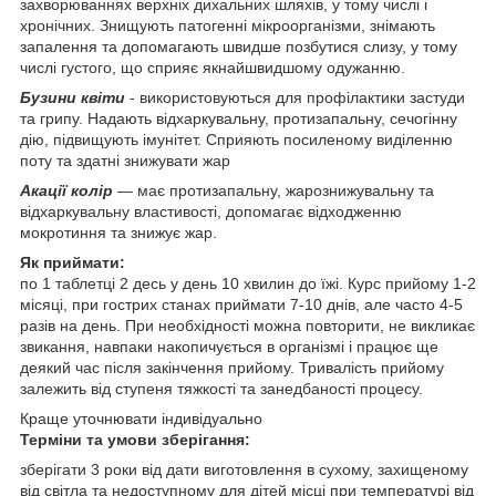
захворюваннях верхніх дихальних шляхів, у тому числі і
хронічних. Знищують патогенні мікроорганізми, знімають
запалення та допомагають швидше позбутися слизу, у тому
числі густого, що сприяє якнайшвидшому одужанню.
Бузини квіти
- використовуються для профілактики застуди
та грипу. Надають відхаркувальну, протизапальну, сечогінну
дію, підвищують імунітет. Сприяють посиленому виділенню
поту та здатні знижувати жар
Акації колір
— має протизапальну, жарознижувальну та
відхаркувальну властивості, допомагає відходженню
мокротиння та знижує жар.
Як приймати:
по 1 таблетці 2 десь у день 10 хвилин до їжі. Курс прийому 1-2
місяці, при гострих станах приймати 7-10 днів, але часто 4-5
разів на день. При необхідності можна повторити, не викликає
звикання, навпаки накопичується в організмі і працює ще
деякий час після закінчення прийому. Тривалість прийому
залежить від ступеня тяжкості та занедбаності процесу.
Краще уточнювати індивідуально
Терміни та умови зберігання:
зберігати 3 роки від дати виготовлення в сухому, захищеному
від світла та недоступному для дітей місці при температурі від