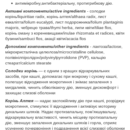
антимікробну,антибактеріальну, протигрибкову дію.
Активні компоненти/active ingredients
- солодки
корінь/liquiritiae radix, корінь алтея/althaea radix, лист
евкаліпта/folium eucalypti, лист подорожника/folium plantaginis
majoris, чебрецю трава/thymi herba, липи квіти/tiliae flos,
корінь оману з кореневищами/inulae rhizomata et radices, квіти
бузини/sambuci flos, акації квіти/acacia flos
Допоміжні компоненти/other ingredients
- лактоза/lactose,
мікрокристалічна целюлоза/microcristalline cellulose,
полівінілпіролідон/polyvinylpyrrolidone (PVP), кальцію
стеарат/calcium stearate
Солодки корінь
— є одним з кращих відхаркувальних
засобів, при кашлі, допомагає при мокрому і сухому кашлі,
полегшує відходження мокротиння і знімає запалення з
мигдаликів, чинить обволікаючу дію, зменшує дискомфорт і
захищає слизові оболонки
Корінь Алтея
— надає заспокійливу дію при кашлі, розріджує
мокротиння, стимулює її відходження і активізує моторику
дихальних шляхів. Надає протизапальну, пом'якшувальну,
відхаркувальну властивості, чинить місцеву протизапальну
дію, зменшує запалення дихальних шляхів і горла, сприяє
усуненню почервоніння і подразнення всієї слизової оболонки