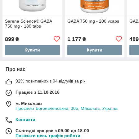
Serene Science® GABA
GABA 750 mg - 200 vcaps
GABA
750 mg - 180 tabs
899
1 177
489
₴
₴
Купити
Купити
Про нас
92% позитивних з 94 відгуків за рік
Працює з 11.10.2018
м. Миколаїв
Проспект Богоявленський, 305, Миколаїв, Україна
Контакти
Сьогодні працює з 09:00 до 18:00
Показати весь графік роботи