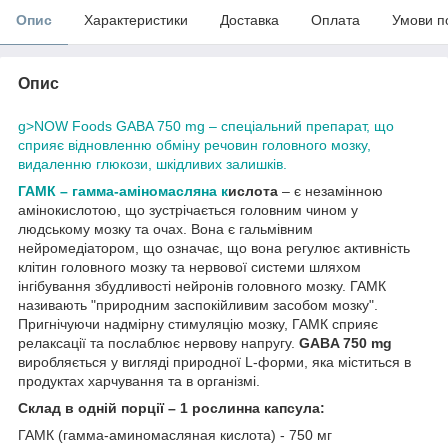
Опис
Характеристики
Доставка
Оплата
Умови п
Опис
g>NOW Foods GABA 750 mg – спеціальний препарат, що
сприяє відновленню обміну речовин головного мозку,
видаленню глюкози, шкідливих залишків.
ГАМК – гамма-а
міномасляна к
ислота
– є незамінною
амінокислотою, що зустрічається головним чином у
людському мозку та очах. Вона є гальмівним
нейромедіатором, що означає, що вона регулює активність
клітин головного мозку та нервової системи шляхом
інгібування збудливості нейронів головного мозку. ГАМК
називають "природним заспокійливим засобом мозку".
Пригнічуючи надмірну стимуляцію мозку, ГАМК сприяє
релаксації та послаблює нервову напругу.
GABA 750 mg
виробляється у вигляді природної L-форми, яка міститься в
продуктах харчування та в організмі.
Склад в одній порції – 1 рослинна капсула:
ГАМК (гамма-аминомасляная кислота) - 750 мг