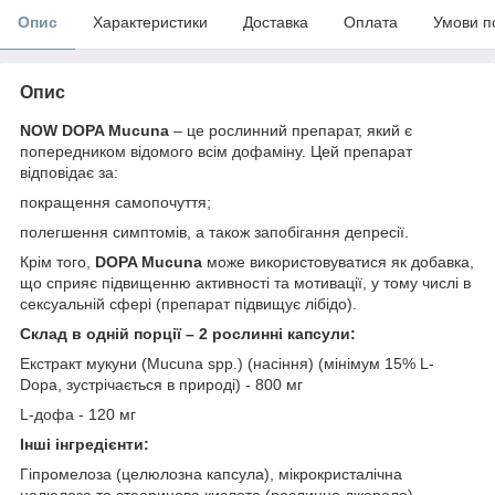
Опис
Характеристики
Доставка
Оплата
Умови п
Опис
NOW DOPA Mucuna
– це рослинний препарат, який є
попередником відомого всім дофаміну. Цей препарат
відповідає за:
покращення самопочуття;
полегшення симптомів, а також запобігання депресії.
Крім того,
DOPA Mucuna
може використовуватися як добавка,
що сприяє підвищенню активності та мотивації, у тому числі в
сексуальній сфері (препарат підвищує лібідо).
Склад в одній порції – 2 рослинні капсули:
Екстракт мукуни (Mucuna spp.) (насіння) (мінімум 15% L-
Dopa, зустрічається в природі) - 800 мг
L-дофа - 120 мг
Інші інгредієнти:
Гіпромелоза (целюлозна капсула), мікрокристалічна
целюлоза та стеаринова кислота (рослинне джерело).