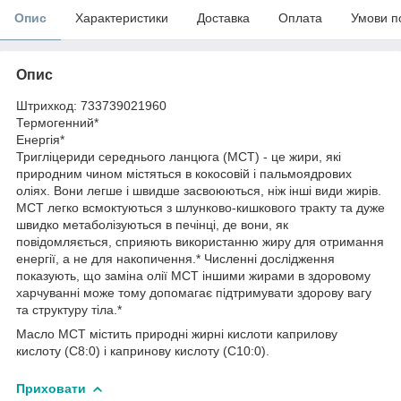
Опис
Характеристики
Доставка
Оплата
Умови п
Опис
Штрихкод: 733739021960
Термогенний*
Енергія*
Тригліцериди середнього ланцюга (MCT) - це жири, які
природним чином містяться в кокосовій і пальмоядрових
оліях. Вони легше і швидше засвоюються, ніж інші види жирів.
MCT легко всмоктуються з шлунково-кишкового тракту та дуже
швидко метаболізуються в печінці, де вони, як
повідомляється, сприяють використанню жиру для отримання
енергії, а не для накопичення.* Численні дослідження
показують, що заміна олії MCT іншими жирами в здоровому
харчуванні може тому допомагає підтримувати здорову вагу
та структуру тіла.*
Масло MCT містить природні жирні кислоти каприлову
кислоту (C8:0) і капринову кислоту (C10:0).
Приховати