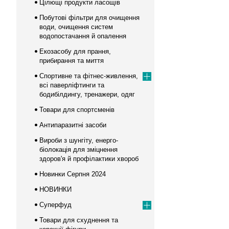
Цілющі продукти ласощів
Побутові фільтри для очищення
води, очищення систем
водопостачання й опалення
Екозасобу для прання,
прибирання та миття
Спортивне та фітнес-живлення,
всі паверліфтинги та
бодибілдингу, тренажери, одяг
Товари для спортсменів
Антипаразитні засоби
Вироби з шунгіту, енерго-
біолокація для зміцнення
здоров'я й профілактики хвороб
Новинки Серпня 2024
НОВИНКИ
Суперфуд
Товари для схуднення та