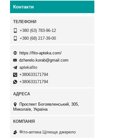
Контакти
+380 (63) 783-96-12
+380 (68) 217-39-00
https://fito-apteka.com/
dzherelo.korab@gmail.com
aptekafito
+380633171794
+380633171794
Проспект Богоявленський, 305,
Миколаїв, Україна
Фіто-аптека Цілюще джерело