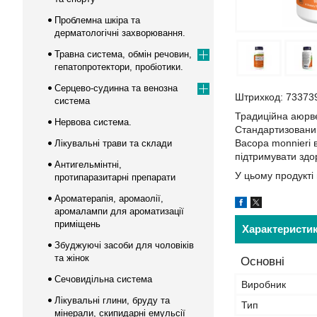
Проблемна шкіра та
дерматологічні захворювання.
Травна система, обмін речовин,
гепатопротектори, пробіотики.
Серцево-судинна та венозна
Штрихкод: 73373
система
Традиційна аюрв
Нервова система.
Стандартизовани
Bacopa monnieri 
Лікувальні трави та склади
підтримувати здо
Антигельмінтні,
У цьому продукті
протипаразитарні препарати
Ароматерапія, аромаолії,
аромалампи для ароматизації
приміщень
Характеристи
Збуджуючі засоби для чоловіків
та жінок
Основні
Сечовидільна система
Виробник
Лікувальні глини, бруду та
Тип
мінерали, скипидарні емульсії