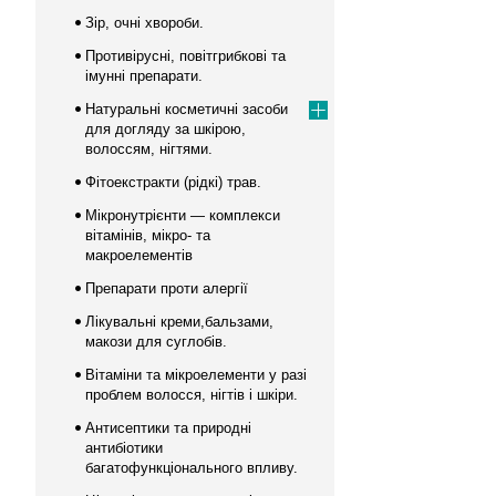
Зір, очні хвороби.
Противірусні, повітгрибкові та
імунні препарати.
Натуральні косметичні засоби
для догляду за шкірою,
волоссям, нігтями.
Фітоекстракти (рідкі) трав.
Мікронутрієнти — комплекси
вітамінів, мікро- та
макроелементів
Препарати проти алергії
Лікувальні креми,бальзами,
макози для суглобів.
Вітаміни та мікроелементи у разі
проблем волосся, нігтів і шкіри.
Антисептики та природні
антибіотики
багатофункціонального впливу.