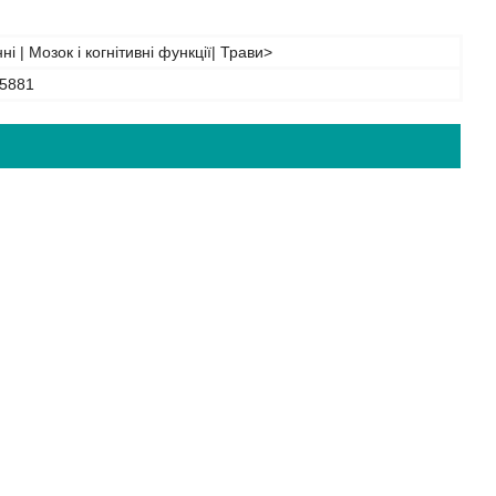
і | Мозок і когнітивні функції| Трави>
5881