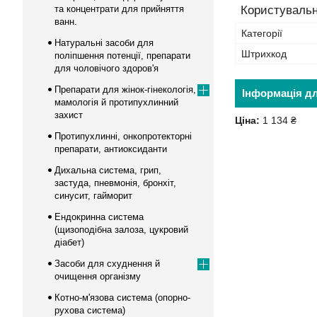
та концентрати для прийняття
Користувальн
ванн.
Категорії
Натуральні засоби для
Штрихкод
поліпшення потенції, препарати
для чоловічого здоров'я
Препарати для жінок-гінекологія,
Інформація д
мамологія й протипухлинний
захист
Ціна:
1 134 ₴
Протипухлинні, онкопротекторні
препарати, антиоксиданти
Дихальна система, грип,
застуда, пневмонія, бронхіт,
синусит, гайморит
Ендокринна система
(щизоподібна залоза, цукровий
діабет)
Засоби для схуднення й
очищення організму
Котно-м'язова система (опорно-
рухова система)