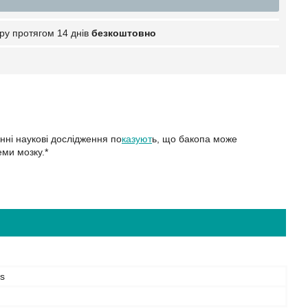
ру протягом 14 днів
безкоштовно
нні наукові дослідження по
казуют
ь, що бакопа може
еми мозку.*
s