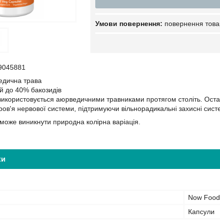
повернення това
9045881
едична трава
й до 40% бакозидів
використовується аюрведичними травниками протягом століть. Оста
ров'я нервової системи, підтримуючи вільнорадикальні захисні сист
 може виникнути природна колірна варіація.
ки
Now Food
Капсули