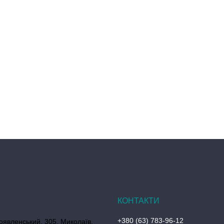
+380 (63) 783-96-12
оявленський, 305, Миколаїв,