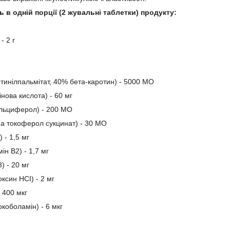
ь в одній порції (2 жувальні таблетки) продукту:
- 2 г
етинілпальмітат, 40% бета-каротин) - 5000 МО
інова кислота) - 60 мг
альциферол) - 200 МО
фа токоферол сукцинат) - 30 МО
) - 1,5 мг
ін В2) - 1,7 мг
) - 20 мг
оксин HCI) - 2 мг
 400 мкг
окоболамін) - 6 мкг