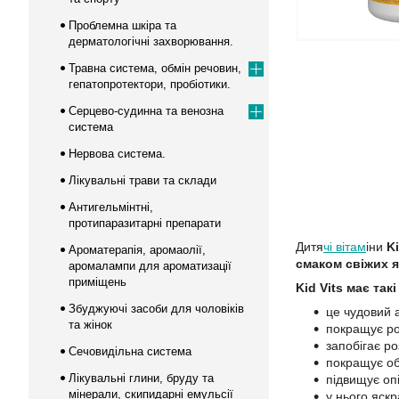
Проблемна шкіра та
дерматологічні захворювання.
Травна система, обмін речовин,
гепатопротектори, пробіотики.
Серцево-судинна та венозна
система
Нервова система.
Лікувальні трави та склади
Антигельмінтні,
протипаразитарні препарати
Дитя
чі вітам
іни
K
Ароматерапія, аромаолії,
смаком свіжих я
аромалампи для ароматизації
приміщень
Kid Vits має так
Збуджуючі засоби для чоловіків
це чудовий 
та жінок
покращує ро
запобігає ро
Сечовидільна система
покращує об
Лікувальні глини, бруду та
підвищує оп
мінерали, скипидарні емульсії
у нього яск