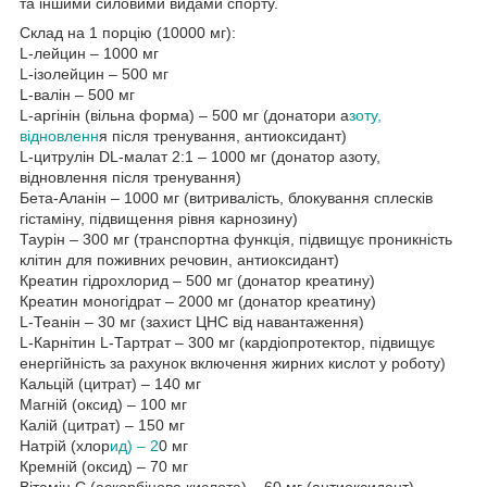
та іншими силовими видами спорту.
Склад на 1 порцію (10000 мг):
L-лейцин – 1000 мг
L-ізолейцин – 500 мг
L-валін – 500 мг
L-аргінін (вільна форма) – 500 мг (донатори а
зоту,
відновленн
я після тренування, антиоксидант)
L-цитрулін DL-малат 2:1 – 1000 мг (донатор азоту,
відновлення після тренування)
Бета-Аланін – 1000 мг (витривалість, блокування сплесків
гістаміну, підвищення рівня карнозину)
Таурін – 300 мг (транспортна функція, підвищує проникність
клітин для поживних речовин, антиоксидант)
Креатин гідрохлорид – 500 мг (донатор креатину)
Креатин моногідрат – 2000 мг (донатор креатину)
L-Теанін – 30 мг (захист ЦНС від навантаження)
L-Карнітин L-Тартрат – 300 мг (кардіопротектор, підвищує
енергійність за рахунок включення жирних кислот у роботу)
Кальцій (цитрат) – 140 мг
Магній (оксид) – 100 мг
Калій (цитрат) – 150 мг
Натрій (хлор
ид) – 2
0 мг
Кремній (оксид) – 70 мг
Вітамін С (аскорбінова кислота) – 60 мг (антиоксидант)