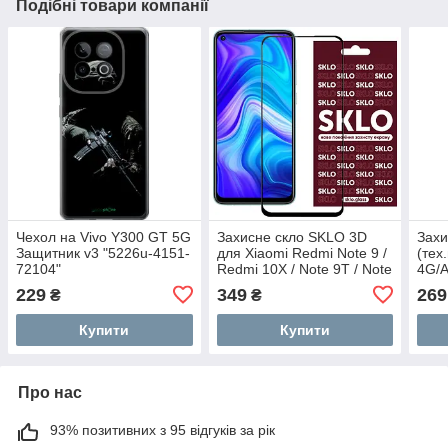
Подібні товари компанії
Чехол на Vivo Y300 GT 5G
Захисне скло SKLO 3D
Захи
Защитник v3 "5226u-4151-
для Xiaomi Redmi Note 9 /
(тех
72104"
Redmi 10X / Note 9T / Note
4G/A
9 5G
229
349
269
₴
₴
Купити
Купити
Про нас
93% позитивних з 95 відгуків за рік