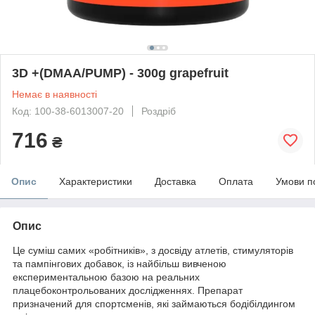
3D +(DMAA/PUMP) - 300g grapefruit
Немає в наявності
Код: 100-38-6013007-20
Роздріб
716
₴
Опис
Характеристики
Доставка
Оплата
Умови п
Опис
Це суміш самих «робітників», з досвіду атлетів, стимуляторів
та пампінгових добавок, із найбільш вивченою
експериментальною базою на реальних
плацебоконтрольованих дослідженнях. Препарат
призначений для спортсменів, які займаються бодібілдингом