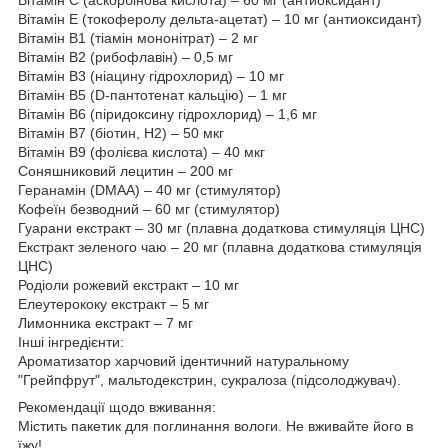
Вітамін Е (токоферолу дельта-ацетат) – 10 мг (антиоксидант)
Вітамін B1 (тіамін мононітрат) – 2 мг
Вітамін B2 (рибофлавін) – 0,5 мг
Вітамін B3 (ніацину гідрохлорид) – 10 мг
Вітамін В5 (D-пантотенат кальцію) – 1 мг
Вітамін B6 (піридоксину гідрохлорид) – 1,6 мг
Вітамін B7 (біотин, H2) – 50 мкг
Вітамін B9 (фолієва кислота) – 40 мкг
Соняшниковий лецитин – 200 мг
Геранамін (DMAA) – 40 мг (стимулятор)
Кофеїн безводний – 60 мг (стимулятор)
Гуарани екстракт – 30 мг (плавна додаткова стимуляція ЦНС)
Екстракт зеленого чаю – 20 мг (плавна додаткова стимуляція
ЦНС)
Родіоли рожевий екстракт – 10 мг
Елеутерококу екстракт – 5 мг
Лимонника екстракт – 7 мг
Інші інгредієнти:
Ароматизатор харчовий ідентичний натуральному
"Грейпфрут", мальтодекстрин, сукралоза (підсолоджувач).
Рекомендації щодо вживання:
Містить пакетик для поглинання вологи. Не вживайте його в
їжу!