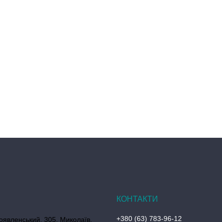
+380 (63) 783-96-12
оявленський, 305, Миколаїв,