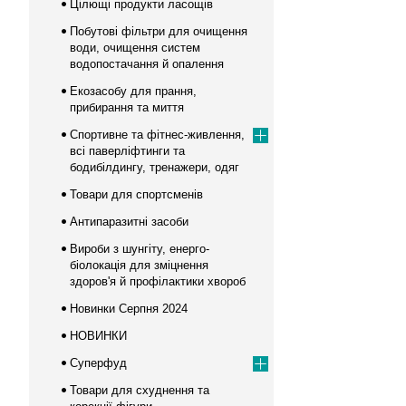
Цілющі продукти ласощів
Побутові фільтри для очищення
води, очищення систем
водопостачання й опалення
Екозасобу для прання,
прибирання та миття
Спортивне та фітнес-живлення,
всі паверліфтинги та
бодибілдингу, тренажери, одяг
Товари для спортсменів
Антипаразитні засоби
Вироби з шунгіту, енерго-
біолокація для зміцнення
здоров'я й профілактики хвороб
Новинки Серпня 2024
НОВИНКИ
Суперфуд
Товари для схуднення та