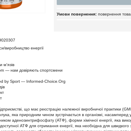
повернення това
9020307
и/виробництво енергії
и м'язів
Com — нам довіряють спортсмени
ed by Sport — Informed-Choice.Org
дів
кт
т
ідприємстві, що має реєстрацію належної виробничої практики (GM
лука, яка природним чином зустрічається в організмі, насамперед у
иком аденозинтрифосфату (АТФ), форми хімічної енергії, яка викор
доступної АТФ для отримання енергії, яка необхідна для швидкого 