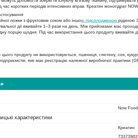
можуть допомогти зберегти існуючу м’язову тканину, підтримувати р
д час коротких періодів інтенсивних вправ. Креатин моногідрат NOW 
застосування
айної ложки з фруктовим соком або іншо
ю підсолодженою
рідиною 3
увальної дії вживайте 1–3 рази на день. Між прийомами має проход
дну порцію щодня. Під час використання цього продукту вживайте до
 цього продукту не використовуються, пшениця, глютену, соя, кукуру
підприємстві, яке має реєстрацію належної виробничої практики (GMP
ки
Now Food
ицькі характеристики
Креатин
73373902