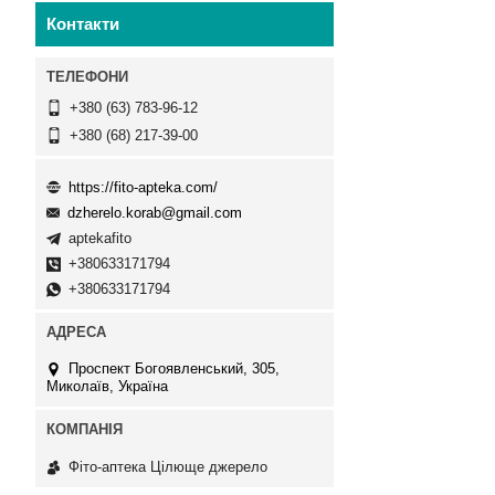
Контакти
+380 (63) 783-96-12
+380 (68) 217-39-00
https://fito-apteka.com/
dzherelo.korab@gmail.com
aptekafito
+380633171794
+380633171794
Проспект Богоявленський, 305,
Миколаїв, Україна
Фіто-аптека Цілюще джерело