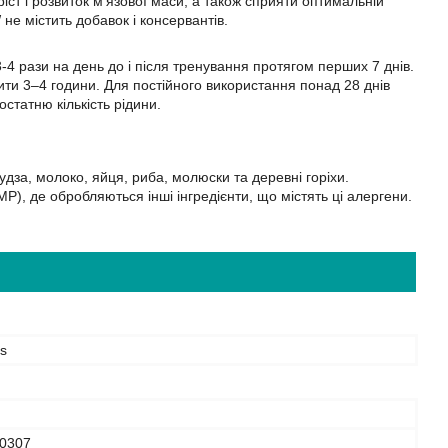
іст і розвиток м’язової маси, а також сприяти оптимальній
не містить добавок і консервантів.
-4 рази на день до і після тренування протягом перших 7 днів.
ити 3–4 години. Для постійного використання понад 28 днів
статню кількість рідини.
дза, молоко, яйця, риба, молюски та деревні горіхи.
), де обробляються інші інгредієнти, що містять ці алергени.
s
0307