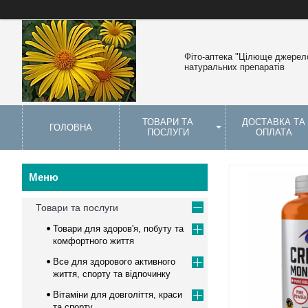
Фіто-аптека "Цілюще джерело
натуральних препаратів
ТОВАРИ ТА
ДОСТАВКА ТА
ГОЛОВНА
ПОСЛУГИ
ОПЛАТА
Товари та послуги
Товари для здоров'я, побуту та
комфортного життя
Все для здорового активного
життя, спорту та відпочинку
Вітаміни для довголіття, краси
та спорту