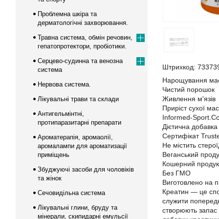
Проблемна шкіра та
дерматологічні захворювання.
Травна система, обмін речовин,
гепатопротектори, пробіотики.
Серцево-судинна та венозна
Штрихкод: 73373
система
Нарощування мас
Нервова система.
Чистий порошок
Живлення м'язів
Лікувальні трави та склади
Приріст сухої мас
Антигельмінтні,
Informed-Sport.
протипаразитарні препарати
Дієтична добавка
Сертифікат Trust
Ароматерапія, аромаолії,
Не містить стерої
аромалампи для ароматизації
Веганський проду
приміщень
Кошерний продук
Збуджуючі засоби для чоловіків
Без ГМО
та жінок
Виготовлено на п
Креатин — це спо
Сечовидільна система
служити попередн
Лікувальні глини, бруду та
створюють запас 
мінерали, скипидарні емульсії