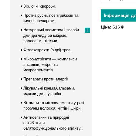
Зір, очні хвороби.
Інформація д
Противірусні, повітгрибкові та
імунні препарати.
Ціна:
616 ₴
Натуральні косметичні засоби
для догляду за шкірою,
волоссям, нігтями.
Фітоекстракти (рідкі) трав.
Мікронутрієнти — комплекси
вітамінів, мікро- та
макроелементів
Препарати проти алергії
Лікувальні креми,бальзами,
макози для суглобів.
Вітаміни та мікроелементи у разі
проблем волосся, нігтів і шкіри.
Антисептики та природні
антибіотики
багатофункціонального впливу.