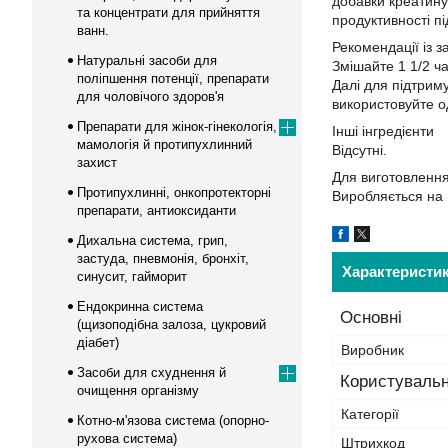
добавки креатину 
та концентрати для прийняття
продуктивності пі
ванн.
Рекомендації із 
Натуральні засоби для
Змішайте 1 1/2 ч
поліпшення потенції, препарати
Далі для підтрим
для чоловічого здоров'я
використовуйте о
Препарати для жінок-гінекологія,
Інші інгредієнти
мамологія й протипухлинний
Відсутні.
захист
Для виготовлення
Протипухлинні, онкопротекторні
Виробляється на 
препарати, антиоксиданти
Дихальна система, грип,
застуда, пневмонія, бронхіт,
Характеристи
синусит, гайморит
Ендокринна система
Основні
(щизоподібна залоза, цукровий
діабет)
Виробник
Засоби для схуднення й
Користувальн
очищення організму
Категорії
Котно-м'язова система (опорно-
рухова система)
Штрихкод