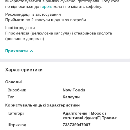
використовуватися в рамках сучасної фітотерапії. Готу кола
не відноситься до г
оріхів
кола і не містить кофеїну.
Рекомендації із застосування
Приймати по 2 капсули щодня за потреби.
Інші інгредієнти
Гіпромелоза (целюлозна капсула) і стеаринова кислота
(рослинне джерело).
Приховати
Характеристики
Основні
Виробник
Now Foods
Тип
Капсули
Користувальницькі характеристики
Категорії
Адаптогенні | Мозок і
когнітивні функції| Трави>
Штрихкод
733739047007