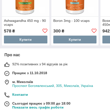
Ashwagandha 450 mg - 90
Boron 3mg - 100 vcaps
Bosw
vcaps
450m
578
300
942
₴
₴
Купити
Купити
Про нас
92% позитивних з 94 відгуків за рік
Працює з 11.10.2018
м. Миколаїв
Проспект Богоявленський, 305, Миколаїв, Україна
Контакти
Сьогодні працює з 09:00 до 18:00
Показати весь графік роботи