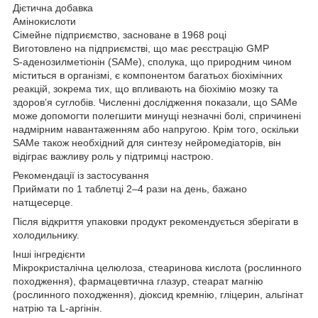
Дієтична добавка
Амінокислоти
Сімейне підприємство, засноване в 1968 році
Виготовлено на підприємстві, що має реєстрацію GMP
S-аденозилметіонін (SAMe), сполука, що природним чином
міститься в організмі, є компонентом багатьох біохімічних
реакцій, зокрема тих, що впливають на біохімію мозку та
здоров’я суглобів. Численні дослідження показали, що SAMe
може допомогти полегшити минущі незначні болі, спричинені
надмірним навантаженням або напругою. Крім того, оскільки
SAMe також необхідний для синтезу нейромедіаторів, він
відіграє важливу роль у підтримці настрою.
Рекомендації із застосування
Приймати по 1 таблетці 2–4 рази на день, бажано
натщесерце.
Після відкриття упаковки продукт рекомендується зберігати в
холодильнику.
Інші інгредієнти
Мікрокристалічна целюлоза, стеаринова кислота (рослинного
походження), фармацевтична глазур, стеарат магнію
(рослинного походження), діоксид кремнію, гліцерин, альгінат
натрію та L-аргінін.