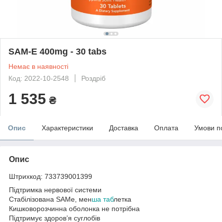
SAM-E 400mg - 30 tabs
Немає в наявності
Код: 2022-10-2548
Роздріб
1 535
₴
Опис
Характеристики
Доставка
Оплата
Умови п
Опис
Штрихкод: 733739001399
Підтримка нервової системи
Стабілізована SAMe, мен
ша таб
летка
Кишковорозчинна оболонка не потрібна
Підтримує здоров’я суглобів