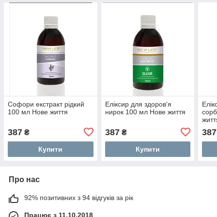
Софори екстракт рідкий
Еліксир для здоров'я
Елік
100 мл Нове життя
нирок 100 мл Нове життя
сорб
житт
387
387
387
₴
₴
Купити
Купити
Про нас
92% позитивних з 94 відгуків за рік
Працює з 11.10.2018