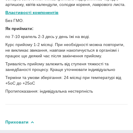
артишоку, квітів календули, солодки кореня, лаврового листа.
Властивості компонентів
Без ГМО.
Як приймати:
по 7-10 крапель 2-3 десь у день їжі на воді.
Курс прийому 1-2 місяці. При необхідності можна повторити,
не викликає звикання, навпаки накопичується в організмі і
працює ще деякий час після закінчення прийому.
Тривалість прийому залежить від ступеня тяжкості та
занедбаності процесу. Краще уточнювати індивідуально
Терміни та умови зберігання: 24 місяці при температурі від
+5оС до +25оС
Протипоказання: індивідуальна нестерпність
Приховати