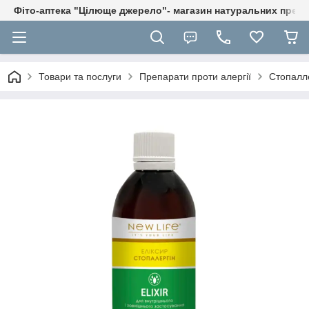
Фіто-аптека "Цілюще джерело"- магазин натуральних препа
Товари та послуги
Препарати проти алергії
Стопалле