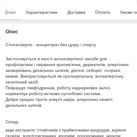
Опис
Характеристики
Доставка
Оплата
Умови п
Опис
Стопаллергін - концентрат без цукру і спирту
Застосовується в якості антиалергічної засоби для
профілактики і лікування кропив'янки, дерматитів, алергічних
захворювань дихальних шляхів, діатезі, себореї, псоріазі,
екземі. Використовується як протизапальну, антиалергічну,
сечогінний засіб.
Покращує лімфодренаж, роботу надниркових залоз,
нормалізує роботу кістково-суглобової системи.
Добре працює проти алергії шкіри, алергічних нежиті,
дихальних шляхів.
Склад:
рідкі екстракти: стовпчиків з приймочками кукурудзи, кореня
селери, золототисячника, кропиви, подорожника, череди,