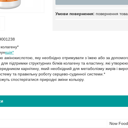
повернення това
9001238
 колагену*
фун
кція*
ю амінокислотою, яку необхідно отримувати з їжею або за допомогою
ж для підтримки структурних білків колагену та еластину, які утворюют
ередником карнітину, який необхідний для метаболізму жирів і виро
истему та правильну роботу серцево-судинної системи.*
ожуть спостерігатися природні зміни кольору.
ки
Now Food