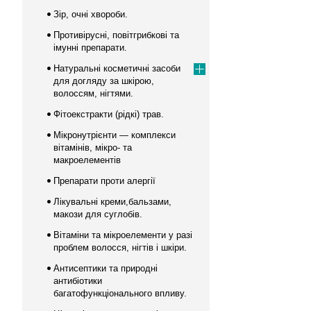
Зір, очні хвороби.
Противірусні, повітгрибкові та
імунні препарати.
Натуральні косметичні засоби
для догляду за шкірою,
волоссям, нігтями.
Фітоекстракти (рідкі) трав.
Мікронутрієнти — комплекси
вітамінів, мікро- та
макроелементів
Препарати проти алергії
Лікувальні креми,бальзами,
макози для суглобів.
Вітаміни та мікроелементи у разі
проблем волосся, нігтів і шкіри.
Антисептики та природні
антибіотики
багатофункціонального впливу.