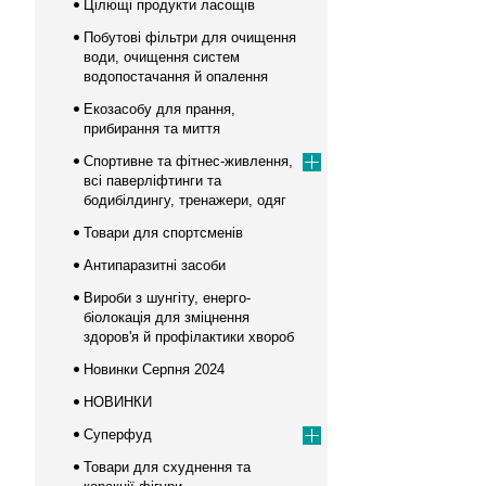
Цілющі продукти ласощів
Побутові фільтри для очищення
води, очищення систем
водопостачання й опалення
Екозасобу для прання,
прибирання та миття
Спортивне та фітнес-живлення,
всі паверліфтинги та
бодибілдингу, тренажери, одяг
Товари для спортсменів
Антипаразитні засоби
Вироби з шунгіту, енерго-
біолокація для зміцнення
здоров'я й профілактики хвороб
Новинки Серпня 2024
НОВИНКИ
Суперфуд
Товари для схуднення та