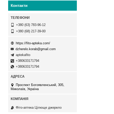
Контакти
+380 (63) 783-96-12
+380 (68) 217-39-00
https://fito-apteka.com/
dzherelo.korab@gmail.com
aptekafito
+380633171794
+380633171794
Проспект Богоявленський, 305,
Миколаїв, Україна
Фіто-аптека Цілюще джерело