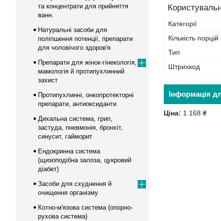
та концентрати для прийняття
Користувальн
ванн.
Категорії
Натуральні засоби для
Кількість порцій
поліпшення потенції, препарати
для чоловічого здоров'я
Тип
Препарати для жінок-гінекологія,
Штрихкод
мамологія й протипухлинний
захист
Інформація д
Протипухлинні, онкопротекторні
препарати, антиоксиданти
Ціна:
1 168 ₴
Дихальна система, грип,
застуда, пневмонія, бронхіт,
синусит, гайморит
Ендокринна система
(щизоподібна залоза, цукровий
діабет)
Засоби для схуднення й
очищення організму
Котно-м'язова система (опорно-
рухова система)