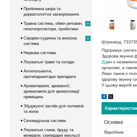
Проблемна шкіра та
дерматологічні захворювання.
Травна система, обмін речовин,
гепатопротектори, пробіотики.
Серцево-судинна та венозна
Штрихкод: 73373
система
Підтримує синтез
Нервова система.
Здорова імунна 
Ліз
ин є незамінно
Лікувальні трави та склади
організмі, а тако
Антигельмінтні,
Лізин також є поп
протипаразитарні препарати
здорову імунну с
У цьому виробі м
Ароматерапія, аромаолії,
аромалампи для ароматизації
приміщень
Збуджуючі засоби для чоловіків
Характеристи
та жінок
Сечовидільна система
Основні
Лікувальні глини, бруду та
Виробник
мінерали, скипидарні емульсії