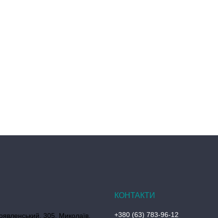
+380 (63) 783-96-12
оявленський, 305, Миколаїв,