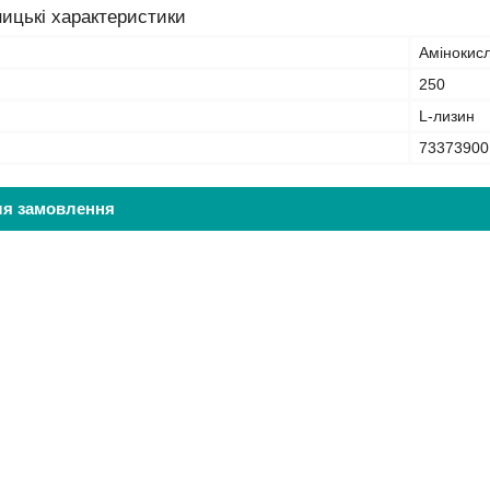
ицькі характеристики
Амінокисло
250
L-лизин
73373900
ля замовлення