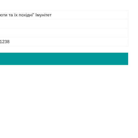
ти та їх похідні" Імунітет
1238