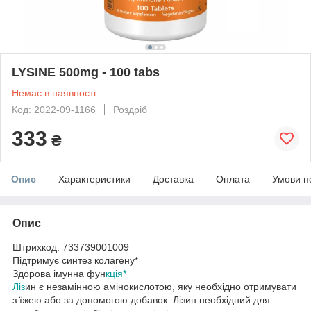
LYSINE 500mg - 100 tabs
Немає в наявності
Код: 2022-09-1166
Роздріб
333
₴
Опис
Характеристики
Доставка
Оплата
Умови п
Опис
Штрихкод: 733739001009
Підтримує синтез колагену*
Здорова імунна фун
кція*
Ліз
ин є незамінною амінокислотою, яку необхідно отримувати
з їжею або за допомогою добавок. Лізин необхідний для