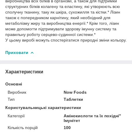
виробництва всіх білків в організмі, а також для підтримки
структурних білків колагену та еластину, які утворюють всю
сполучну тканину, таку як шкіра, сухожилля та кістки.* Лізин
також є попередником карнітину, який необхідний для
метаболізму жиру та виробництва енергії.* Крім того, лізин
може допомогти підтримувати здорову імунну систему та
правильну роботу серцево-судинної системи.*
У цьому виробі можуть спостерігатися природні зміни кольору.
Приховати
Характеристики
Основні
Виробник
Now Foods
Тип
Таблетки
Користувальницькі характеристики
Категорії
Амінокислоти та їх похідні"
Імунітет
Кількість порцій
100