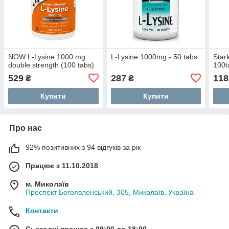
NOW L-Lysine 1000 mg
L-Lysine 1000mg - 50 tabs
Star
double strength (100 tabs)
100t
529
287
118
₴
₴
Купити
Купити
Про нас
92% позитивних з 94 відгуків за рік
Працює з 11.10.2018
м. Миколаїв
Проспект Богоявленський, 305, Миколаїв, Україна
Контакти
Сьогодні працює з 09:00 до 18:00