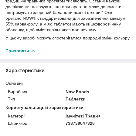
традиційні травники протягом тисячоліть. Останні наукові
дослідження показують, що олія орегано може допомогти
підтримувати здоровий баланс кишкової флори.* Олія
орегано NOW® стандартизована для забезпечення мінімум
55% карвакролу, а м’які таблетки мають кишковорозчинну
оболонку, щоб вміст вивільнявся в кишечнику.
У цьому виробі можуть спостерігатися природні зміни кольору.
Приховати
Характеристики
Основні
Виробник
Now Foods
Тип
Таблетки
Користувальницькі характеристики
Категорії
Імунітет| Трави>
Штрихкод
733739047328