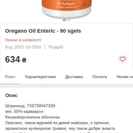
Oregano Oil Enteric - 90 sgels
Немає в наявності
Код: 2022-10-2650
Роздріб
634
₴
Опис
Характеристики
Доставка
Оплата
Умови п
Опис
Штрихкод: 733739047328
мін. 55% карвакрол
Кишковорозчинна оболонка
Орегано, також відомий як дикий майоран, є пряною,
ароматною кулінарною травою, яку також добре знають