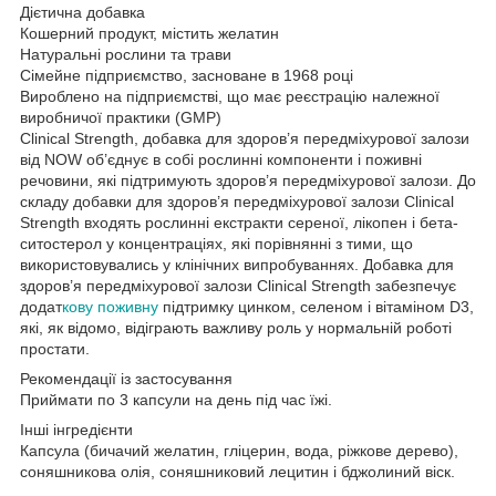
Дієтична добавка
Кошерний продукт, містить желатин
Натуральні рослини та трави
Сімейне підприємство, засноване в 1968 році
Вироблено на підприємстві, що має реєстрацію належної
виробничої практики (GMP)
Clinical Strength, добавка для здоров’я передміхурової залози
від NOW об’єднує в собі рослинні компоненти і поживні
речовини, які підтримують здоров’я передміхурової залози. До
складу добавки для здоров’я передміхурової залози Clinical
Strength входять рослинні екстракти сереної, лікопен і бета-
ситостерол у концентраціях, які порівнянні з тими, що
використовувались у клінічних випробуваннях. Добавка для
здоров’я передміхурової залози Clinical Strength забезпечує
додат
кову поживну
підтримку цинком, селеном і вітаміном D3,
які, як відомо, відіграють важливу роль у нормальній роботі
простати.
Рекомендації із застосування
Приймати по 3 капсули на день під час їжі.
Інші інгредієнти
Капсула (бичачий желатин, гліцерин, вода, ріжкове дерево),
соняшникова олія, соняшниковий лецитин і бджолиний віск.