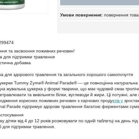
повернення това
299474
ння та засвоєння поживних речовин!
а для підтримки травлення
ієтична добавка
а для здорового травлення та загального хорошого самопочуття
цукерки Tummy Zyme® Animal Parade® — це повноцінна натуральна
дна жувальна цукерка у формі тварини, що має чудовий смак тропічни
травлювати та вивільняти білки, вуглеводи й жири. Ці потужні, але
ходження корисних поживних речовин з харчових проду
ктів у
зростаю
l Parade підтримує здорове травлення багатою ферментами сумішш
застосування
ку дітям від 4 до 12 років розжовувати по одній таблетці на день пі
б для підтримки травлення.