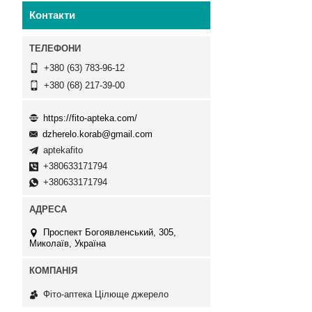
Контакти
+380 (63) 783-96-12
+380 (68) 217-39-00
https://fito-apteka.com/
dzherelo.korab@gmail.com
aptekafito
+380633171794
+380633171794
Проспект Богоявленський, 305,
Миколаїв, Україна
Фіто-аптека Цілюще джерело