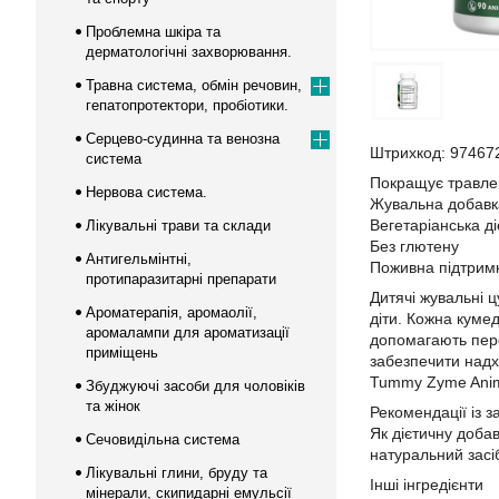
Проблемна шкіра та
дерматологічні захворювання.
Травна система, обмін речовин,
гепатопротектори, пробіотики.
Серцево-судинна та венозна
Штрихкод: 97467
система
Покращує травле
Нервова система.
Жувальна добавк
Вегетаріанська д
Лікувальні трави та склади
Без глютену
Антигельмінтні,
Поживна підтримк
протипаразитарні препарати
Дитячі жувальні 
Ароматерапія, аромаолії,
діти. Кожна куме
аромалампи для ароматизації
допомагають пере
приміщень
забезпечити над
Tummy Zyme Anima
Збуджуючі засоби для чоловіків
та жінок
Рекомендації із 
Як дієтичну добав
Сечовидільна система
натуральний засі
Лікувальні глини, бруду та
Інші інгредієнти
мінерали, скипидарні емульсії