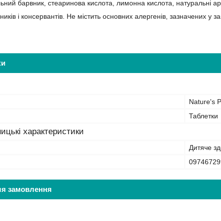
льний барвник, стеаринова кислота, лимонна кислота, натуральні ар
иків і консервантів. Не містить основних алергенів, зазначених у 
ки
Nature's P
Таблетки
ицькі характеристики
Дитяче зд
09746729
ля замовлення