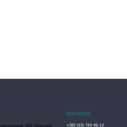
+380 (63) 783-96-12
оявленський, 305, Миколаїв,