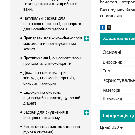
Ксилітол, натура
та концентрати для прийняття
ванн.
Без штучних барвн
споживачів.
Натуральні засоби для
поліпшення потенції, препарати
для чоловічого здоров'я
Препарати для жінок-гінекологія,
Характеристи
мамологія й протипухлинний
захист
Основні
Протипухлинні, онкопротекторні
Виробник
препарати, антиоксиданти
Тип
Дихальна система, грип,
застуда, пневмонія, бронхіт,
Користувальн
синусит, гайморит
Категорії
Ендокринна система
(щизоподібна залоза, цукровий
Штрихкод
діабет)
Засоби для схуднення й
Інформація д
очищення організму
Котно-м'язова система (опорно-
Ціна:
929 ₴
рухова система)