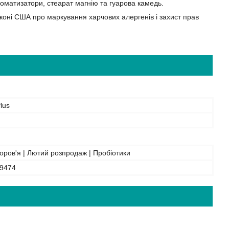
оматизатори, стеарат магнію та гуарова камедь.
законі США про маркування харчових алергенів і захист прав
lus
оров'я | Лютий розпродаж | Пробіотики
9474