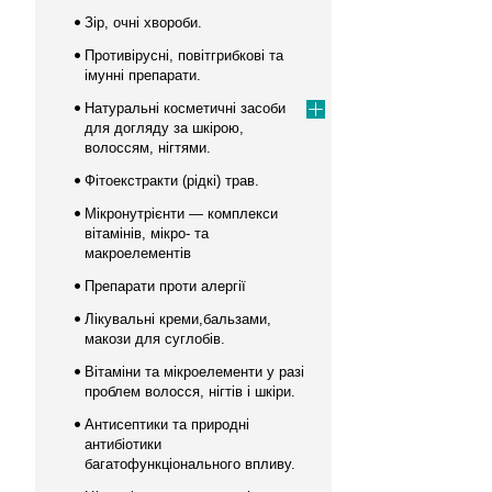
Зір, очні хвороби.
Противірусні, повітгрибкові та
імунні препарати.
Натуральні косметичні засоби
для догляду за шкірою,
волоссям, нігтями.
Фітоекстракти (рідкі) трав.
Мікронутрієнти — комплекси
вітамінів, мікро- та
макроелементів
Препарати проти алергії
Лікувальні креми,бальзами,
макози для суглобів.
Вітаміни та мікроелементи у разі
проблем волосся, нігтів і шкіри.
Антисептики та природні
антибіотики
багатофункціонального впливу.