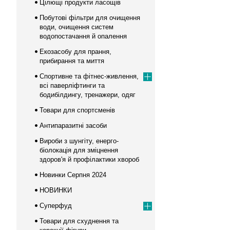
Цілющі продукти ласощів
Побутові фільтри для очищення
води, очищення систем
водопостачання й опалення
Екозасобу для прання,
прибирання та миття
Спортивне та фітнес-живлення,
всі паверліфтинги та
бодибілдингу, тренажери, одяг
Товари для спортсменів
Антипаразитні засоби
Вироби з шунгіту, енерго-
біолокація для зміцнення
здоров'я й профілактики хвороб
Новинки Серпня 2024
НОВИНКИ
Суперфуд
Товари для схуднення та