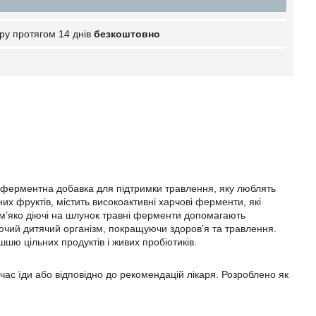
ру протягом 14 днів
безкоштовно
 ферментна добавка для підтримки травлення, яку люблять
х фруктів, містить високоактивні харчові ферменти, які
 м’яко діючі на шлунок травні ферменти допомагають
чий дитячий організм, покращуючи здоров’я та травлення.
ю цільних продуктів і живих пробіотиків.
д час їди або відповідно до рекомендацій лікаря. Розроблено як