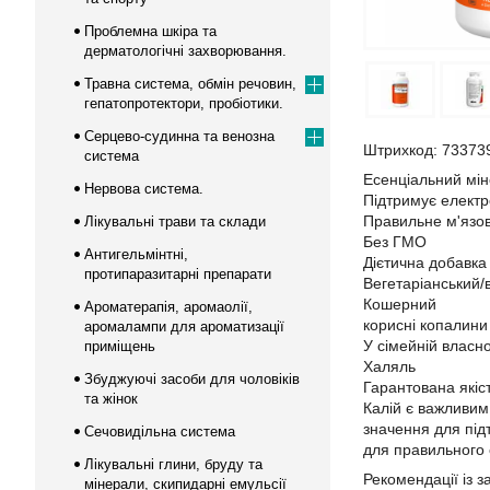
Проблемна шкіра та
дерматологічні захворювання.
Травна система, обмін речовин,
гепатопротектори, пробіотики.
Серцево-судинна та венозна
Штрихкод: 73373
система
Есенціальний мі
Нервова система.
Підтримує електр
Правильне м'язо
Лікувальні трави та склади
Без ГМО
Антигельмінтні,
Дієтична добавка
протипаразитарні препарати
Вегетаріанський/
Кошерний
Ароматерапія, аромаолії,
корисні копалини
аромалампи для ароматизації
У сімейній власно
приміщень
Халяль
Збуджуючі засоби для чоловіків
Гарантована які
та жінок
Калій є важливим
значення для підт
Сечовидільна система
для правильного 
Лікувальні глини, бруду та
Рекомендації із 
мінерали, скипидарні емульсії