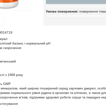
повернення това
9014719
нерал
олітний баланс і нормальний pH
ве скорочення
веганський
сті з 1968 року
сть GMP
 мінералом, який широко поширений серед харчових джерел, особли
римки нормального рівня рідини в організмі та клітинах, а також д
скорочення м'язів, підтримки здорової роботи серця та передачі нер
застосування