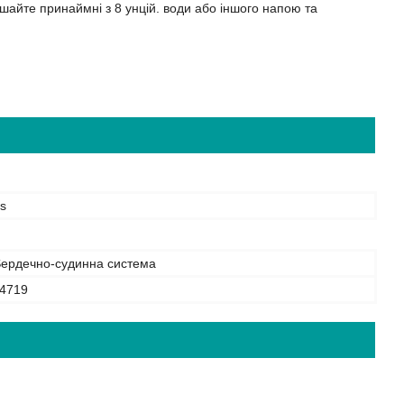
ішайте принаймні з 8 унцій. води або іншого напою та
s
Sердечно-судинна система
4719