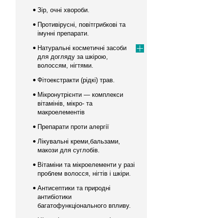
Зір, очні хвороби.
Противірусні, повітгрибкові та
імунні препарати.
Натуральні косметичні засоби
для догляду за шкірою,
волоссям, нігтями.
Фітоекстракти (рідкі) трав.
Мікронутрієнти — комплекси
вітамінів, мікро- та
макроелементів
Препарати проти алергії
Лікувальні креми,бальзами,
макози для суглобів.
Вітаміни та мікроелементи у разі
проблем волосся, нігтів і шкіри.
Антисептики та природні
антибіотики
багатофункціонального впливу.