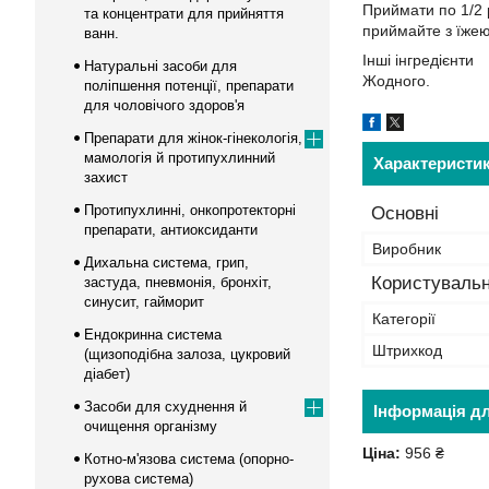
Приймати по 1/2 
та концентрати для прийняття
приймайте з їжею
ванн.
Інші інгредієнти
Натуральні засоби для
Жодного.
поліпшення потенції, препарати
для чоловічого здоров'я
Препарати для жінок-гінекологія,
мамологія й протипухлинний
Характеристи
захист
Протипухлинні, онкопротекторні
Основні
препарати, антиоксиданти
Виробник
Дихальна система, грип,
Користувальн
застуда, пневмонія, бронхіт,
синусит, гайморит
Категорії
Ендокринна система
Штрихкод
(щизоподібна залоза, цукровий
діабет)
Засоби для схуднення й
Інформація д
очищення організму
Ціна:
956 ₴
Котно-м'язова система (опорно-
рухова система)