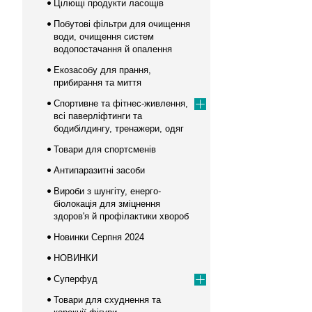
Цілющі продукти ласощів
Побутові фільтри для очищення
води, очищення систем
водопостачання й опалення
Екозасобу для прання,
прибирання та миття
Спортивне та фітнес-живлення,
всі паверліфтинги та
бодибілдингу, тренажери, одяг
Товари для спортсменів
Антипаразитні засоби
Вироби з шунгіту, енерго-
біолокація для зміцнення
здоров'я й профілактики хвороб
Новинки Серпня 2024
НОВИНКИ
Суперфуд
Товари для схуднення та