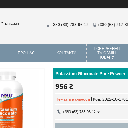
"- магазин
+380 (63) 783-96-12
+380 (68) 217-3
ПОВЕРНЕННЯ
ПРО НАС
КОНТАКТИ
ТА ОБМІН
ТОВАРУ
Potassium Gluconate Pure Powder -
956 ₴
Немає в наявності
Код:
2022-10-1701
+380 (63) 783-96-12