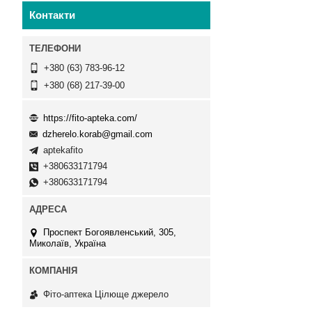
Контакти
+380 (63) 783-96-12
+380 (68) 217-39-00
https://fito-apteka.com/
dzherelo.korab@gmail.com
aptekafito
+380633171794
+380633171794
Проспект Богоявленський, 305,
Миколаїв, Україна
Фіто-аптека Цілюще джерело