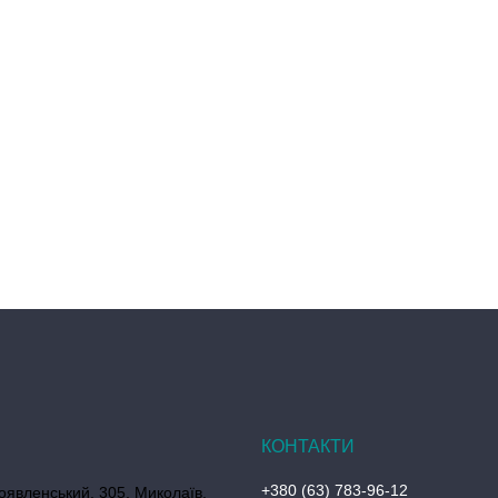
+380 (63) 783-96-12
оявленський, 305, Миколаїв,