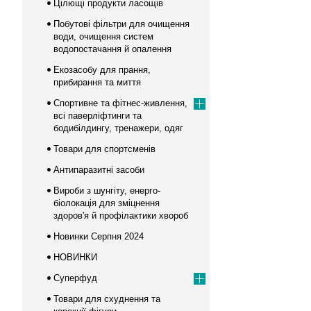
Цілющі продукти ласощів
Побутові фільтри для очищення
води, очищення систем
водопостачання й опалення
Екозасобу для прання,
прибирання та миття
Спортивне та фітнес-живлення,
всі паверліфтинги та
бодибілдингу, тренажери, одяг
Товари для спортсменів
Антипаразитні засоби
Вироби з шунгіту, енерго-
біолокація для зміцнення
здоров'я й профілактики хвороб
Новинки Серпня 2024
НОВИНКИ
Суперфуд
Товари для схуднення та