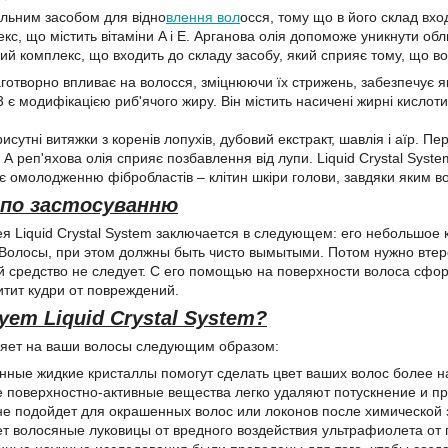
альним засобом для відно
влення вол
осся, тому що в його склад вхо
кс, що містить вітаміни A і E. Арганова олія допоможе уникнути обл
ний комплекс, що входить до складу засобу, який сприяє тому, що 
готворно впливає на волосся, зміцнюючи їх стрижень, забезпечує я
є модифікацією риб'ячого жиру. Він містить насичені жирні кислоти
исутні витяжки з коренів лопухів, дубовий екстракт, шавлія і аїр. Пе
 А реп'яхова олія сприяє позбавлення від лупи. Liquid Crystal Syste
яє омолодженню фібробластів – клітин шкіри голови, завдяки яким 
 по застосуванню
 Liquid Crystal System заключается в следующем: его небольшое 
Волосы, при этом должны быть чисто вымытыми. Потом нужно втере
й средство не следует. С его помощью на поверхности волоса сфо
тит кудри от повреждений.
ует Liquid Crystal System?
ияет на ваши волосы следующим образом:
нные жидкие кристаллы помогут сделать цвет ваших волос более 
оверхностно-активные вещества легко удаляют потускнение и пр
е подойдет для окрашенных волос или локонов после химической 
 волосяные луковицы от вредного воздействия ультрафиолета от 