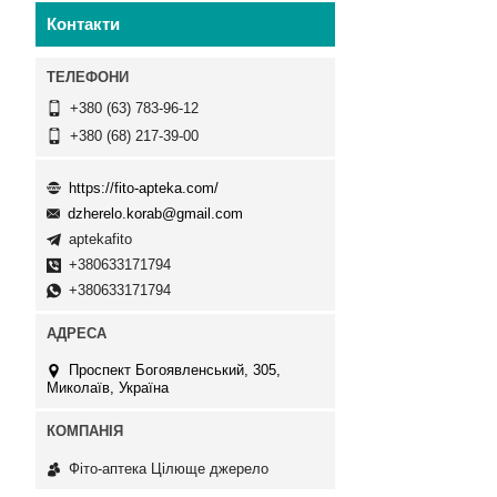
Контакти
+380 (63) 783-96-12
+380 (68) 217-39-00
https://fito-apteka.com/
dzherelo.korab@gmail.com
aptekafito
+380633171794
+380633171794
Проспект Богоявленський, 305,
Миколаїв, Україна
Фіто-аптека Цілюще джерело