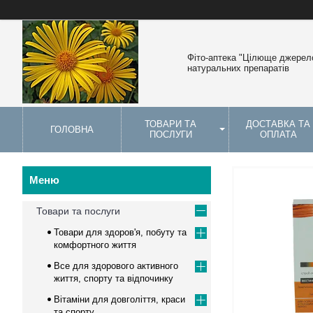
Фіто-аптека "Цілюще джерело
натуральних препаратів
ТОВАРИ ТА
ДОСТАВКА ТА
ГОЛОВНА
ПОСЛУГИ
ОПЛАТА
Товари та послуги
Товари для здоров'я, побуту та
комфортного життя
Все для здорового активного
життя, спорту та відпочинку
Вітаміни для довголіття, краси
та спорту