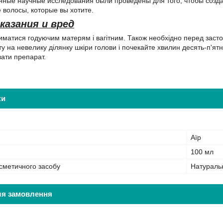
ные научные исследования были проведены для того, чтобы создат
те волосы, которые вы хотите.
азания и вред
иматися годуючим матерям і вагітним. Також необхідно перед засто
ту на невелику ділянку шкіри голови і почекайте хвилин десять-п'ят
ати препарат.
ки
Аїр
100 мл
сметичного засобу
Натураль
ля замовлення