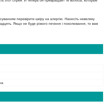
ь этот спрей. И теперь он превращает те волосы, которые
суванням перевірити шкіру на алергію. Нанесіть невелику
надцять. Якщо не буде різкого печіння і поколювання, то вам
на