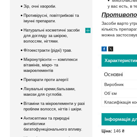
Многочислен
у вас есть, в 
Зір, очні хвороби.
Противопок
Противірусні, повітгрибкові та
імунні препарати.
Засоби варто утр
кількість препара
Натуральні косметичні засоби
можна застосовув
для догляду за шкірою,
волоссям, нігтями.
Фітоекстракти (рідкі) трав.
Мікронутрієнти — комплекси
Характеристи
вітамінів, мікро- та
макроелементів
Основні
Препарати проти алергії
Виробник
Лікувальні креми,бальзами,
Об`єм
макози для суглобів.
Класифікація ко
Вітаміни та мікроелементи у разі
проблем волосся, нігтів і шкіри.
Антисептики та природні
Інформація д
антибіотики
багатофункціонального впливу.
Ціна:
146 ₴