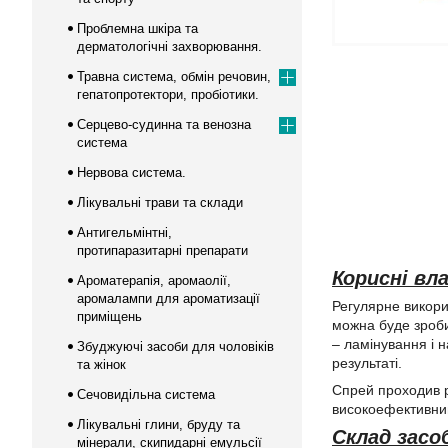
Проблемна шкіра та
дерматологічні захворювання.
Травна система, обмін речовин,
гепатопротектори, пробіотики.
Серцево-судинна та венозна
система
Нервова система.
Лікувальні трави та склади
Антигельмінтні,
протипаразитарні препарати
Корисні вла
Ароматерапія, аромаолії,
аромалампи для ароматизації
Регулярне викор
приміщень
можна буде зроби
– ламінування і 
Збуджуючі засоби для чоловіків
результаті.
та жінок
Спрей проходив р
Сечовидільна система
високоефективний 
Лікувальні глини, бруду та
Склад засо
мінерали, скипидарні емульсії