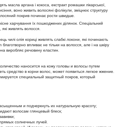
дять масла аргана і кокоса, екстракт ромашки лікарської,
исіння, воно живить волосяні фолікули, зміцнює структуру
волосяний покрив починає рости швидше.
кісне харчування їх пошкоджених ділянок. Спеціальний
, які живлять волосся.
рець чилі олія кориці живлять слабкі локони, які починають
m благотворно впливає не тільки на волосся, але і на шкіру
вона виробляє речовину еластин.
количество наносится на кожу головы и волосы путем
ть средство в корни волос, может появиться легкое жжение.
рмируется специальный защитный покров, который
насыщенным и подчеркнуть их натуральную красоту;
идают волосам глянцевый блеск;
завивки;
прямых солнечных лучей.