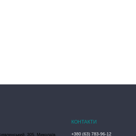
+380 (63) 783-96-12
оявленський, 305, Миколаїв,