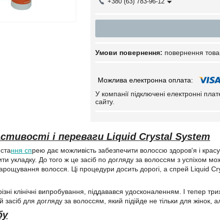
+380 (63) 783-96-12
повернення това
У компанії підключені електронні пла
сайту.
стивості і переваги Liquid Crystal System
иста
ння сп
рею дає можливість забезпечити волоссю здоров'я і красу 
ти укладку. До того ж це засіб по догляду за волоссям з успіхом 
нарощування волосся. Ці процедури досить дорогі, а спрей Liquid C
ізні клінічні випробування, піддавався удосконаленням. І тепер три
засіб для догляду за волоссям, який підійде не тільки для жінок, але 
бу