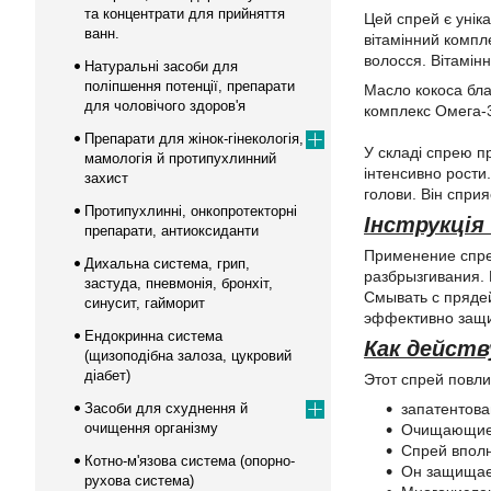
та концентрати для прийняття
Цей спрей є унік
ванн.
вітамінний компле
волосся. Вітамін
Натуральні засоби для
поліпшення потенції, препарати
Масло кокоса бла
для чоловічого здоров'я
комплекс Омега-3 
Препарати для жінок-гінекологія,
У складі спрею пр
мамологія й протипухлинний
інтенсивно рости.
захист
голови. Він спри
Протипухлинні, онкопротекторні
Інструкція
препарати, антиоксиданти
Применение спрея
Дихальна система, грип,
разбрызгивания. 
застуда, пневмонія, бронхіт,
Смывать с пряде
синусит, гайморит
эффективно защи
Ендокринна система
Как действ
(щизоподібна залоза, цукровий
діабет)
Этот спрей повл
Засоби для схуднення й
запатентова
очищення організму
Очищающие п
Спрей вполн
Котно-м'язова система (опорно-
Он защищает
рухова система)