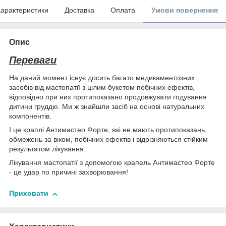
арактеристики
Доставка
Оплата
Умови повернення
Опис
Переваги
На даний момент існує досить багато медикаментозних
засобів від мастопатії з цілим букетом побічних ефектів,
відповідно при них протипоказано продовжувати годування
дитини груддю. Ми ж знайшли засіб на основі натуральних
компонентів.
І це краплі Антимастео Форте, які не мають протипоказань,
обмежень за віком, побічних ефектів і відрізняються стійким
результатом лікування.
Лікування мастопатії з допомогою крапель Антимастео Форте
- це удар по причині захворювання!
Приховати