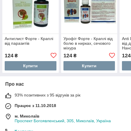
Антиглист Форте - Краплі
Урофіт Форте - Краплі від
Anti
від паразитів
болю в нирках, сечового
від 
міхура
Нан
124
124
124
₴
₴
Купити
Купити
Про нас
93% позитивних з 95 відгуків за рік
Працює з 11.10.2018
м. Миколаїв
Проспект Богоявленський, 305, Миколаїв, Україна