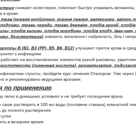
кстрин
снижает холестерин, помогает быстро усваивать витамины,
а в крови.
трав (кореня копійочник, кореня левзея, материнки, квіток 
олодушки, трави череди, трави деревію, плодів аронії, плодів
илы, плодів калини, плодів горобини, плодів глоду, іван-чаю,
нки, безсмертника)
знімають запалення і набряклість, біль і непри
уппы В (В1, В3 (РР), В5, В6, В12)
улучшают приток крови в сред
унитет к инфекциям.
работает на восстановление элементов ушной раковины, укрепляет
 кислотности (лимонная кислота), ароматизатор, подслас
офилактики глухоты, пройдите курс лечения Отилором. Уже через 2
но и рекомендовано ведущими врачами.
я по применению
р легко в домашних условиях и не требует посещения врача.
саше растворить в 100 мл воды (половине стакана) комнатной те
до полного растворения.
 сутки.
ять в вечернее время.