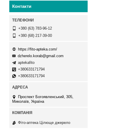
Контакти
+380 (63) 783-96-12
+380 (68) 217-39-00
https://fito-apteka.com/
dzherelo.korab@gmail.com
aptekafito
+380633171794
+380633171794
Проспект Богоявленський, 305,
Миколаїв, Україна
Фіто-аптека Цілюще джерело