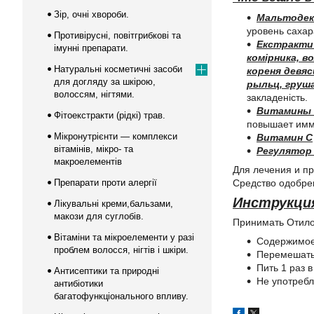
Зір, очні хвороби.
Мальтоде
уровень сахар
Противірусні, повітгрибкові та
Екстракти 
імунні препарати.
комірника, в
Натуральні косметичні засоби
кореня девяс
для догляду за шкірою,
рыльц, груша
волоссям, нігтями.
закладеність.
Витамины гр
Фітоекстракти (рідкі) трав.
повышает имм
Мікронутрієнти — комплекси
Витамин С
вітамінів, мікро- та
Регулятор
макроелементів
Для лечения и пр
Препарати проти алергії
Средство одобре
Инструкци
Лікувальні креми,бальзами,
макози для суглобів.
Принимать Отило
Вітаміни та мікроелементи у разі
Содержимое 
проблем волосся, нігтів і шкіри.
Перемешать 
Пить 1 раз в
Антисептики та природні
Не употребл
антибіотики
багатофункціонального впливу.