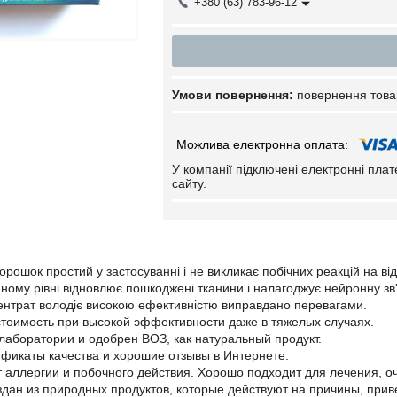
+380 (63) 783-96-12
повернення това
У компанії підключені електронні пла
сайту.
рошок простий у застосуванні і не викликає побічних реакцій на від
инному рівні відновлює пошкоджені тканини і налагоджує нейронну зв
ентрат володіє високою ефективністю виправдано перевагами.
тоимость при высокой эффективности даже в тяжелых случаях.
лаборатории и одобрен ВОЗ, как натуральный продукт.
фикаты качества и хорошие отзывы в Интернете.
 аллергии и побочного действия. Хорошо подходит для лечения, о
дан из природных продуктов, которые действуют на причины, прив