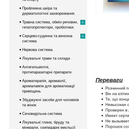
Проблемна шкіра та
дерматологічні захворювання.
Травна система, обмін речовин,
гепатопротектори, пробіотики.
Серцево-судинна та венозна
система
Нервова система.
Лікувальні трави та склади
Антигельмінтні,
протипаразитарні препарати
Переваги
Ароматерапія, аромаолії,
аромалампи для ароматизації
Розчинний по
приміщень
Він на кліт
Те, що конц
Збуджуючі засоби для чоловіків
Невысокая с
та жінок
Проверен в 
Сечовидільна система
Имеет серти
Не вызывает
Лікувальні глини, бруду та
Порошок соз
мінерали, скипидарні емульсії