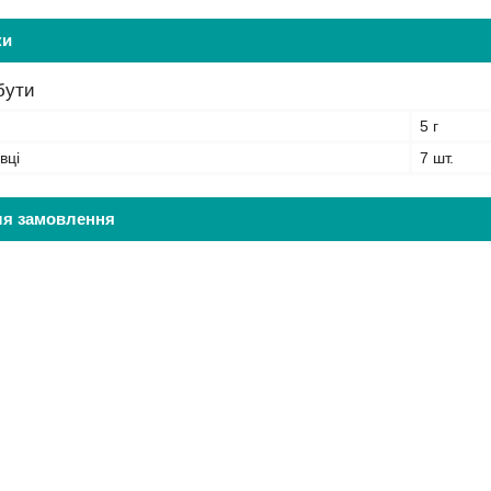
ки
бути
5 г
вці
7 шт.
ля замовлення