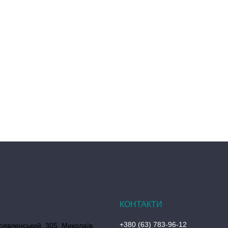
+380 (63) 783-96-12
оявленський, 305, Миколаїв,