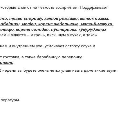
 которые влияют на четкость восприятия. Поддерживает
липи, трави споришу, квіток ромашки, квіток пижма,
 обліпихи, меліси, кореня шабельника, мати-й-мачухи,
 ялівцю, кореня солодки, пустирника, кукурудзяних
ємні відчуття – мігрень, писк, шум у вухах, а також
нем и внутреннем ухе, усиливает остроту слуха и
 косточки, а также барабанную перепонку.
титель
.
 недели вы будете очень четко улавливать даже тихие звуки.
мпературы.