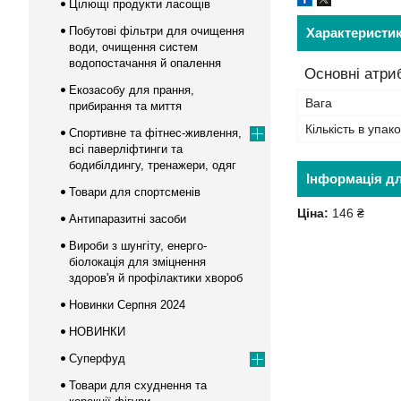
Цілющі продукти ласощів
Побутові фільтри для очищення
Характеристи
води, очищення систем
водопостачання й опалення
Основні атри
Екозасобу для прання,
Вага
прибирання та миття
Кількість в упако
Спортивне та фітнес-живлення,
всі паверліфтинги та
бодибілдингу, тренажери, одяг
Інформація д
Товари для спортсменів
Ціна:
146 ₴
Антипаразитні засоби
Вироби з шунгіту, енерго-
біолокація для зміцнення
здоров'я й профілактики хвороб
Новинки Серпня 2024
НОВИНКИ
Суперфуд
Товари для схуднення та