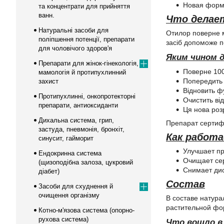
Новая форму
та концентрати для прийняття
ванн.
Что делае
Натуральні засоби для
Отилор поверне м
поліпшення потенції, препарати
засіб допоможе по
для чоловічого здоров'я
Яким чином 
Препарати для жінок-гінекологія,
Поверне 100
мамологія й протипухлинний
Попередить і
захист
Відновить фу
Протипухлинні, онкопротекторні
Очистить ві
препарати, антиоксиданти
Ця нова роз
Дихальна система, грип,
Препарат сертифі
застуда, пневмонія, бронхіт,
Как работ
синусит, гайморит
Улучшает пр
Ендокринна система
Очищает сер
(щизоподібна залоза, цукровий
Снимает дис
діабет)
Состав
Засоби для схуднення й
очищення організму
В составе натура
растительной фо
Котно-м'язова система (опорно-
рухова система)
Что вошло в