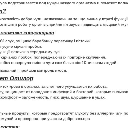
ла подстраивается под нужды каждого организма и поможет полно
т?
ожливість добре чути, незважаючи на те, що винна у втраті функції 
ліпшити роботу органів сприйняття звуків і підвищить місцевий імун
допоможе концентрат
:
% слух, зміцнює барабанну перетинку і кісточки.
 усуне сірчані пробки.
нкції кісточок в середньому вусі.
д сірчаних пробок, попереджаючи їх повторне скупчення.
робка повернула вміння чути вже більш ніж 10 тисячам людей.
кований і пройшов контроль якості.
ает Отилор
:
иток крови в органах, за счет чего улучшается их работа.
у, защищает от попадания инфекций и бактерий, которые вызываю
комфорт – заложенность, писк, шум, шуршание в ушах.
льные продукты, которые предотвратят глухоту без аллергии или 
рмулой и проверена при участии добровольцев.
 состав
: