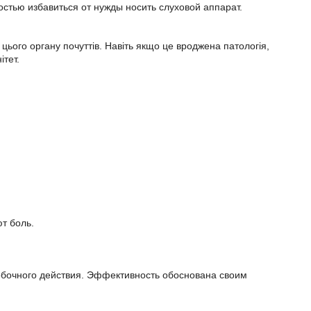
стью избавиться от нужды носить слуховой аппарат.
цього органу почуттів. Навіть якщо це вроджена патологія,
ітет.
т боль.
побочного действия. Эффективность обоснована своим