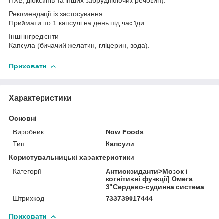
ПХБ, діоксинів та інших забруднюючих речовин).
Рекомендації із застосування
Приймати по 1 капсулі на день під час їди.
Інші інгредієнти
Капсула (бичачий желатин, гліцерин, вода).
Приховати
Характеристики
Основні
Виробник
Now Foods
Тип
Капсули
Користувальницькі характеристики
Категорії
Антиоксиданти>Мозок і
когнітивні функції| Омега
3"Сердево-судинна система
Штрихкод
733739017444
Приховати