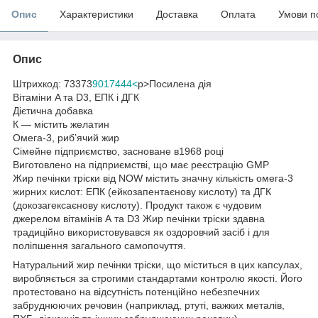
Опис
Характеристики
Доставка
Оплата
Умови п
Опис
Штрихкод: 73373
9017444<
p>Посилена дія
Вітаміни A та D3, ЕПК і ДГК
Дієтична добавка
К — містить желатин
Омега-3, риб’ячий жир
Сімейне підприємство, засноване в1968 році
Виготовлено на підприємстві, що має реєстрацію GMP
Жир печінки тріски від NOW містить значну кількість омега-3
жирних кислот: ЕПК (ейкозапентаєнову кислоту) та ДГК
(докозагексаєнову кислоту). Продукт також є чудовим
джерелом вітамінів А та D3 Жир печінки тріски здавна
традиційно використовувався як оздоровчий засіб і для
поліпшення загального самопочуття.
Натуральний жир печінки тріски, що міститься в цих капсулах,
виробляється за строгими стандартами контролю якості. Його
протестовано на відсутність потенційно небезпечних
забруднюючих речовин (наприклад, ртуті, важких металів,