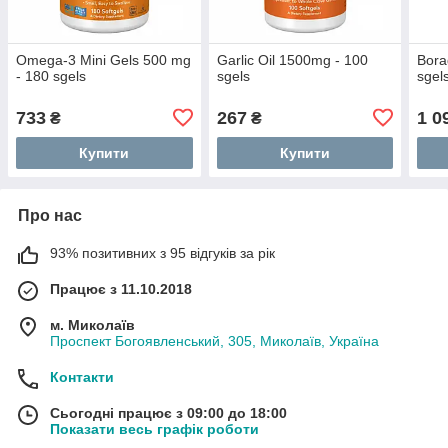
Omega-3 Mini Gels 500 mg
Garlic Oil 1500mg - 100
Bora
- 180 sgels
sgels
sgel
733
267
1 0
₴
₴
Купити
Купити
Про нас
93% позитивних з 95 відгуків за рік
Працює з 11.10.2018
м. Миколаїв
Проспект Богоявленський, 305, Миколаїв, Україна
Контакти
Сьогодні працює з 09:00 до 18:00
Показати весь графік роботи