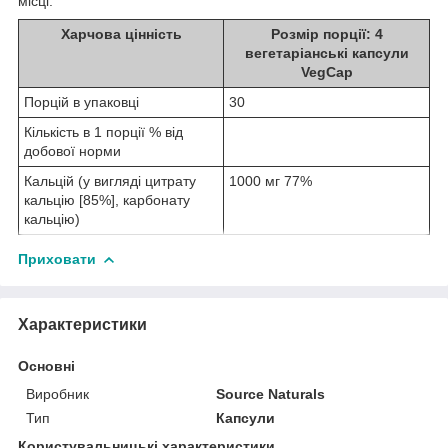
місці.
Харчова цінність
Розмір порції: 4
вегетаріанські капсули
VegCap
Порцій в упаковці
30
Кількість в 1 порції % від
добової норми
Кальцій (у вигляді цитрату
1000 мг 77%
кальцію [85%], карбонату
кальцію)
Приховати
Характеристики
Основні
Виробник
Source Naturals
Тип
Капсули
Користувальницькі характеристики