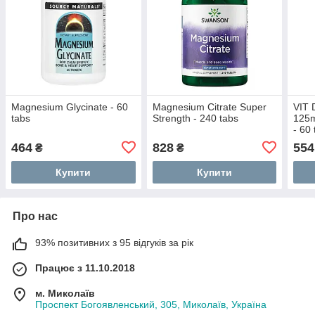
Magnesium Glycinate - 60
Magnesium Citrate Super
VIT 
tabs
Strength - 240 tabs
125m
- 60
464
828
554
₴
₴
Купити
Купити
Про нас
93% позитивних з 95 відгуків за рік
Працює з 11.10.2018
м. Миколаїв
Проспект Богоявленський, 305, Миколаїв, Україна