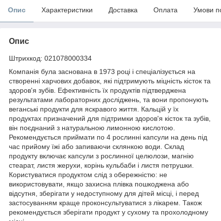
Опис
Характеристики
Доставка
Оплата
Умови п
Опис
Штрихкод: 021078000334
Компанія була заснована в 1973 році і спеціалізується на
створенні харчових добавок, які підтримують міцність кісток та
здоров'я зубів. Ефективність їх продуктів підтверджена
результатами лабораторних досліджень, та вони пропонують
веганські продукти для яскравого життя. Кальцій у їх
продуктах призначений для підтримки здоров'я кісток та зубів,
він поєднаний з натуральною лимонною кислотою.
Рекомендується приймати по 4 рослинні капсули на день під
час прийому їжі або запиваючи склянкою води. Склад
продукту включає капсули з рослинної целюлози, магнію
стеарат, листя жерухи, корінь кульбаби і листя петрушки.
Користуватися продуктом слід з обережністю: не
використовувати, якщо захисна плівка пошкоджена або
відсутня, зберігати у недоступному для дітей місці, і перед
застосуванням краще проконсультуватися з лікарем. Також
рекомендується зберігати продукт у сухому та прохолодному