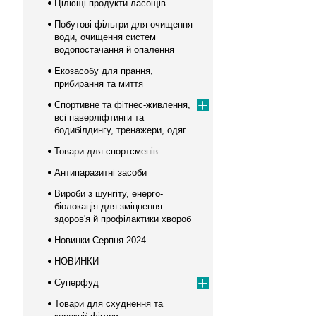
Цілющі продукти ласощів
Побутові фільтри для очищення
води, очищення систем
водопостачання й опалення
Екозасобу для прання,
прибирання та миття
Спортивне та фітнес-живлення,
всі паверліфтинги та
бодибілдингу, тренажери, одяг
Товари для спортсменів
Антипаразитні засоби
Вироби з шунгіту, енерго-
біолокація для зміцнення
здоров'я й профілактики хвороб
Новинки Серпня 2024
НОВИНКИ
Суперфуд
Товари для схуднення та