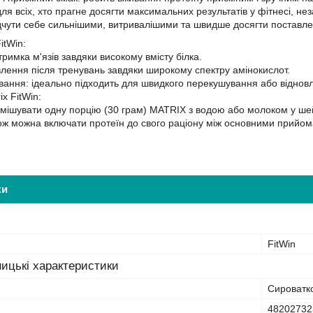
для всіх, хто прагне досягти максимальних результатів у фітнесі, не
чути себе сильнішими, витривалішими та швидше досягти поставле
itWin:
римка м'язів завдяки високому вмісту білка.
лення після тренувань завдяки широкому спектру амінокислот.
ування: ідеально підходить для швидкого перекушування або віднов
x FitWin:
мішувати одну порцію (30 грам) MATRIX з водою або молоком у шей
ож можна включати протеїн до свого раціону між основними прийом
ки
FitWin
ицькі характеристики
Сироватк
48202732