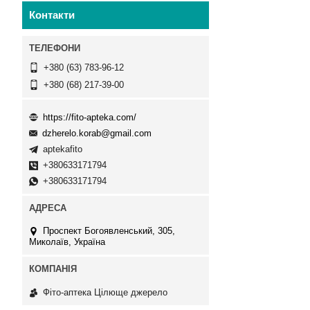
Контакти
+380 (63) 783-96-12
+380 (68) 217-39-00
https://fito-apteka.com/
dzherelo.korab@gmail.com
aptekafito
+380633171794
+380633171794
Проспект Богоявленський, 305,
Миколаїв, Україна
Фіто-аптека Цілюще джерело