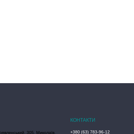
+380 (63) 783-96-12
оявленський, 305, Миколаїв,