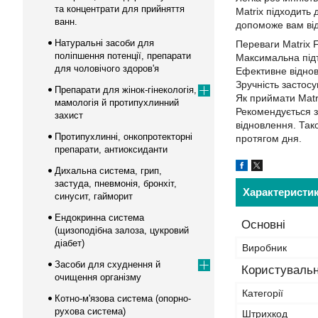
та концентрати для прийняття
Matrix підходить 
ванн.
допоможе вам від
Натуральні засоби для
Переваги Matrix F
поліпшення потенції, препарати
Максимальна підт
для чоловічого здоров'я
Ефективне віднов
Зручність застос
Препарати для жінок-гінекологія,
Як приймати Matri
мамологія й протипухлинний
Рекомендується з
захист
відновлення. Так
Протипухлинні, онкопротекторні
протягом дня.
препарати, антиоксиданти
Дихальна система, грип,
застуда, пневмонія, бронхіт,
Характеристи
синусит, гайморит
Ендокринна система
Основні
(щизоподібна залоза, цукровий
діабет)
Виробник
Засоби для схуднення й
Користувальн
очищення організму
Категорії
Котно-м'язова система (опорно-
рухова система)
Штрихкод