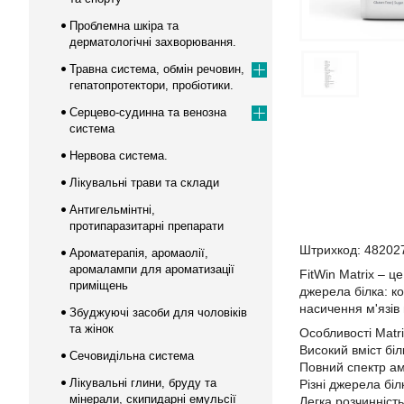
Проблемна шкіра та
дерматологічні захворювання.
Травна система, обмін речовин,
гепатопротектори, пробіотики.
Серцево-судинна та венозна
система
Нервова система.
Лікувальні трави та склади
Антигельмінтні,
протипаразитарні препарати
Штрихкод: 48202
Ароматерапія, аромаолії,
аромалампи для ароматизації
FitWin Matrix – 
приміщень
джерела білка: к
насичення м'язів
Збуджуючі засоби для чоловіків
та жінок
Особливості Matrix
Високий вміст біл
Сечовидільна система
Повний спектр ам
Лікувальні глини, бруду та
Різні джерела бі
мінерали, скипидарні емульсії
Легка розчинніст