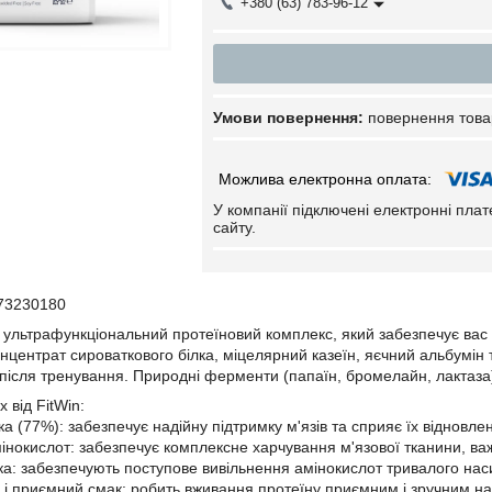
+380 (63) 783-96-12
повернення това
У компанії підключені електронні пла
сайту.
73230180
це ультрафункціональний протеїновий комплекс, який забезпечує вас 
онцентрат сироваткового білка, міцелярний казеїн, яєчний альбумін 
 після тренування. Природні ферменти (папаїн, бромелайн, лактаза
 від FitWin:
ка (77%): забезпечує надійну підтримку м'язів та сприяє їх відновле
інокислот: забезпечує комплексне харчування м'язової тканини, ва
лка: забезпечують поступове вивільнення амінокислот тривалого нас
ь і приємний смак: робить вживання протеїну приємним і зручним на