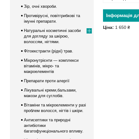
Зір, очні хвороби.
Інформація д
Противірусні, повітгрибкові та
імунні препарати.
Ціна:
1 650 ₴
Натуральні косметичні засоби
для догляду за шкірою,
волоссям, нігтями.
Фітоекстракти (рідкі) трав.
Мікронутрієнти — комплекси
вітамінів, мікро- та
макроелементів
Препарати проти алергії
Лікувальні креми,бальзами,
макози для суглобів.
Вітаміни та мікроелементи у разі
проблем волосся, нігтів і шкіри.
Антисептики та природні
антибіотики
багатофункціонального впливу.