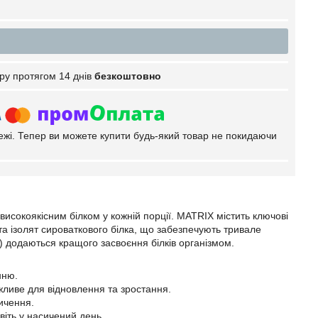
ру протягом 14 днів
безкоштовно
тежі. Тепер ви можете купити будь-який товар не покидаючи
високоякісним білком у кожній порції. MATRIX містить ключові
та ізолят сироваткового білка, що забезпечують тривале
) додаються кращого засвоєння білків організмом.
нню.
жливе для відновлення та зростання.
ичення.
віть у насичений день.