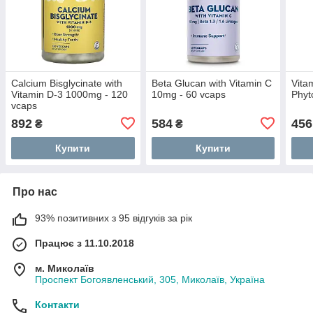
Calcium Bisglycinate with
Beta Glucan with Vitamin C
Vita
Vitamin D-3 1000mg - 120
10mg - 60 vcaps
Phyt
vcaps
892
584
456
₴
₴
Купити
Купити
Про нас
93% позитивних з 95 відгуків за рік
Працює з 11.10.2018
м. Миколаїв
Проспект Богоявленський, 305, Миколаїв, Україна
Контакти