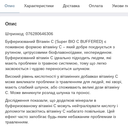
Опис
Характеристики
Доставка
Оплата
Умови п
Опис
Штрихкод: 076280646306
Буферизований Вітамін С (Super BIO C BUFFERED) є
поживною формою вітаміну С – який добре поєднується з
рутином, цитрусовими біофлавоноїдами, хесперидином.
Буферизований вітамін С ідеально підходить людям, які
мають проблеми із травною системою, тому що легко
засвоюється і чудово переноситься шлунком.
Високий рівень кислотності у вітамінних добавках вітаміну С
може викликати проблеми із травленням для людей, які хворі,
мають слабкий шлунок, або споживають великі дози вітаміну
С. Може виникнути розлад шлунка та пронос.
Дослідження показали, що додаткові мінерали в
буферизованому вітаміні С можуть нейтралізувати кислоту і
допомогти засвоїтись вітаміну С набагато повільніше. Цей
ефект часто запобігає будь-яким небажаним проблемам із
травленням.