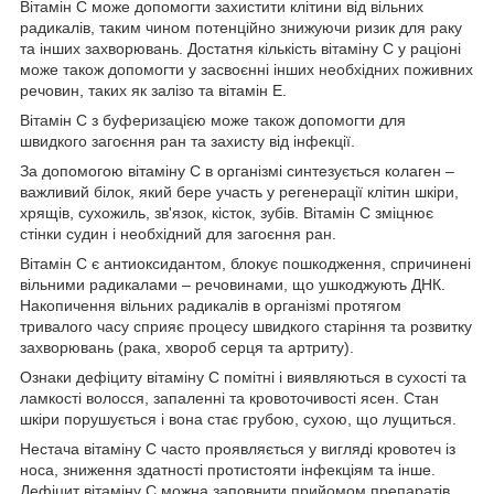
Вітамін С може допомогти захистити клітини від вільних
радикалів, таким чином потенційно знижуючи ризик для раку
та інших захворювань. Достатня кількість вітаміну С у раціоні
може також допомогти у засвоєнні інших необхідних поживних
речовин, таких як залізо та вітамін Е.
Вітамін С з буферизацією може також допомогти для
швидкого загоєння ран та захисту від інфекції.
За допомогою вітаміну С в організмі синтезується колаген –
важливий білок, який бере участь у регенерації клітин шкіри,
хрящів, сухожиль, зв'язок, кісток, зубів. Вітамін С зміцнює
стінки судин і необхідний для загоєння ран.
Вітамін С є антиоксидантом, блокує пошкодження, спричинені
вільними радикалами – речовинами, що ушкоджують ДНК.
Накопичення вільних радикалів в організмі протягом
тривалого часу сприяє процесу швидкого старіння та розвитку
захворювань (рака, хвороб серця та артриту).
Ознаки дефіциту вітаміну С помітні і виявляються в сухості та
ламкості волосся, запаленні та кровоточивості ясен. Стан
шкіри порушується і вона стає грубою, сухою, що лущиться.
Нестача вітаміну С часто проявляється у вигляді кровотеч із
носа, зниження здатності протистояти інфекціям та інше.
Дефіцит вітаміну С можна заповнити прийомом препаратів,