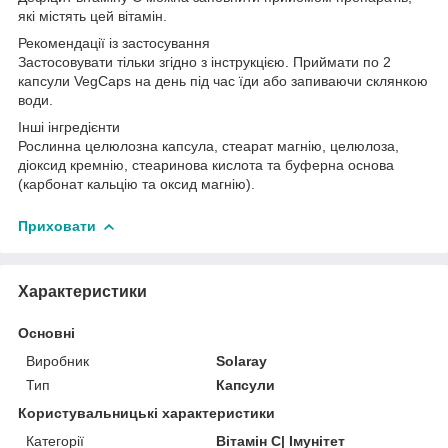
які містять цей вітамін.
Рекомендації із застосування
Застосовувати тільки згідно з інструкцією. Приймати по 2
капсули VegCaps на день під час їди або запиваючи склянкою
води.
Інші інгредієнти
Рослинна целюлозна капсула, стеарат магнію, целюлоза,
діоксид кремнію, стеаринова кислота та буферна основа
(карбонат кальцію та оксид магнію).
Приховати
Характеристики
Основні
Виробник
Solaray
Тип
Капсули
Користувальницькі характеристики
Категорії
Вітамін C| Iмунітет