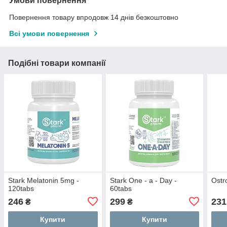
Умови повернення
Повернення товару впродовж 14 днів безкоштовно
Всі умови повернення
Подібні товари компанії
Stark Melatonin 5mg -
Stark One - a - Day -
Ostr
120tabs
60tabs
246
299
231
₴
₴
Купити
Купити