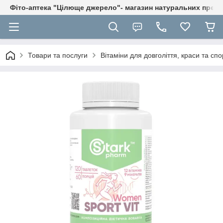
Фіто-аптека "Цілюще джерело"- магазин натуральних препа
Товари та послуги
Вітаміни для довголіття, краси та спо