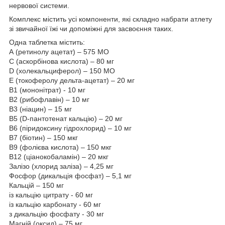
нервової системи.
Комплекс містить усі компоненти, які складно набрати атлету
зі звичайної їжі чи допоміжні для засвоєння таких.
Одна таблетка містить:
А (ретинолу ацетат) – 575 MO
С (аскорбінова кислота) – 80 мг
D (холекальциферол) – 150 MO
E (токоферолу дельта-ацетат) – 20 мг
В1 (мононітрат) - 10 мг
В2 (рибофлавін) – 10 мг
В3 (ніацин) – 15 мг
В5 (D-пантотенат кальцію) – 20 мг
B6 (піридоксину гідрохлорид) – 10 мг
B7 (біотин) – 150 мкг
B9 (фолієва кислота) – 150 мкг
B12 (ціанокобаламін) – 20 мкг
Залізо (хлорид заліза) – 4,25 мг
Фосфор (дикальція фосфат) – 5,1 мг
Кальцій – 150 мг
із кальцію цитрату - 60 мг
із кальцію карбонату - 60 мг
з дикальцію фосфату - 30 мг
Магній (оксид) – 75 мг