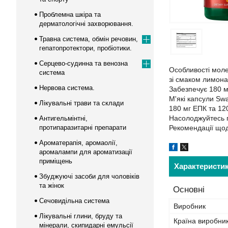
Проблемна шкіра та
дерматологічні захворювання.
Травна система, обмін речовин,
гепатопротектори, пробіотики.
Серцево-судинна та венозна
Особливості моле
система
зі смаком лимона
Нервова система.
Забезпечує 180 
М'які капсули Sw
Лікувальні трави та склади
180 мг ЕПК та 120
Насолоджуйтесь п
Антигельмінтні,
протипаразитарні препарати
Рекомендації щодо
Ароматерапія, аромаолії,
аромалампи для ароматизації
приміщень
Характеристи
Збуджуючі засоби для чоловіків
та жінок
Основні
Сечовидільна система
Виробник
Лікувальні глини, бруду та
Країна виробни
мінерали, скипидарні емульсії