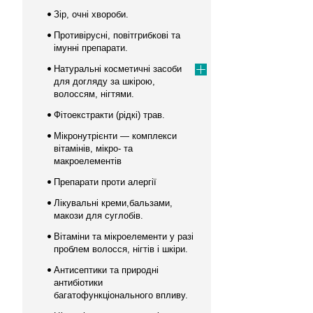
Зір, очні хвороби.
Противірусні, повітгрибкові та
імунні препарати.
Натуральні косметичні засоби
для догляду за шкірою,
волоссям, нігтями.
Фітоекстракти (рідкі) трав.
Мікронутрієнти — комплекси
вітамінів, мікро- та
макроелементів
Препарати проти алергії
Лікувальні креми,бальзами,
макози для суглобів.
Вітаміни та мікроелементи у разі
проблем волосся, нігтів і шкіри.
Антисептики та природні
антибіотики
багатофункціонального впливу.