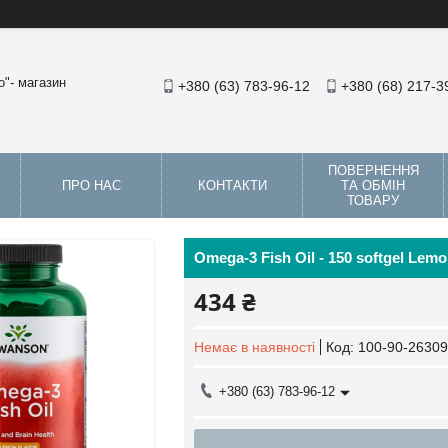
"- магазин
+380 (63) 783-96-12
+380 (68) 217-3
ПОВЕРНЕННЯ
ПРО НАС
КОНТАКТИ
ТА ОБМІН
ТОВАРУ
Omega-3 Fish Oil - 150 softgel Lem
434 ₴
Немає в наявності
Код:
100-90-26309
+380 (63) 783-96-12