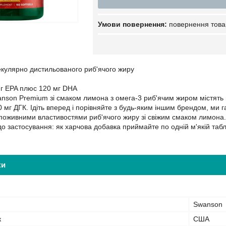
повернення това
кулярно дистильованого риб'ячого жиру
мг EPA плюс 120 мг DHA
anson Premium зі смаком лимона з омега-3 риб'ячим жиром містять
 мг ДГК. Ідіть вперед і порівняйте з будь-яким іншим брендом, ми г
оживними властивостями риб'ячого жиру зі свіжим смаком лимона.
 застосування: як харчова добавка приймайте по одній м'якій таблет
ки
Swanson
к
США