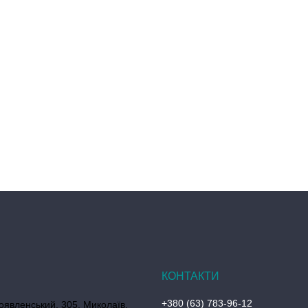
+380 (63) 783-96-12
оявленський, 305, Миколаїв,