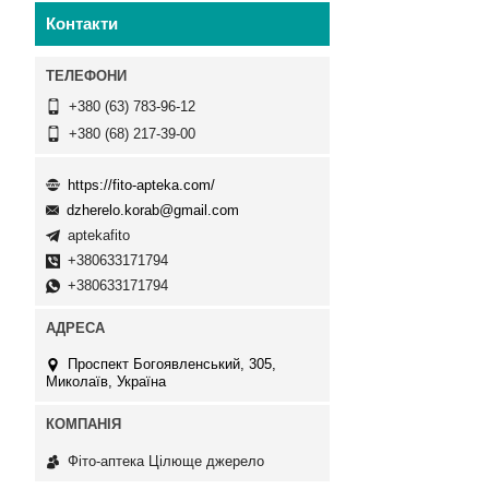
Контакти
+380 (63) 783-96-12
+380 (68) 217-39-00
https://fito-apteka.com/
dzherelo.korab@gmail.com
aptekafito
+380633171794
+380633171794
Проспект Богоявленський, 305,
Миколаїв, Україна
Фіто-аптека Цілюще джерело