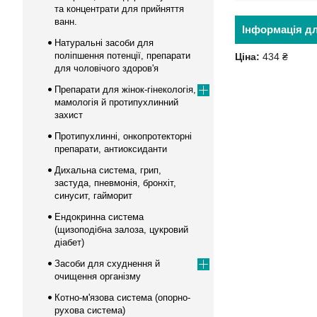
та концентрати для прийняття
ванн.
Інформація д
Натуральні засоби для
поліпшення потенції, препарати
Ціна:
434 ₴
для чоловічого здоров'я
Препарати для жінок-гінекологія,
мамологія й протипухлинний
захист
Протипухлинні, онкопротекторні
препарати, антиоксиданти
Дихальна система, грип,
застуда, пневмонія, бронхіт,
синусит, гайморит
Ендокринна система
(щизоподібна залоза, цукровий
діабет)
Засоби для схуднення й
очищення організму
Котно-м'язова система (опорно-
рухова система)