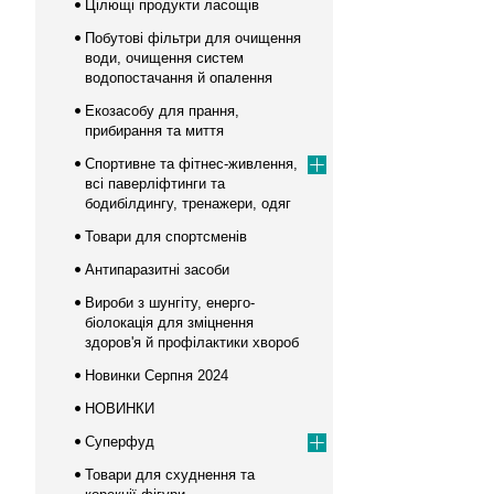
Цілющі продукти ласощів
Побутові фільтри для очищення
води, очищення систем
водопостачання й опалення
Екозасобу для прання,
прибирання та миття
Спортивне та фітнес-живлення,
всі паверліфтинги та
бодибілдингу, тренажери, одяг
Товари для спортсменів
Антипаразитні засоби
Вироби з шунгіту, енерго-
біолокація для зміцнення
здоров'я й профілактики хвороб
Новинки Серпня 2024
НОВИНКИ
Суперфуд
Товари для схуднення та