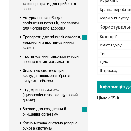
Виробник
та концентрати для прийняття
ванн.
Країна виробни
Натуральні засоби для
Форма випуску
поліпшення потенції, препарати
Користувальн
для чоловічого здоров'я
Категорії
Препарати для жінок-гінекологія,
мамологія й протипухлинний
Вміст цукру
захист
Тип
Протипухлинні, онкопротекторні
препарати, антиоксиданти
Ціль
Дихальна система, грип,
Штрихкод
застуда, пневмонія, бронхіт,
синусит, гайморит
Інформація д
Ендокринна система
(щизоподібна залоза, цукровий
Ціна:
405 ₴
діабет)
Засоби для схуднення й
очищення організму
Котно-м'язова система (опорно-
рухова система)