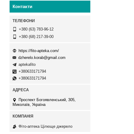
Контакти
+380 (63) 783-96-12
+380 (68) 217-39-00
https://fito-apteka.com/
dzherelo.korab@gmail.com
aptekafito
+380633171794
+380633171794
Проспект Богоявленський, 305,
Миколаїв, Україна
Фіто-аптека Цілюще джерело