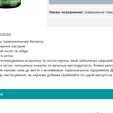
повернення това
015262
у гормональному балансу
ювання настрою
й потяг та лібідо
я кісток
опередником естрогену та тестостерону, який забезпечує широкий сп
я кісток, сексуальну енергію та загальну життєздатність. Кожна кап
бе наново смак до життя з антивіковою гормональною підтримкою Д
о застосування: як харчова добавка приймайте по одній капсулі на
ки