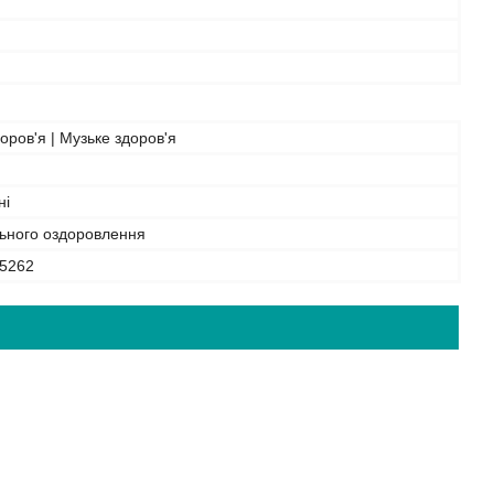
оров'я | Музьке здоров'я
ні
льного оздоровлення
5262