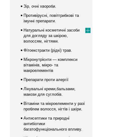
Зір, очні хвороби.
Противірусні, повітгрибкові та
імунні препарати.
Натуральні косметичні засоби
для догляду за шкірою,
волоссям, нігтями.
Фітоекстракти (рідкі) трав.
Мікронутрієнти — комплекси
вітамінів, мікро- та
макроелементів
Препарати проти алергії
Лікувальні креми,бальзами,
макози для суглобів.
Вітаміни та мікроелементи у разі
проблем волосся, нігтів і шкіри.
Антисептики та природні
антибіотики
багатофункціонального впливу.