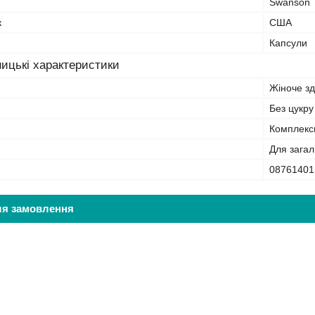
Swanson
к
США
Капсули
ицькі характеристики
Жіноче зд
Без цукру
Комплекс
Для зага
08761401
ля замовлення