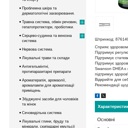
Проблемна шкіра та
дерматологічні захворювання.
Травна система, обмін речовин,
гепатопротектори, пробіотики.
Серцево-судинна та венозна
Штрихкод: 87614
система
Сприяє здоровом
Нервова система.
Підтримує регул
Підтримує статеви
Лікувальні трави та склади
Підтримує здоров'
Антигельмінтні,
Swanson DHEA є п
протипаразитарні препарати
підтримує здоров'
Відкрийте для се
Ароматерапія, аромаолії,
Рекомендації щод
аромалампи для ароматизації
приміщень
Збуджуючі засоби для чоловіків
та жінок
Характеристи
Сечовидільна система
Основні
Лікувальні глини, бруду та
мінерали, скипидарні емульсії