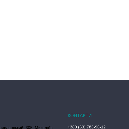
+380 (63) 783-96-12
оявленський, 305, Миколаїв,