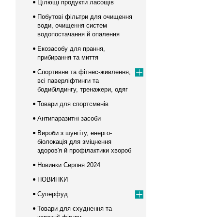
Цілющі продукти ласощів
Побутові фільтри для очищення
води, очищення систем
водопостачання й опалення
Екозасобу для прання,
прибирання та миття
Спортивне та фітнес-живлення,
всі паверліфтинги та
бодибілдингу, тренажери, одяг
Товари для спортсменів
Антипаразитні засоби
Вироби з шунгіту, енерго-
біолокація для зміцнення
здоров'я й профілактики хвороб
Новинки Серпня 2024
НОВИНКИ
Суперфуд
Товари для схуднення та