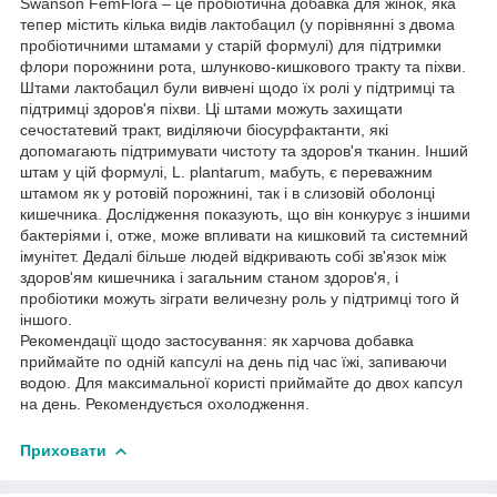
Swanson FemFlora – це пробіотична добавка для жінок, яка
тепер містить кілька видів лактобацил (у порівнянні з двома
пробіотичними штамами у старій формулі) для підтримки
флори порожнини рота, шлунково-кишкового тракту та піхви.
Штами лактобацил були вивчені щодо їх ролі у підтримці та
підтримці здоров'я піхви. Ці штами можуть захищати
сечостатевий тракт, виділяючи біосурфактанти, які
допомагають підтримувати чистоту та здоров'я тканин. Інший
штам у цій формулі, L. plantarum, мабуть, є переважним
штамом як у ротовій порожнині, так і в слизовій оболонці
кишечника. Дослідження показують, що він конкурує з іншими
бактеріями і, отже, може впливати на кишковий та системний
імунітет. Дедалі більше людей відкривають собі зв'язок між
здоров'ям кишечника і загальним станом здоров'я, і
пробіотики можуть зіграти величезну роль у підтримці того й
іншого.
Рекомендації щодо застосування: як харчова добавка
приймайте по одній капсулі на день під час їжі, запиваючи
водою. Для максимальної користі приймайте до двох капсул
на день. Рекомендується охолодження.
Приховати