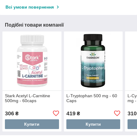
Всі умови повернення
Подібні товари компанії
Stark Acetyl L-Carnitine
L-Tryptophan 500 mg - 60
L-Cy
500mg - 60caps
Caps
mg -
306
419
310
₴
₴
Купити
Купити