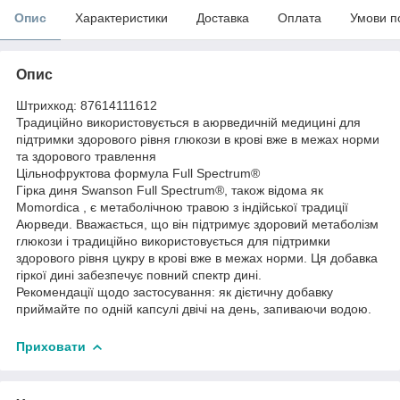
Опис
Характеристики
Доставка
Оплата
Умови п
Опис
Штрихкод: 87614111612
Традиційно використовується в аюрведичній медицині для
підтримки здорового рівня глюкози в крові вже в межах норми
та здорового травлення
Цільнофруктова формула Full Spectrum®
Гірка диня Swanson Full Spectrum®, також відома як
Momordica , є метаболічною травою з індійської традиції
Аюрведи. Вважається, що він підтримує здоровий метаболізм
глюкози і традиційно використовується для підтримки
здорового рівня цукру в крові вже в межах норми. Ця добавка
гіркої дині забезпечує повний спектр дині.
Рекомендації щодо застосування: як дієтичну добавку
приймайте по одній капсулі двічі на день, запиваючи водою.
Приховати