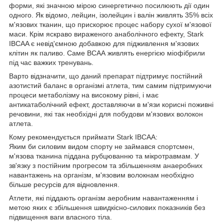
форми, які значною мірою синергетично посилюють дії один
одного. Як відомо, лейцин, ізолейцин і валін живлять 35% всіх
м'язових тканин, що прискорює процес набору сухої м'язової
маси. Крім яскраво вираженого анаболічного ефекту, Stark
IBCAA є невід'ємною добавкою для підживлення м'язових
клітин як паливо. Саме ВСАА живлять енергією міофібрили
під час важких тренувань.
Варто відзначити, що даний препарат підтримує постійний
азотистий баланс в організмі атлета, тим самим підтримуючи
процеси метаболізму на високому рівні, і має
антикатаболічний ефект, доставляючи в м'язи корисні поживні
речовини, які так необхідні для побудови м'язових волокон
атлета.
Кому рекомендується приймати Stark IBCAA:
Яким би силовим видом спорту не займався спортсмен,
м'язова тканина піддана рубцюванню та мікротравмам. У
зв'язку з постійним прогресом та збільшенням анаеробних
навантажень на організм, м'язовим волокнам необхідно
більше ресурсів для відновлення.
Атлети, які піддають організм аеробним навантаженням і
метою яких є збільшення швидкісно-силових показників без
підвищення ваги власного тіла.