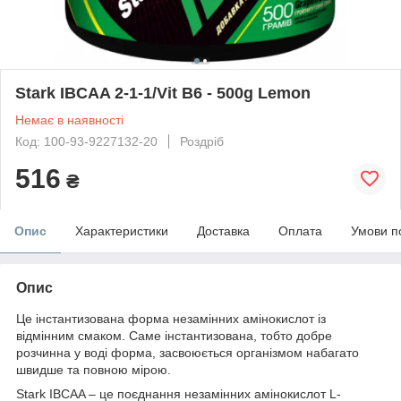
Stark IBCAA 2-1-1/Vit B6 - 500g Lemon
Немає в наявності
Код: 100-93-9227132-20
Роздріб
516
₴
Опис
Характеристики
Доставка
Оплата
Умови п
Опис
Це інстантизована форма незамінних амінокислот із
відмінним смаком. Саме інстантизована, тобто добре
розчинна у воді форма, засвоюється організмом набагато
швидше та повною мірою.
Stark IBCAA – це поєднання незамінних амінокислот L-