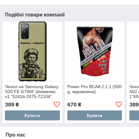
Подібні товари компанії
Чехол на Samsung Galaxy
Power Pro BCAA 2:1:1 (500
Чохо
S20 FE G780F Шевченко
g, журавлина)
A02 
v1 "5241b-2075-72104"
1"69
389
670
389
₴
₴
Купити
Купити
Про нас