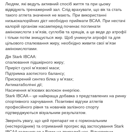
Людям, які ведуть активний спосіб життя та при цьому
відвідують тренажерний зал. Слід врахувати, що вік та стать
такого атлета значення не мають. При використанні
низькокалорійних дієт необхідно приймати ВСАА. При нестачі
калорій організм насамперед починає поглинати
амінокислоти з м'язів, суглобів та хрящів, а це веде до атрофії
і тільки потім знищується жир. Щоб уникнути атрофії та для
цільового спалювання жиру, необхідно живити свої м'язи
амінокислотами.
Дія Stark IBCAA:
спалювання підшкірного жиру;
Приріст сухої м'язової маси;
Підтримка азотистого балансу;
Прискорений синтез білка у м'язах;
Антикатаболічні дії;
Насичення м'язових волокон енергією.
Stark IBCAA – це найкраща добавка з представлених на ринку
спортивного харчування. Позитивні відгуки атлетів
професійного рівня та новачків залізного спорту
підтверджуються візуальним результатом.
Зверніть увагу, що цей препарат не є гормональним
(нестероїдним) та отриманий прогрес від застосування Stark
IBCAA залишиться з Вами на тривалий час. Відновивши