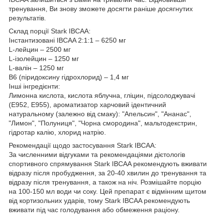
тренування, Ви знову зможете досягти раніше досягнутих
результатів.
Склад порції Stark IBCAA:
Інстантизовані IBCAA 2:1:1 – 6250 мг
L-лейцин – 2500 мг
L-ізолейцин – 1250 мг
L-валін – 1250 мг
B6 (піридоксину гідрохлорид) – 1,4 мг
Інші інгредієнти:
Лимонна кислота, кислота яблучна, гліцин, підсолоджувачі
(E952, E955), ароматизатор харчовий ідентичний
натуральному (залежно від смаку): "Апельсин", "Ананас",
"Лимон", "Полуниця", "Чорна смородина", мальтодекстрин,
гідротар калію, хлорид натрію.
Рекомендації щодо застосування Stark IBCAA:
За численними відгуками та рекомендаціями дієтологів
спортивного спрямування Stark IBCAA рекомендують вживати
відразу після пробудження, за 20-40 хвилин до тренування та
відразу після тренування, а також на ніч. Розмішайте порцію
на 100-150 мл води чи соку. Цей препарат є відмінним щитом
від кортизольних ударів, тому Stark IBCAA рекомендують
вживати під час голодування або обмеження раціону.