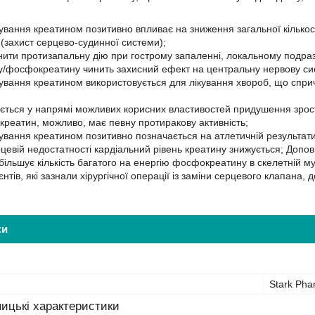
вання креатином позитивно впливає на зниження загальної кількості
 (захист серцево-судинної системи);
ити протизапальну дію при гострому запаленні, локальному подразн
/фосфокреатину чинить захисний ефект на центральну нервову систе
вання креатином використовується для лікування хвороб, що сприч
ється у напрямі можливих корисних властивостей придушення зроста
креатин, можливо, має певну протиракову активність;
вання креатином позитивно позначається на атлетичній результатив
рцевій недостатності кардіальний рівень креатину знижується; Допо
льшує кількість багатого на енергію фосфокреатину в скелетній муск
єнтів, які зазнали хірургічної операції із заміни серцевого клапана
ки
Stark Pha
ицькі характеристики