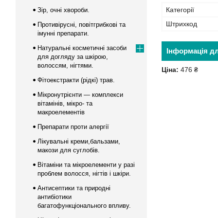
Категорії
Зір, очні хвороби.
Штрихкод
Противірусні, повітгрибкові та
імунні препарати.
Натуральні косметичні засоби
Інформація д
для догляду за шкірою,
волоссям, нігтями.
Ціна:
476 ₴
Фітоекстракти (рідкі) трав.
Мікронутрієнти — комплекси
вітамінів, мікро- та
макроелементів
Препарати проти алергії
Лікувальні креми,бальзами,
макози для суглобів.
Вітаміни та мікроелементи у разі
проблем волосся, нігтів і шкіри.
Антисептики та природні
антибіотики
багатофункціонального впливу.