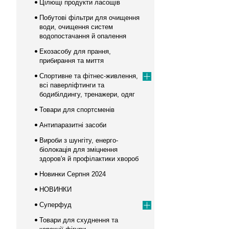
Цілющі продукти ласощів
Побутові фільтри для очищення
води, очищення систем
водопостачання й опалення
Екозасобу для прання,
прибирання та миття
Спортивне та фітнес-живлення,
всі паверліфтинги та
бодибілдингу, тренажери, одяг
Товари для спортсменів
Антипаразитні засоби
Вироби з шунгіту, енерго-
біолокація для зміцнення
здоров'я й профілактики хвороб
Новинки Серпня 2024
НОВИНКИ
Суперфуд
Товари для схуднення та