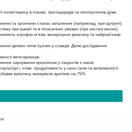
 холестерину в плазмі, тригліцеридів та ліпопротеїнів дуже
енні та хронічних станах запалення (наприклад, при артриті);
му при ішемії та в гіпоксичних умовах (при нестачі кисню);
иняють атрофію м'язів, вичерпання креатину та нейром'язові
ння деяких типів пухлин у ссавців. Деякі дослідження
ності вегетаріанців;
внення харчування креатином у пацієнтів з такою
улатурі і, отже, продуктивність у сенсі сили та витривалості.
, добавки креатину знижували аритмію на 75%.
rm