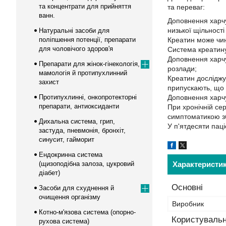
та концентрати для прийняття
та переваг:
ванн.
Доповнення харчу
низької щільності
Натуральні засоби для
поліпшення потенції, препарати
Креатин може чин
для чоловічого здоров'я
Система креатину
Доповнення харчу
Препарати для жінок-гінекологія,
розлади;
мамологія й протипухлинний
Креатин досліджу
захист
припускають, що 
Протипухлинні, онкопротекторні
Доповнення харчу
препарати, антиоксиданти
При хронічній се
симптоматикою збі
Дихальна система, грип,
У п'ятдесяти паці
застуда, пневмонія, бронхіт,
синусит, гайморит
Ендокринна система
(щизоподібна залоза, цукровий
Характеристи
діабет)
Основні
Засоби для схуднення й
очищення організму
Виробник
Котно-м'язова система (опорно-
Користувальн
рухова система)