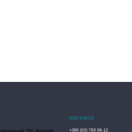
+380 (63) 783-96-12
оявленський, 305, Миколаїв,