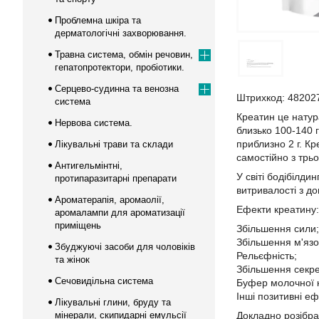
Проблемна шкіра та
дерматологічні захворювання.
Травна система, обмін речовин,
гепатопротектори, пробіотики.
Серцево-судинна та венозна
Штрихкод: 48202
система
Креатин це натур
Нервова система.
близько 100-140 
приблизно 2 г. К
Лікувальні трави та склади
самостійно з трьо
Антигельмінтні,
У світі бодібілд
протипаразитарні препарати
витривалості з д
Ароматерапія, аромаолії,
Ефекти креатину:
аромалампи для ароматизації
приміщень
Збільшення сили;
Збільшення м'язо
Збуджуючі засоби для чоловіків
Рельєфність;
та жінок
Збільшення секре
Сечовидільна система
Буфер молочної 
Інші позитивні еф
Лікувальні глини, бруду та
мінерали, скипидарні емульсії
Докладно розібра