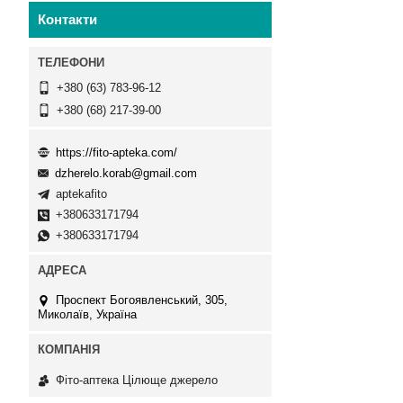
Контакти
+380 (63) 783-96-12
+380 (68) 217-39-00
https://fito-apteka.com/
dzherelo.korab@gmail.com
aptekafito
+380633171794
+380633171794
Проспект Богоявленський, 305,
Миколаїв, Україна
Фіто-аптека Цілюще джерело