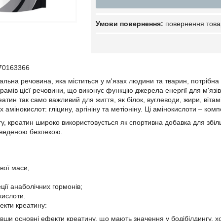
повернення това
70163366
альна речовина, яка міститься у м'язах людини та тварин, потрібна
грамів цієї речовини, що виконує функцію джерела енергії для м'язі
реатин так само важливий для життя, як білок, вуглеводи, жири, віт
х амінокислот: гліцину, аргініну та метіоніну. Ці амінокислоти – комп
ингу, креатин широко використовується як спортивна добавка для збі
оведеною безпекою.
вої маси;
ції анаболічних гормонів;
кислоти.
екти креатину:
вши основні ефекти креатину, що мають значення у бодібілдингу, хо