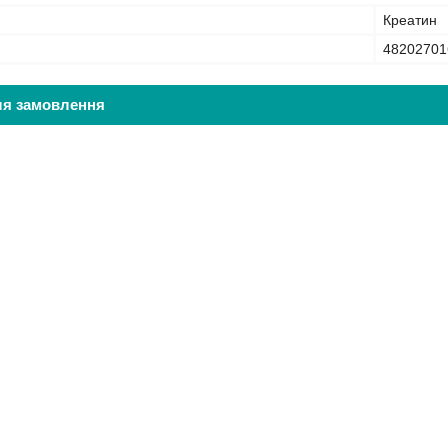
Креатин
48202701
ля замовлення