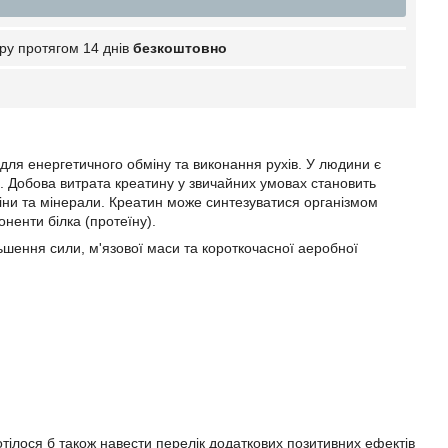
ру протягом 14 днів
безкоштовно
 для енергетичного обміну та виконання рухів. У людини є
в. Добова витрата креатину у звичайних умовах становить
аміни та мінерали. Креатин може синтезуватися організмом
оненти білка (протеїну).
льшення сили, м'язової маси та короткочасної аеробної
тілося б також навести перелік додаткових позитивних ефектів