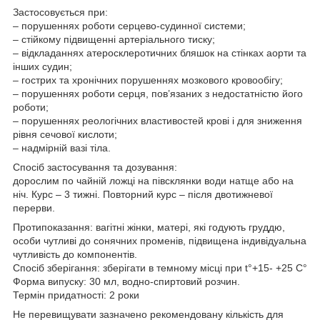
Застосовується при:
– порушеннях роботи серцево-судинної системи;
– стійкому підвищенні артеріального тиску;
– відкладаннях атеросклеротичних бляшок на стінках аорти та
інших судин;
– гострих та хронічних порушеннях мозкового кровообігу;
– порушеннях роботи серця, пов’язаних з недостатністю його
роботи;
– порушеннях реологічних властивостей крові і для зниження
рівня сечової кислоти;
– надмірній вазі тіла.
Спосіб застосування та дозування:
дорослим по чайній ложці на півсклянки води натще або на
ніч. Курс – 3 тижні. Повторний курс – після двотижневої
перерви.
Протипоказання: вагітні жінки, матері, які годують груддю,
особи чутливі до сонячних променів, підвищена індивідуальна
чутливість до компонентів.
Спосіб зберігання: зберігати в темному місці при t°+15- +25 C°
Форма випуску: 30 мл, водно-спиртовий розчин.
Термін придатності: 2 роки
Не перевищувати зазначено рекомендовану кількість для