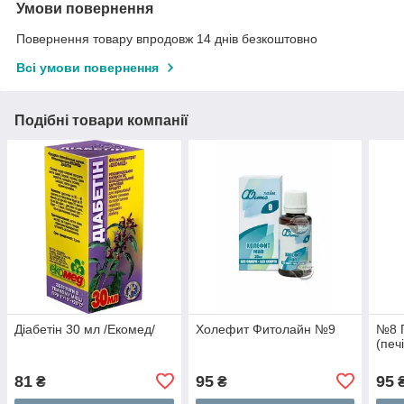
Умови повернення
Повернення товару впродовж 14 днів безкоштовно
Всі умови повернення
Подібні товари компанії
Діабетін 30 мл /Екомед/
Холефит Фитолайн №9
№8 
(печ
81
95
95
₴
₴