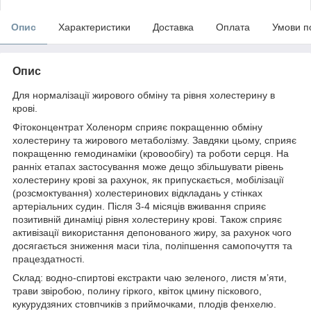
Опис
Характеристики
Доставка
Оплата
Умови п
Опис
Для нормалізації жирового обміну та рівня холестерину в
крові.
Фітоконцентрат Холенорм сприяє покращенню обміну
холестерину та жирового метаболізму. Завдяки цьому, сприяє
покращенню гемодинаміки (кровообігу) та роботи серця. На
ранніх етапах застосування може дещо збільшувати рівень
холестерину крові за рахунок, як припускається, мобілізації
(розсмоктування) холестеринових відкладань у стінках
артеріальних судин. Після 3-4 місяців вживання сприяє
позитивній динаміці рівня холестерину крові. Також сприяє
активізації використання депонованого жиру, за рахунок чого
досягається зниження маси тіла, поліпшення самопочуття та
працездатності.
Склад: водно-спиртові екстракти чаю зеленого, листя м’яти,
трави звіробою, полину гіркого, квіток цмину піскового,
кукурудзяних стовпчиків з приймочками, плодів фенхелю.